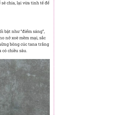
ẻ chia, lại vừa tinh tế để
i bật như “điểm sáng”,
ino nở xoè mềm mại, sắc
Những bông cúc tana trắng
 có chiều sâu.