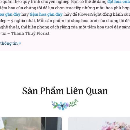
o quản theo quy trình chuyên nghiệp. Bạn có thể dễ dàng
đặt hoa onl
tiệm hoa
của chúng tôi để lựa chọn trực tiếp những mẫu hoa phù hợp 
oa gần đây
hay
tiệm hoa gần đây
, hãy để
FlowerSight
đồng hành cù
 đẹp – ý nghĩa nhất. Mỗi sản phẩm tại
shop hoa tươi
của chúng tôi đề
ghệ thuật, thể hiện phong cách riêng của một
tiệm hoa tươi
đầy sáng
 tôi –
Thanh Thuỷ Florist
.
thông tin
 giỏ mây bản lớn, thành giỏ quấn lớp giấy gói xanh nhạt dú
ruy băng đen thắt nút chỉn chu là “đường kẻ” hoàn thiện bố
ơng. Nhìn từ mọi góc, giỏ quà vẫn giữ khối tròn đầy, chắc 
ệp
Sản Phẩm Liên Quan
gôn ngữ màu sắc: tím nho trầm tĩnh – biểu tượng của sự b
c; xanh táo mát lành – cảm giác an yên; be capuchino – nét
 ấy kể câu chuyện về người phụ nữ hiện đại: dịu dàng mà
low-key luxury” – đủ nổi bật trước ống kính, nhưng vẫn giữ