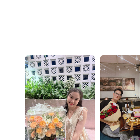
Chúng tôi mang đến đa d
hoa cưới
được chăm chút 
Văn Phòng: 235A Hoàng H
Địa chỉ: 120B Huỳnh Văn B
Hotline: 093 407 2575
E-mail:
info@flowersight.
Website:
https://flowersig