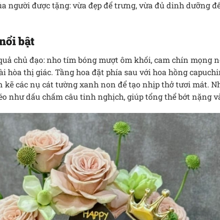
 người được tặng: vừa đẹp để trưng, vừa đủ dinh dưỡng để s
nổi bật
quả chủ đạo: nho tím bóng mượt ôm khối, cam chín mọng nổ
ài hòa thị giác. Tầng hoa đặt phía sau với hoa hồng capuch
en kẽ các nụ cát tường xanh non để tạo nhịp thở tươi mát. 
éo như dấu chấm câu tinh nghịch, giúp tổng thể bớt nặng và