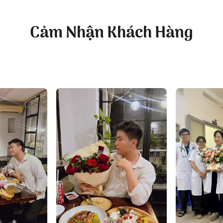
ạng mẫu hoa:
hoa sinh nhật
,
hoa khai trương
,
hoa cưới đẹp
kỹ lưỡng.
Cảm Nhận Khách Hàng
oa Thám, P.5, Quận Phú Nhuận, TP.HCM
ánh, P.11, Quận Phú Nhuận, TP.HCM
com
ht.com/