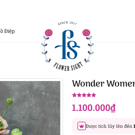
ồ Điệp
Wonder Wome
5.00
1
trên 5
1.100.000
₫
dựa trên
đánh giá
Được tích lũy lên đến