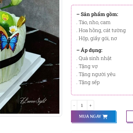
Đây là số PointSight ước tín
tương ứng với quyền lợi hạn
– Sản phẩm gồm:
. Táo, nho, cam
PointSight có giá trị dùng để 
Flowersight.
. Hoa hồng, cát tường
. Hộp, giấy gói, nơ
Đăng nhập
hoặc
Đăng ký
nga
bạn.
– Áp dụng:
. Quà sinh nhật
. Tặng vợ
. Tặng người yêu
. Tặng sếp
Wonder Women số lượng
MUA NGAY