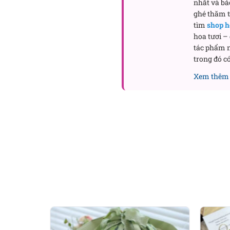
nhất và bả
ghé thăm
tìm
shop h
hoa tươi –
tác phẩm n
trong đó có
Xem thêm 
Tất cả được ôm gọn trong
bềnh như váy dạ hội. Dải 
trọng nhưng không phô trư
đặt trên bàn tiệc.
Sắc độ & thông đi
Wonder Women nói bằng n
nguồn năng lượng tích cự
đứng cùng nhau, bảng màu
bền bỉ. Đây là kiểu đẹp “
không gian trang trọng.