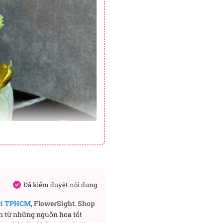
Đã kiểm duyệt nội dung
ơi TPHCM
,
FlowerSight
.
Shop
n từ những nguồn hoa tốt