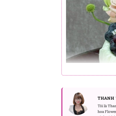
THANH 
Tôi là
Tha
hoa
Flower