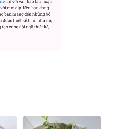
ine
chỉ với vài thao tác, hoặc
với mọi dịp. Nếu bạn đang
ng bạn mang đến những bó
u được thiết kế tỉ mỉ như một
 tạo cùng đội ngũ thiết kế,
n nếp, tạo cảm giác bồng
 cục, cho cảm giác sang
tay khi di chuyển và dễ
ản lĩnh; cam rực rỡ –
 thanh lịch nữ tính. Khi
 quyết liệt, mềm mại mà
 sự tinh tế đúng mực trong