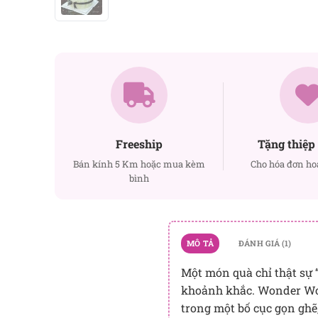
Freeship
Tặng thiệp 
Bán kính 5 Km hoặc mua kèm
Cho hóa đơn ho
bình
MÔ TẢ
ĐÁNH GIÁ (1)
Một món quà chỉ thật sự 
khoảnh khắc. Wonder Wome
trong một bố cục gọn ghẽ,