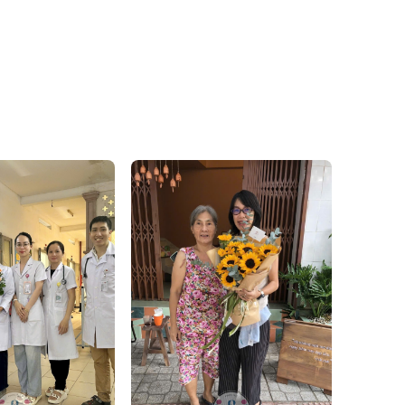
, đặc biệt là các mẫu
bó
Đánh giá product này