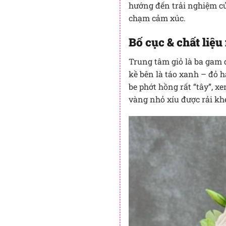
hướng đến trải nghiệm của
chạm cảm xúc.
Bố cục & chất liệu 
Trung tâm giỏ là ba gam 
kề bên là táo xanh – đỏ h
be phớt hồng rất “tây”, x
vàng nhỏ xíu được rải kh