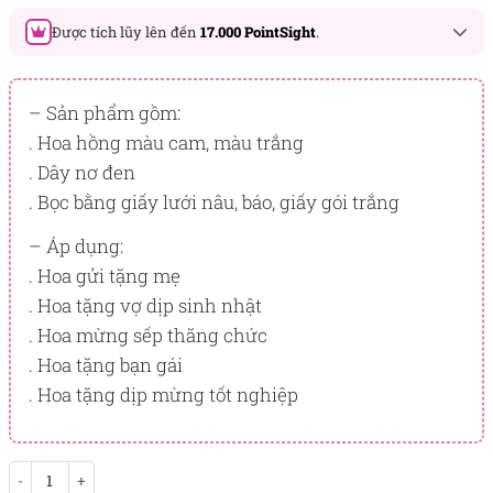
Được tích lũy lên đến
17.000 PointSight
.
Đây là số PointSight ước tính bạn sẽ được tích lũy khi mua
sản phẩm hôm nay, tương ứng với quyền lợi hạng
– Sản phẩm gồm:
BẠCH KIM
. Hoa hồng màu cam, màu trắng
. Dây nơ đen
PointSight có giá trị dùng để trừ trực tiếp vào đơn hàng hoặc
đổi quà tặng ưu đãi tại Flowersight.
. Bọc bằng giấy lưới nâu, báo, giấy gói trắng
Đăng nhập
hoặc
Đăng ký
ngay để kiểm tra mức tích lũy
– Áp dụng:
chính xác nhất dành cho bạn.
. Hoa gửi tặng mẹ
. Hoa tặng vợ dịp sinh nhật
. Hoa mừng sếp thăng chức
. Hoa tặng bạn gái
. Hoa tặng dịp mừng tốt nghiệp
Vẻ Đẹp Bí Ẩn số lượng