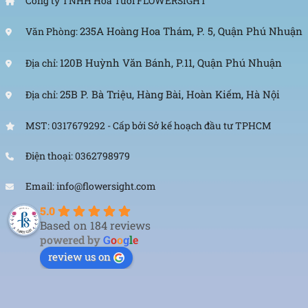
Công ty TNHH Hoa Tươi FLOWERSIGHT
235A Hoàng Hoa Thám, P. 5, Quận Phú Nhuận
Văn Phòng:
120B Huỳnh Văn Bánh, P.11, Quận Phú Nhuận
Địa chỉ:
25B P. Bà Triệu, Hàng Bài, Hoàn Kiếm, Hà Nội
Địa chỉ:
MST: 0317679292 - Cấp bởi Sở kế hoạch đầu tư TPHCM
Điện thoại: 0362798979
Email: info@flowersight.com
5.0
Based on 184 reviews
powered by
G
o
o
g
l
e
review us on