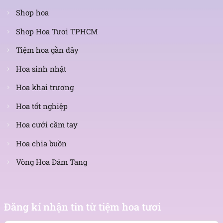
Shop hoa
Shop Hoa Tươi TPHCM
Tiệm hoa gần đây
Hoa sinh nhật
Hoa khai trương
Hoa tốt nghiệp
Hoa cưới cầm tay
Hoa chia buồn
Vòng Hoa Đám Tang
Nhận
tin
Đăng kí nhận tin từ tiệm hoa tươi
mới