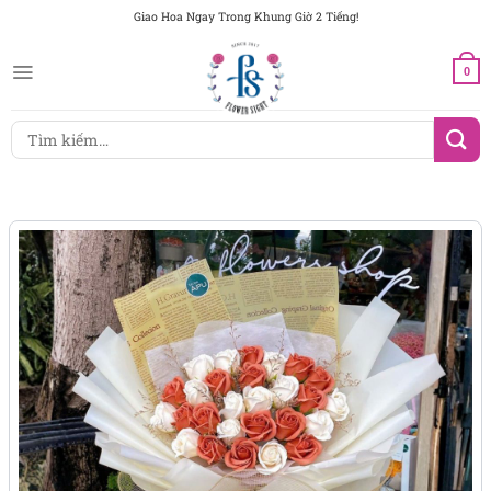
Chuyển
Giao Hoa Ngay Trong Khung Giờ 2 Tiếng!
đến
nội
0
dung
Tìm
kiếm: