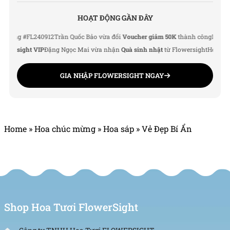
HOẠT ĐỘNG GẦN ĐÂY
g #FL240912
Trần Quốc Bảo vừa đổi
Voucher giảm 50K
thành công
Lê Thu Hà v
rsight VIP
Đặng Ngọc Mai vừa nhận
Quà sinh nhật
từ Flowersight
Hoàng Đức 
GIA NHẬP FLOWERSIGHT NGAY
Home
»
Hoa chúc mừng
»
Hoa sáp
»
Vẻ Đẹp Bí Ẩn
Shop Hoa Tươi FlowerSight