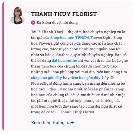
THANH THUY FLORIST
Đã kiểm duyệt nội dung
Tôi là
Thanh Thuỷ
– thợ cắm hoa chuyên nghiệp và là
tác giả của
Shop hoa tươi TPHCM
,
FlowerSight
.
Shop
hoa
Flowersight cung cấp đa dạng các mẫu hoa chất
lượng cao, được tuyển chọn từ những nguồn hoa tốt
Không chỉ dừng ở hình thức, bó hoa còn mang đến
nhất và bảo quản theo quy trình chuyên nghiệp. Bạn có
thể dễ dàng
đặt hoa online
chỉ với vài thao tác, hoặc ghé
cảm giác lôi cuốn từ bên trong. Sắc cam gợi sự nồng
thăm
tiệm hoa
của chúng tôi để lựa chọn trực tiếp
nhiệt và khát vọng, còn sắc trắng biểu trưng cho sự
những mẫu hoa phù hợp với mọi dịp. Nếu bạn đang tìm
chân thành, tinh khiết. Khi cùng hòa quyện, chúng
shop hoa gần đây
hay
tiệm hoa gần đây
, hãy để
FlowerSight
đồng hành cùng bạn mang đến những bó
kể nên một câu chuyện về tình cảm vẹn nguyên và
hoa tươi – đẹp – ý nghĩa nhất. Mỗi sản phẩm tại
shop
sự trân trọng khó phai.
hoa tươi
của chúng tôi đều được thiết kế tỉ mỉ như một
tác phẩm nghệ thuật, thể hiện phong cách riêng của
Khi nào Vẻ Đẹp Bí Ẩn trở thành món quà trọn
một
tiệm hoa tươi
đầy sáng tạo cùng đội ngũ thiết kế,
vẹn?
trong đó có tôi –
Thanh Thuỷ Florist
.
Bó hoa chỉ thật sự tỏa sáng khi được trao đi trong
Xem thêm thông tin
những dịp đặc biệt. Mỗi khoảnh khắc ấy sẽ khiến bó