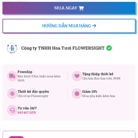
MUA NGAY
HƯỚNG DẪN MUA HÀNG
Công ty TNHH Hoa Tươi FLOWERSIGHT
Freeship
Tặng thiệp thiết kế
Bán kính 5 Km hoặc mua kèm
Cho hóa đơn hoa trên 399K
bình
Thiết kế độc quyền
Giảm 10%
Chỉ có tại Flowersight
Mua phụ kiện kèm hoa
Tư vấn 24/7
093 407 2575