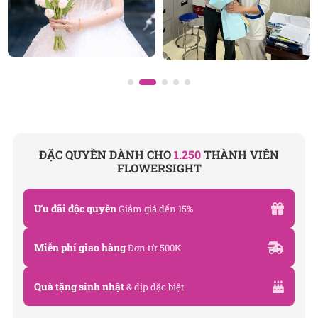
Địa chỉ: 120B Huỳnh Văn Bánh, P.11, Quận Phú Nhuận,
TP.HCM
Hotline: 093 407 2575
E-mail: info@flowersight.com
Website:
https://flowersight.com/
Đánh giá product này
ĐẶC QUYỀN DÀNH CHO
1.250
THÀNH VIÊN
FLOWERSIGHT
Ưu đãi độc quyền
Giảm giá đến 15%
Miễn phí giao hàng
Đơn từ 500K
Quà tặng sinh nhật
& dịp đặc biệt