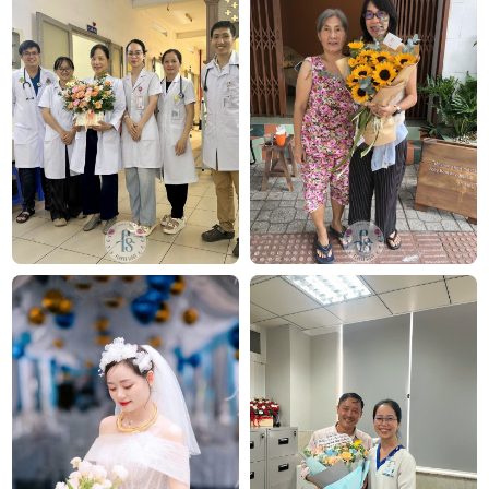
Công ty TNHH Hoa Tươi FLOWERSIGHT –
Shop hoa
tươi TP.HCM
FlowerSight là
shop hoa
chuyên cung cấp
hoa tươi
HCM
và toàn quốc với dịch vụ giao nhanh, đúng
hẹn. Mỗi sản phẩm là một tác phẩm nghệ thuật
được thiết kế bởi đội ngũ chuyên nghiệp, trong đó có
nhà thiết kế Thanh Thủy Florist.
Chúng tôi mang đến đa dạng mẫu hoa:
hoa sinh
nhật
,
hoa khai trương
,
hoa cưới đẹp
, đặc biệt là các
mẫu
bó hoa cưới
được chăm chút kỹ lưỡng.
Văn Phòng: 235A Hoàng Hoa Thám, P.5, Quận Phú
Nhuận, TP.HCM