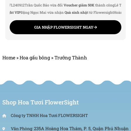
FL240912
Trần Quốc Bảo vừa đổi
Voucher giảm 50K
thành công
Lê Thu Hà vừa 
ight VIP
Đặng Ngọc Mai vừa nhận
Quà sinh nhật
từ Flowersight
Hoàng Đức Na
GIA NHẬP FLOWERSIGHT NGAY
Home
»
Hoa gấu bông
»
Trưởng Thành
Shop Hoa Tươi FlowerSight
Công ty TNHH Hoa Tươi FLOWERSIGHT
235A Hoàng Hoa Thám, P. 5, Quận Phú Nhuận
Văn Phòng: