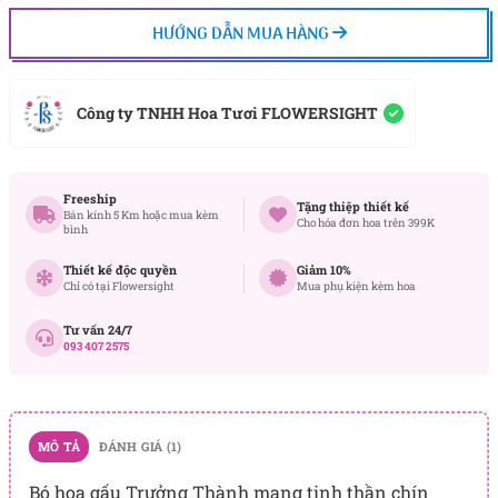
HƯỚNG DẪN MUA HÀNG
Công ty TNHH Hoa Tươi FLOWERSIGHT
Freeship
Tặng thiệp thiết kế
Bán kính 5 Km hoặc mua kèm
Cho hóa đơn hoa trên 399K
bình
Thiết kế độc quyền
Giảm 10%
Chỉ có tại Flowersight
Mua phụ kiện kèm hoa
Tư vấn 24/7
093 407 2575
MÔ TẢ
ĐÁNH GIÁ (1)
Bó hoa gấu Trưởng Thành mang tinh thần chín