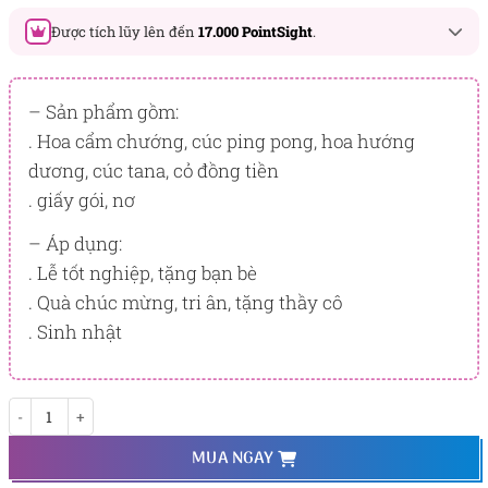
Được tích lũy lên đến
17.000 PointSight
.
Đây là số PointSight ước tính bạn sẽ được tích lũy khi mua
sản phẩm hôm nay, tương ứng với quyền lợi hạng
– Sản phẩm gồm:
BẠCH KIM
. Hoa cẩm chướng, cúc ping pong, hoa hướng
dương, cúc tana, cỏ đồng tiền
PointSight có giá trị dùng để trừ trực tiếp vào đơn hàng hoặc
đổi quà tặng ưu đãi tại Flowersight.
. giấy gói, nơ
Đăng nhập
hoặc
Đăng ký
ngay để kiểm tra mức tích lũy
– Áp dụng:
chính xác nhất dành cho bạn.
. Lễ tốt nghiệp, tặng bạn bè
. Quà chúc mừng, tri ân, tặng thầy cô
. Sinh nhật
Trưởng Thành số lượng
MUA NGAY