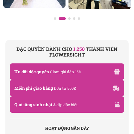
ĐẶC QUYỀN DÀNH CHO
1.250
THÀNH VIÊN
FLOWERSIGHT
Ưu đãi độc quyền
Giảm giá đến 15%
Miễn phí giao hàng
Đơn từ 500K
Quà tặng sinh nhật
& dịp đặc biệt
HOẠT ĐỘNG GẦN ĐÂY