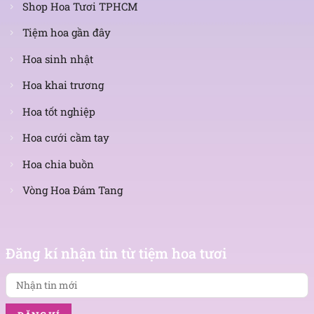
Shop Hoa Tươi TPHCM
Tiệm hoa gần đây
Hoa sinh nhật
Hoa khai trương
Hoa tốt nghiệp
Hoa cưới cầm tay
Hoa chia buồn
Vòng Hoa Đám Tang
Nhận
tin
Đăng kí nhận tin từ tiệm hoa tươi
mới