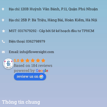
120B Huỳnh Văn Bánh, P.11, Quận Phú Nhuận
Địa chỉ:
25B P. Bà Triệu, Hàng Bài, Hoàn Kiếm, Hà Nội
Địa chỉ:
MST: 0317679292 - Cấp bởi Sở kế hoạch đầu tư TPHCM
Điện thoại: 0362798979
Email: info@flowersight.com
5.0
Based on 184 reviews
powered by
G
o
o
g
l
e
review us on
Thông tin chung