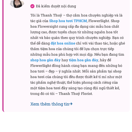
Đã kiểm duyệt nội dung
Tôi là
Thanh Thuỷ
– thợ cắm hoa chuyên nghiệp và là
tác giả của
Shop hoa tươi TPHCM
,
FlowerSight
.
Shop
Bảng màu hướng tới sự rõ ràng. Vàng của hướng
hoa
Flowersight cung cấp đa dạng các mẫu hoa chất
lượng cao, được tuyển chọn từ những nguồn hoa tốt
dương mang năng lượng, trắng của tana tạo không
nhất và bảo quản theo quy trình chuyên nghiệp. Bạn có
gian thở, xanh dịu của lá làm nền mát, giấy kem kết
thể dễ dàng
đặt hoa online
chỉ với vài thao tác, hoặc ghé
nối toàn bộ để tổng thể nhìn sang và sạch. Gấu
thăm
tiệm hoa
của chúng tôi để lựa chọn trực tiếp
những mẫu hoa phù hợp với mọi dịp. Nếu bạn đang tìm
bông giữ chiều cao thấp hơn đỉnh vòng hoa một
shop hoa gần đây
hay
tiệm hoa gần đây
, hãy để
chút để khi nhìn chính diện gấu không che hoa và
FlowerSight
đồng hành cùng bạn mang đến những bó
hoa cũng không lấn gấu.
hoa tươi – đẹp – ý nghĩa nhất. Mỗi sản phẩm tại
shop
hoa tươi
của chúng tôi đều được thiết kế tỉ mỉ như một
tác phẩm nghệ thuật, thể hiện phong cách riêng của
Hoàn thiện và cảm giác cầm nắm
một
tiệm hoa tươi
đầy sáng tạo cùng đội ngũ thiết kế,
Giấy gói chọn tông kem hoặc be. Lớp giấy mờ lót
trong đó có tôi –
Thanh Thuỷ Florist
.
trong giúp dịu ánh, lớp giấy dày ôm thân giữ phom
Xem thêm thông tin
tròn. Nếp gấp bo mềm theo trục chéo để đường biên
liền mạch, mép không gãy cạnh. Nơ lụa bản vừa
được thắt thấp tại vị trí tay cầm, tạo điểm dừng thị
giác tinh tế và dồn trọng tâm xuống dưới. Khi nâng