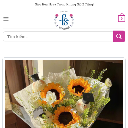
Chuyển
Giao Hoa Ngay Trong Khung Giờ 2 Tiếng!
đến
nội
0
dung
Tìm
kiếm: