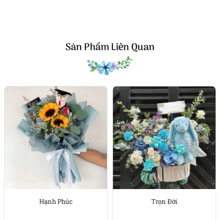
bó, cảm nhận thấy thân chắc, mặt hoa hướng ra
trước rõ ràng, di chuyển vẫn giữ dáng ổn định.
Bề mặt hoàn thiện nhấn vào sự sạch sẽ. Hướng
Sản Phẩm Liên Quan
dương được canh mặt cùng hướng, cúc ping pong
chọn bông đồng cỡ để bề mặt không lồi lõm, tana rải
đều tay để mép bó mịn màng. Tổng thể cho cảm giác
chững chạc đúng như tên gọi nhưng vẫn giữ nét
tươi trẻ nhờ ánh vàng và hạt trắng li ti.
Thông số nhanh
Danh mục bó hoa gấu
• Thành phần gấu bông, hướng dương, cúc ping pong,
tana
• Cấu trúc tròn chính diện, trục vàng rõ, viền tana mảnh
• Hoàn thiện giấy kem nhiều lớp, nơ lụa tinh gọn, form
tròn đứng dáng
Hạnh Phúc
Trọn Đời
Bó hoa gấu Trưởng Thành được thiết kế để đẹp ngay