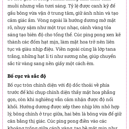
muồi nhưng vẫn tươi sáng. Tỷ lệ được canh kỹ để
gấu bông vừa vặn ở trung tâm, giữ ánh nhìn và tạo
cảm giác ấm. Vòng ngoài là hướng dương mở mặt
rõ, nhụy sậm như một trục nhạc, cánh vàng tỏa
sáng tạo biên độ cho tổng thể. Cúc ping pong xen kẽ
thành các đốm hạt mịn, làm mặt hoa trở nên liên
tục và giàu nhịp điệu. Viền ngoài cùng là lớp tana
trắng, những hạt li ti như sương nhẹ, giúp chuyển
sắc từ vàng sang nền giấy một cách êm.
Bố cục và sắc độ
Bố cục tròn chính diện với độ dốc thoải về phía
trước để khi chụp chính diện thấy mặt hoa phẳng
gọn, còn khi nghiêng vẫn cảm nhận được độ nổi
khối. Hướng dương được xếp theo nhịp lớn nhỏ hợp
lý, bông chính ở trục giữa, hai bên là bông vừa để giữ
cân bằng thị giác. Cúc ping pong điền vào các
khoảng trống giữa cánh vàng, tạo bề mặt mịn như