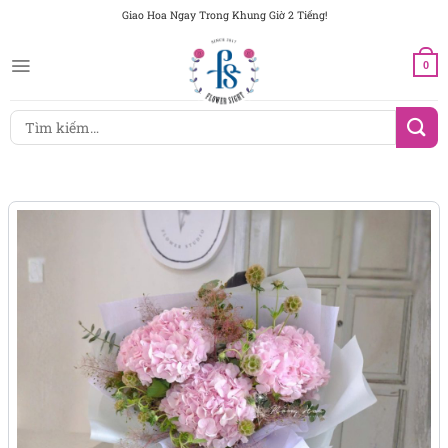
Chuyển
Giao Hoa Ngay Trong Khung Giờ 2 Tiếng!
đến
nội
0
dung
Tìm
kiếm: