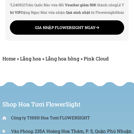
L240912
Trần Quốc Bảo vừa đổi
Voucher giảm 50K
thành công
Lê Thu Hà vừa đ
ght VIP
Đặng Ngọc Mai vừa nhận
Quà sinh nhật
từ Flowersight
Hoàng Đức Nam
GIA NHẬP FLOWERSIGHT NGAY
Home
»
Lẵng hoa
»
Lẵng hoa hồng
»
Pink Cloud
Shop Hoa Tươi FlowerSight
Công ty TNHH Hoa Tươi FLOWERSIGHT
235A Hoàng Hoa Thám, P. 5, Quận Phú Nhuận
Văn Phòng: