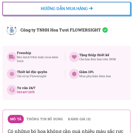
HƯỚNG DẪN MUA HÀNG
Công ty TNHH Hoa Tươi FLOWERSIGHT
Freeship
Tặng thiệp thiết kế
Bán kính 5 Km hoặc mua kèm
Cho hóa đơn hoa trên 399K
bình
Thiết kế độc quyền
Giảm 10%
Chỉ có tại Flowersight
Mua phụ kiện kèm hoa
Tư vấn 24/7
093 407 2575
MÔ TẢ
THÔNG TIN BỔ SUNG
ĐÁNH GIÁ (0)
Có những bó hoa không cần quá nhiều màu sắc rực