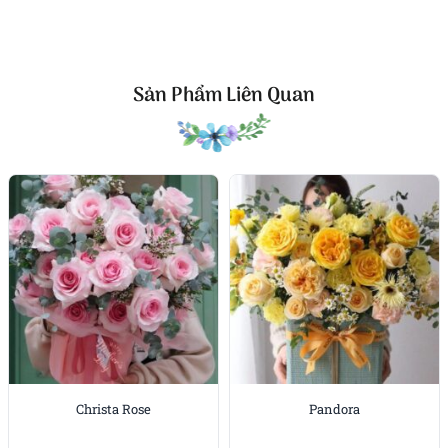
được xử lý mềm, không quá sắc cạnh, giữ cho bó hoa
có vẻ ngoài tự nhiên, thanh thoát. Nơ hồng nhạt
hoàn thiện tổng thể, vừa đủ để tạo điểm nhấn mà
không lấn át hoa.
Sản Phẩm Liên Quan
Cảm xúc được kể bằng hoa
Cẩm tú cầu vốn nổi tiếng với hình dáng tròn đầy,
tượng trưng cho sự trân trọng và những cảm xúc
sâu sắc. Trong Pink Cloud
, ý nghĩa đó được thể hiện
một cách rất tinh tế. Không cần lời giải thích dài
dòng, chỉ cần nhìn vào cách các bông hoa ôm lấy
nhau, người ta đã cảm nhận được sự gắn kết, dịu
dàng và chân thành.
Bó hoa không mang dáng vẻ cầu kỳ hay quá trau
chuốt. Ngược lại, chính sự mộc mạc trong cách phối
hoa, cách chọn màu và xử lý chất liệu lại khiến Pink
Christa Rose
Pandora
Cloud
trở nên gần gũi. Đây là kiểu bó hoa khiến