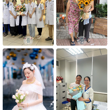
hẹn. Mỗi sản phẩm là một tác phẩm nghệ thuật
được thiết kế bởi đội ngũ chuyên nghiệp, trong đó có
nhà thiết kế Thanh Thủy Florist.
Chúng tôi mang đến đa dạng các mẫu hoa:
hoa sinh
nhật
,
hoa khai trương
,
hoa cưới đẹp
, đặc biệt là các
mẫu
bó hoa cưới
được chăm chút kỹ lưỡng.
Văn phòng: 235A Hoàng Hoa Thám, P.5, Quận Phú Nhuận,
TP.HCM
Địa chỉ: 120B Huỳnh Văn Bánh, P.11, Quận Phú Nhuận,
TP.HCM
Hotline: 093 407 2575
E-mail:
info@flowersight.com
Website:
https://flowersight.com/
Đánh giá product này