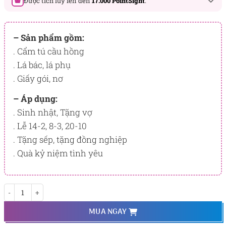
Được tích lũy lên đến
17.000 PointSight
.
Đây là số PointSight ước tính bạn sẽ được tích lũy khi mua
sản phẩm hôm nay, tương ứng với quyền lợi hạng
– Sản phẩm gồm:
BẠCH KIM
. Cẩm tú cầu hồng
. Lá bác, lá phụ
PointSight có giá trị dùng để trừ trực tiếp vào đơn hàng hoặc
đổi quà tặng ưu đãi tại Flowersight.
. Giấy gói, nơ
Đăng nhập
hoặc
Đăng ký
ngay để kiểm tra mức tích lũy
– Áp dụng:
chính xác nhất dành cho bạn.
. Sinh nhật, Tặng vợ
. Lễ 14-2, 8-3, 20-10
. Tặng sếp, tặng đồng nghiệp
. Quà kỷ niệm tình yêu
Pink Cloud số lượng
MUA NGAY