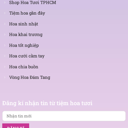
Shop Hoa Tươi TPHCM
Tiệm hoa gần đây
Hoa sinh nhật
Hoa khai trương
Hoa tốt nghiệp
Hoa cưới cầm tay
Hoa chia buồn
Vòng Hoa Đám Tang
Nhận
tin
Đăng kí nhận tin từ tiệm hoa tươi
mới