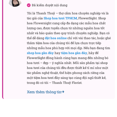
TP.HCM
Đã kiểm duyệt nội dung
Tôi là
Thanh Thuỷ
– thợ cắm hoa chuyên nghiệp và là
Điểm đặc trưng của Pink Cloud
nằm ở cách tiết chế.
tác giả của
Shop hoa tươi TPHCM
,
FlowerSight
.
Shop
Hoa cẩm tú cầu được chọn tông hồng pastel nhạt,
hoa
Flowersight cung cấp đa dạng các mẫu hoa chất
không quá ngọt, không quá lạnh. Màu sắc này giúp
lượng cao, được tuyển chọn từ những nguồn hoa tốt
nhất và bảo quản theo quy trình chuyên nghiệp. Bạn có
bó hoa giữ được vẻ thanh lịch, dễ nhìn và có chiều
thể dễ dàng
đặt hoa online
chỉ với vài thao tác, hoặc ghé
sâu cảm xúc.
thăm
tiệm hoa
của chúng tôi để lựa chọn trực tiếp
những mẫu hoa phù hợp với mọi dịp. Nếu bạn đang tìm
shop hoa gần đây
hay
tiệm hoa gần đây
, hãy để
Lá bạc được sử dụng vừa đủ để tạo điểm nghỉ cho
FlowerSight
đồng hành cùng bạn mang đến những bó
mắt, đồng thời làm nổi bật sắc hoa chính. Tông
hoa tươi – đẹp – ý nghĩa nhất. Mỗi sản phẩm tại
shop
xanh xám của lá bạc giúp tổng thể trở nên nhẹ hơn,
hoa tươi
của chúng tôi đều được thiết kế tỉ mỉ như một
có sự chuyển màu mềm mại giữa hoa và nền giấy
tác phẩm nghệ thuật, thể hiện phong cách riêng của
một
tiệm hoa tươi
đầy sáng tạo cùng đội ngũ thiết kế,
gói. Xen kẽ đó là các loại lá phụ mảnh, tạo hiệu ứng
trong đó có tôi –
Thanh Thuỷ Florist
.
bay nhẹ, giúp bó hoa không bị “đóng khung” cứng
Xem thêm thông tin
nhắc.
Giấy gói trắng sữa, được xếp lớp khéo léo, đóng vai
trò như một phông nền tinh khiết. Các nếp giấy