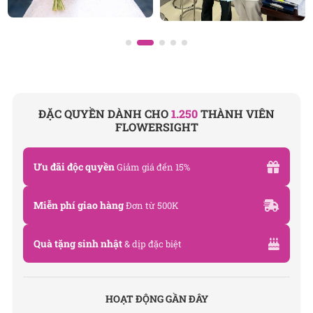
ĐẶC QUYỀN DÀNH CHO
1.250
THÀNH VIÊN
FLOWERSIGHT
Ưu đãi độc quyền
Giảm giá đến 15%
Miễn phí giao hàng
Đơn từ 500K
Quà tặng sinh nhật
& dịp đặc biệt
HOẠT ĐỘNG GẦN ĐÂY