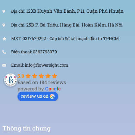
120B Huỳnh Văn Bánh, P.11, Quận Phú Nhuận
Địa chỉ:
25B P. Bà Triệu, Hàng Bài, Hoàn Kiếm, Hà Nội
Địa chỉ:
MST: 0317679292 - Cấp bởi Sở kế hoạch đầu tư TPHCM
Điện thoại: 0362798979
Email: info@flowersight.com
5.0
Based on 184 reviews
powered by
G
o
o
g
l
e
review us on
Thông tin chung