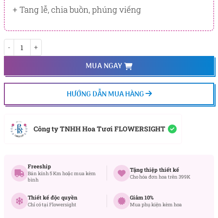
+ Tang lễ, chia buồn, phúng viếng
Than ca số lượng
MUA NGAY
HƯỚNG DẪN MUA HÀNG
Công ty TNHH Hoa Tươi FLOWERSIGHT
Freeship
Tặng thiệp thiết kế
Bán kính 5 Km hoặc mua kèm
Cho hóa đơn hoa trên 399K
bình
Thiết kế độc quyền
Giảm 10%
Chỉ có tại Flowersight
Mua phụ kiện kèm hoa