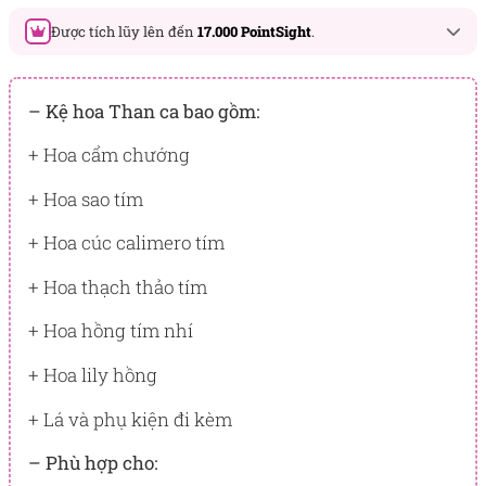
Được tích lũy lên đến
17.000 PointSight
.
Đây là số PointSight ước tính bạn sẽ được tích lũy khi mua
sản phẩm hôm nay, tương ứng với quyền lợi hạng
– Kệ hoa Than ca bao gồm:
BẠCH KIM
+ Hoa cẩm chướng
PointSight có giá trị dùng để trừ trực tiếp vào đơn hàng hoặc
đổi quà tặng ưu đãi tại Flowersight.
+ Hoa sao tím
Đăng nhập
hoặc
Đăng ký
ngay để kiểm tra mức tích lũy
+ Hoa cúc calimero tím
chính xác nhất dành cho bạn.
+ Hoa thạch thảo tím
+ Hoa hồng tím nhí
+ Hoa lily hồng
+ Lá và phụ kiện đi kèm
– Phù hợp cho: