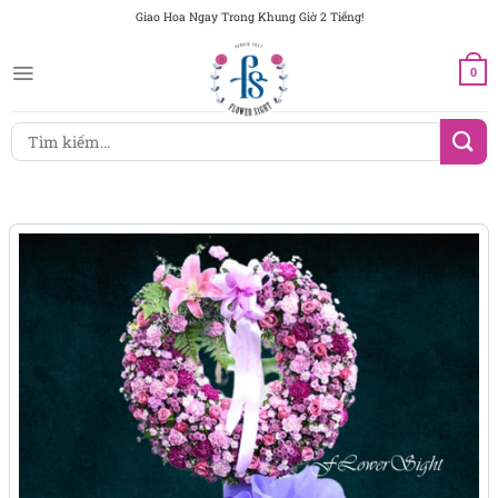
Chuyển
Giao Hoa Ngay Trong Khung Giờ 2 Tiếng!
đến
nội
0
dung
Tìm
kiếm: