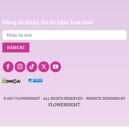
Nhận
tin
Đăng kí nhận tin từ tiệm hoa tươi
mới
© 2017 FLOWERSIGHT - ALL RIGHTS RESERVED - WEBSITE DESIGNED BY
FLOWERSIGHT
.