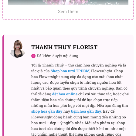
Xem thêm
THANH THUY FLORIST
Đã kiểm duyệt nội dung
Tôi là
Thanh Thuỷ
– thợ cắm hoa chuyên nghiệp và là
Than ca tượng trưng cho người đã khuất sẽ sống mãi trong ký ức
tác giả của
Shop hoa tươi TPHCM
,
FlowerSight
.
Shop
và lòng thương nhớ của những người ở lại.
hoa
Flowersight cung cấp đa dạng các mẫu hoa chất
lượng cao, được tuyển chọn từ những nguồn hoa tốt
nhất và bảo quản theo quy trình chuyên nghiệp. Bạn có
Kệ hoa “Than ca” với những loài hoa như cẩm
thể dễ dàng
đặt hoa online
chỉ với vài thao tác, hoặc ghé
chướng, cúc calimero tím, hoa sao tím, thạch thảo
thăm
tiệm hoa
của chúng tôi để lựa chọn trực tiếp
những mẫu hoa phù hợp với mọi dịp. Nếu bạn đang tìm
tím, hồng tím nhí và lily hồng tạo nên một bức
shop hoa gần đây
hay
tiệm hoa gần đây
, hãy để
tranh đầy màu sắc. Mỗi loài hoa đều là một phần
FlowerSight
đồng hành cùng bạn mang đến những bó
nhỏ của cuộc hành trình dài mà người đã khuất đã
hoa tươi – đẹp – ý nghĩa nhất. Mỗi sản phẩm tại
shop
hoa tươi
của chúng tôi đều được thiết kế tỉ mỉ như một
trải qua, mang trong mình những cảm xúc, những
tác phẩm nghệ thuật, thể hiện phong cách riêng của