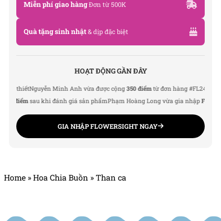
Miễn phí giao hàng
Đơn từ 500K
Quà tặng sinh nhật
& dịp đặc biệt
HOẠT ĐỘNG GẦN ĐÂY
ân thiết
Nguyễn Minh Anh vừa được cộng
350 điểm
từ đơn hàng #FL240912
Tr
150 điểm
sau khi đánh giá sản phẩm
Phạm Hoàng Long vừa gia nhập
Flowersi
GIA NHẬP FLOWERSIGHT NGAY
Home
»
Hoa Chia Buồn
»
Than ca