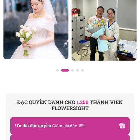
được thiết kế bởi đội ngũ chuyên nghiệp, trong đó có
nhà thiết kế Thanh Thủy Florist.
Chúng tôi mang đến đa dạng mẫu hoa:
hoa sinh
nhật
,
hoa khai trương
,
hoa cưới đẹp
,
vòng
hoa tang
lễ
đặc biệt là các mẫu
bó hoa cưới
được chăm chút
kỹ lưỡng.
Văn Phòng: 235A Hoàng Hoa Thám, P.5, Quận Phú
Nhuận, TP.HCM
Địa chỉ: 120B Huỳnh Văn Bánh, P.11, Quận Phú Nhuận,
TP.HCM
Hotline: 093 407 2575
ĐẶC QUYỀN DÀNH CHO
1.250
THÀNH VIÊN
E-mail: info@flowersight.com
FLOWERSIGHT
Website:
https://flowersight.com/
Ưu đãi độc quyền
Giảm giá đến 15%
Đánh giá product này