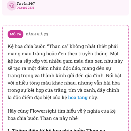
Tư vấn 24/7
093 407 2575
MÔ TẢ
ĐÁNH GIÁ (2)
Kệ hoa chia buồn “Than ca” không nhất thiết phải
mang màu trắng hoặc đen theo truyền thống. Một
kệ hoa sắp xếp với nhiều gam màu đan xen như này
sẽ tạo ra một điểm nhấn độc đáo, mang đến sự
trang trọng và thành kính gửi đến gia đình. Nổi bật
với nhiều tông màu khác nhau, nhưng vẫn hài hòa
trong sự kết hợp của trắng, tím và xanh, đây chính
là đặc điểm đặc biệt của kệ
hoa tang
này.
Hãy cùng Flowersight tìm hiểu về ý nghĩa của kệ
hoa chia buồn Than ca này nhé!
1. Thông điệp từ kệ hoa chia buồn Than ca