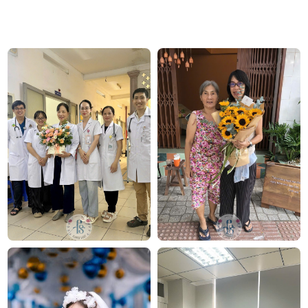
Hoa chia buồn Niệm khúc cuối
Công ty TNHH Hoa Tươi FLOWERSIGHT – Shop
hoa tươi TP.HCM
FlowerSight là
shop hoa
chuyên cung cấp
hoa tươi
HCM
và toàn quốc với dịch vụ giao nhanh, đúng
hẹn. Mỗi sản phẩm là một tác phẩm nghệ thuật