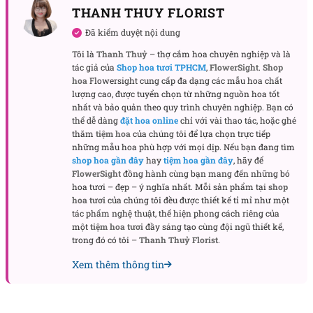
tượng của tình yêu bất diệt, trong khi hoa baby với
THANH THUY FLORIST
sắc trắng nhẹ nhàng làm tăng thêm sự thanh khiết.
Đã kiểm duyệt nội dung
Chú gấu bông xinh xắn, tuy nhỏ nhưng lại mang
Tôi là
Thanh Thuỷ
– thợ cắm hoa chuyên nghiệp và là
đến sự gần gũi, ấm áp, như một món quà tặng đầy
tác giả của
Shop hoa tươi TPHCM
,
FlowerSight
.
Shop
sự quan tâm và chăm sóc.
hoa
Flowersight cung cấp đa dạng các mẫu hoa chất
lượng cao, được tuyển chọn từ những nguồn hoa tốt
Lý do nên chọn bó hoa “Sweet Crush”
nhất và bảo quản theo quy trình chuyên nghiệp. Bạn có
thể dễ dàng
đặt hoa online
chỉ với vài thao tác, hoặc ghé
Bó hoa “Sweet Crush” là sự lựa chọn lý tưởng cho
thăm
tiệm hoa
của chúng tôi để lựa chọn trực tiếp
những ai muốn gửi tặng một món quà đặc biệt và
những mẫu hoa phù hợp với mọi dịp. Nếu bạn đang tìm
shop hoa gần đây
hay
tiệm hoa gần đây
, hãy để
đầy ý nghĩa. Không chỉ dành cho những dịp như
FlowerSight
đồng hành cùng bạn mang đến những bó
sinh nhật, kỷ niệm, bó hoa này còn thích hợp cho
hoa tươi – đẹp – ý nghĩa nhất. Mỗi sản phẩm tại
shop
các dịp tình yêu như lễ tình nhân hay ngày của mẹ.
hoa tươi
của chúng tôi đều được thiết kế tỉ mỉ như một
Vẻ đẹp mềm mại và dễ thương của sản phẩm sẽ
tác phẩm nghệ thuật, thể hiện phong cách riêng của
một
tiệm hoa tươi
đầy sáng tạo cùng đội ngũ thiết kế,
mang đến nụ cười tươi tắn và niềm vui trọn vẹn cho
trong đó có tôi –
Thanh Thuỷ Florist
.
người nhận.
Xem thêm thông tin
Bó hoa này được thiết kế với mục đích giúp người
tặng thể hiện tình cảm sâu sắc mà không cần quá