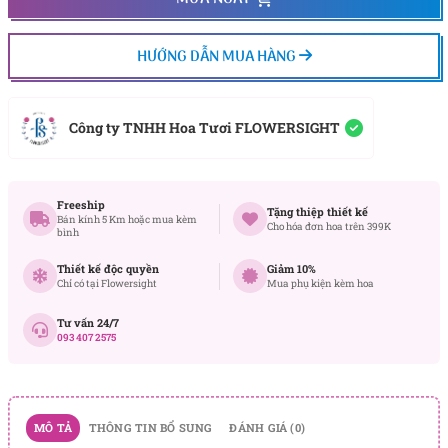
HƯỚNG DẪN MUA HÀNG
Công ty TNHH Hoa Tươi FLOWERSIGHT
Freeship
Tặng thiệp thiết kế
Bán kính 5 Km hoặc mua kèm
Cho hóa đơn hoa trên 399K
bình
Thiết kế độc quyền
Giảm 10%
Chỉ có tại Flowersight
Mua phụ kiện kèm hoa
Tư vấn 24/7
093 407 2575
MÔ TẢ
THÔNG TIN BỔ SUNG
ĐÁNH GIÁ (0)