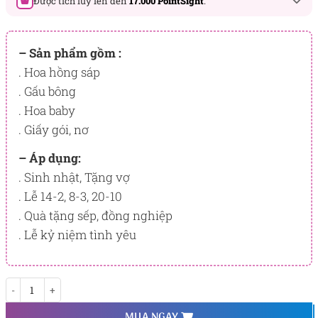
Được tích lũy lên đến
17.000 PointSight
.
Đây là số PointSight ước tính bạn sẽ được tích lũy khi mua
sản phẩm hôm nay, tương ứng với quyền lợi hạng
– Sản phẩm gồm :
BẠCH KIM
. Hoa hồng sáp
. Gấu bông
PointSight có giá trị dùng để trừ trực tiếp vào đơn hàng hoặc
đổi quà tặng ưu đãi tại Flowersight.
. Hoa baby
. Giấy gói, nơ
Đăng nhập
hoặc
Đăng ký
ngay để kiểm tra mức tích lũy
chính xác nhất dành cho bạn.
– Áp dụng:
. Sinh nhật, Tặng vợ
. Lễ 14-2, 8-3, 20-10
. Quà tặng sếp, đồng nghiệp
. Lễ kỷ niệm tình yêu
Sweet Crush số lượng
MUA NGAY