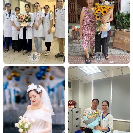
TP.HCM
Hotline: 093 407 2575
E-mail:
info@flowersight.com
Website:
https://flowersight.com/
Đánh giá product này