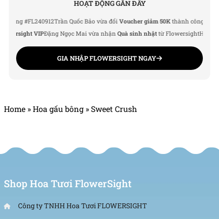
HOẠT ĐỘNG GẦN ĐÂY
g #FL240912
Trần Quốc Bảo vừa đổi
Voucher giảm 50K
thành công
Lê Thu Hà 
rsight VIP
Đặng Ngọc Mai vừa nhận
Quà sinh nhật
từ Flowersight
Hoàng Đức 
GIA NHẬP FLOWERSIGHT NGAY
Home
»
Hoa gấu bông
»
Sweet Crush
Shop Hoa Tươi FlowerSight
Công ty TNHH Hoa Tươi FLOWERSIGHT