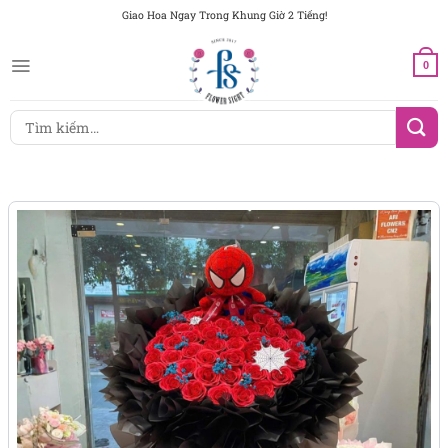
Chuyển
Giao Hoa Ngay Trong Khung Giờ 2 Tiếng!
đến
nội
0
dung
Tìm
kiếm: