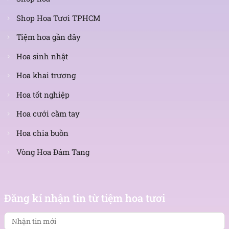
Shop Hoa Tươi TPHCM
Tiệm hoa gần đây
Hoa sinh nhật
Hoa khai trương
Hoa tốt nghiệp
Hoa cưới cầm tay
Hoa chia buồn
Vòng Hoa Đám Tang
Nhận
tin
Đăng kí nhận tin từ tiệm hoa tươi
mới