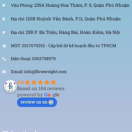
235A Hoàng Hoa Thám, P. 5, Quận Phú Nhuận
Văn Phòng:
120B Huỳnh Văn Bánh, P.11, Quận Phú Nhuận
Địa chỉ:
25B P. Bà Triệu, Hàng Bài, Hoàn Kiếm, Hà Nội
Địa chỉ:
MST: 0317679292 - Cấp bởi Sở kế hoạch đầu tư TPHCM
Điện thoại: 0362798979
Email: info@flowersight.com
5.0
Based on 184 reviews
powered by
G
o
o
g
l
e
review us on