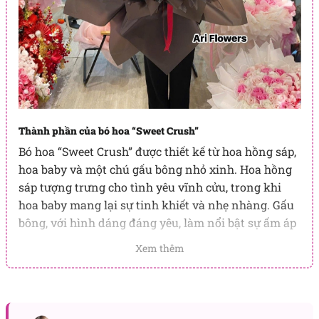
Thành phần của bó hoa “Sweet Crush”
Bó hoa “Sweet Crush” được thiết kế từ hoa hồng sáp,
hoa baby và một chú gấu bông nhỏ xinh. Hoa hồng
sáp tượng trưng cho tình yêu vĩnh cửu, trong khi
hoa baby mang lại sự tinh khiết và nhẹ nhàng. Gấu
bông, với hình dáng đáng yêu, làm nổi bật sự ấm áp
và gần gũi trong món quà.
Xem thêm
Ý nghĩa của bó hoa “Sweet Crush”
Mỗi chi tiết trong
bó hoa
này đều mang ý nghĩa sâu
sắc. Hoa hồng sáp không chỉ đẹp mà còn là biểu