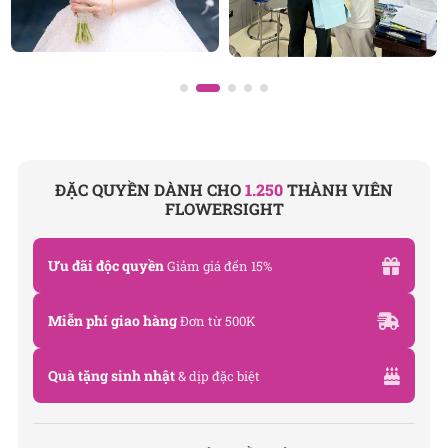
ĐẶC QUYỀN DÀNH CHO
1.250
THÀNH VIÊN
FLOWERSIGHT
Ưu đãi độc quyền
Giảm giá đến 15%
Miễn phí giao hàng
Đơn từ 500K
Quà tặng sinh nhật
& dịp đặc biệt