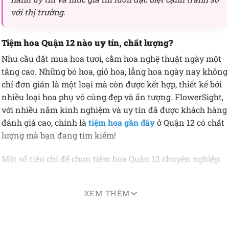
với thị trường.
Tiệm hoa Quận 12 nào uy tín, chất lượng?
Nhu cầu đặt mua hoa tươi, cắm hoa nghệ thuật ngày một
tăng cao. Những bó hoa, giỏ hoa, lẵng hoa ngày nay không
chỉ đơn giản là một loại mà còn được kết hợp, thiết kế bởi
nhiều loại hoa phụ vô cùng đẹp và ấn tượng. FlowerSight,
với nhiều năm kinh nghiệm và uy tín đã được khách hàng
đánh giá cao, chính là
tiệm hoa gần đây
ở Quận 12 có chất
lượng mà bạn đang tìm kiếm!
Một số tiêu chí để chọn tiệm hoa Quận 12 chuyên nghiệp:
Mẫu mã các loại hoa phong phú (giỏ hoa, bó hoa, lẵng hoa).
XEM THÊM
Tay nghề thợ cắm hoa sáng tạo, am hiểu ý nghĩa của hoa.
Dịch vụ điện hoa hỏa tốc và giao hàng nhanh chóng.
Giá thành cạnh tranh và minh bạch.