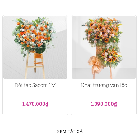
1.300.000₫.
là:
1.0
Đối tác Sacom 1M
Khai trương vạn lộc
1.470.000
₫
1.390.000
₫
XEM TẤT CẢ