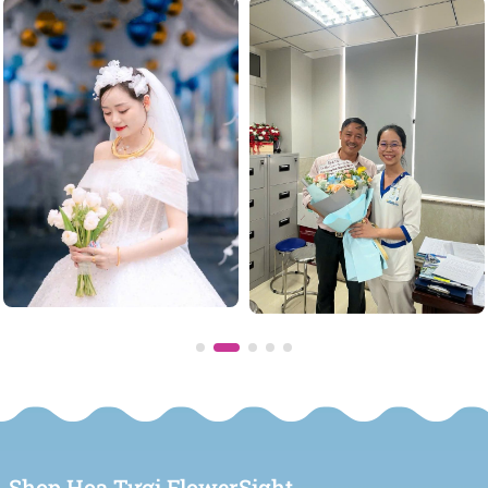
Bó hoa hồng đỏ chúc mừng tuổi mới rực rỡ và hạnh phúc
2. Hoa tươi mừng khai trương
Một lẵng hoa tươi sang trọng mang ý nghĩa chúc mừng
khai trương, hồng phát, đem đến tài lộc và vượng khí cho
công ty. Chúng tôi luôn có sẵn mẫu hoặc thiết kế riêng
theo yêu cầu của bạn.
Kệ hoa khai trương sang trọng và bắt mắt dành cho đối
tác
3. Hoa tặng chúc mừng các dịp lễ
Shop Hoa Tươi FlowerSight