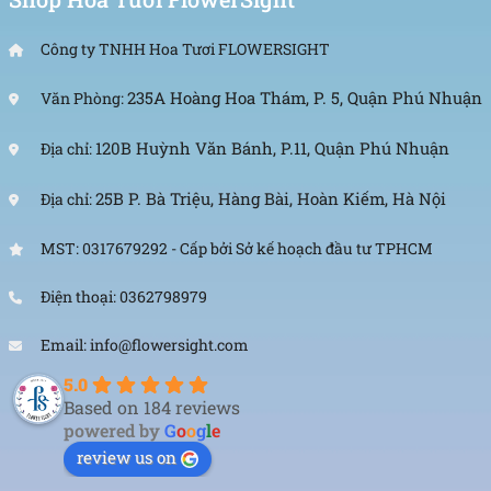
Hoa tươi cho ngày 8/3, 20/10, hoa mừng tốt nghiệp hay
Giáng sinh đều có tại FlowerSight với mức giá cực kỳ phải
Công ty TNHH Hoa Tươi FLOWERSIGHT
chăng.
235A Hoàng Hoa Thám, P. 5, Quận Phú Nhuận
Văn Phòng:
120B Huỳnh Văn Bánh, P.11, Quận Phú Nhuận
Địa chỉ:
25B P. Bà Triệu, Hàng Bài, Hoàn Kiếm, Hà Nội
Địa chỉ:
4. Hoa cưới chuyên nghiệp
Chúng tôi cung cấp dịch vụ hoa cưới trọn gói: hoa cầm tay
MST: 0317679292 - Cấp bởi Sở kế hoạch đầu tư TPHCM
cô dâu, trang trí rạp cưới, xe hoa. Mang đến không gian
lãng mạn và cổ tích cho ngày trọng đại của bạn.
Điện thoại: 0362798979
Email: info@flowersight.com
5.0
Based on 184 reviews
5. Điện hoa chia buồn (Hoa tang lễ)
powered by
G
o
o
g
l
e
Vòng hoa và kệ hoa chia buồn được thiết kế tỉ mỉ, trang
review us on
trọng, đảm bảo giao tận nơi đúng giờ để quý khách gửi lời