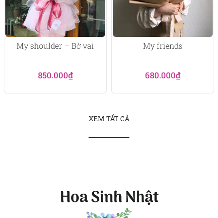
My shoulder – Bờ vai
My friends
850.000
₫
680.000
₫
XEM TẤT CẢ
Hoa Sinh Nhật