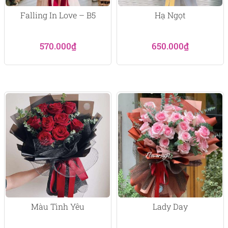
Falling In Love – B5
Hạ Ngọt
570.000
₫
650.000
₫
Màu Tình Yêu
Lady Day