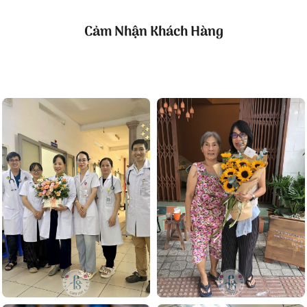
Chế độ bảo hành, đổi trả khi đặt hoa.
Cảm Nhận Khách Hàng
FlowerSight là địa chỉ tin cậy cho mọi khách hàng cần đặt
hoa tại Quận 12
Đặt hoa ở FlowerSight tại Quận 12 vào dịp nào?
Tiệm hoa Quận 12 FlowerSight đem tới cho khách hàng vô
số lựa chọn phù hợp cho từng sự kiện:
1. Hoa tươi sinh nhật
Sinh nhật là dịp FlowerSight nhận được nhiều đơn đặt
hàng nhất. Chúng tôi tư vấn chọn hoa sinh nhật theo sở
thích và lứa tuổi, từ những bó hoa rực rỡ đến các tông
màu nhã nhặn dành cho sếp, bố mẹ hay bạn gái.