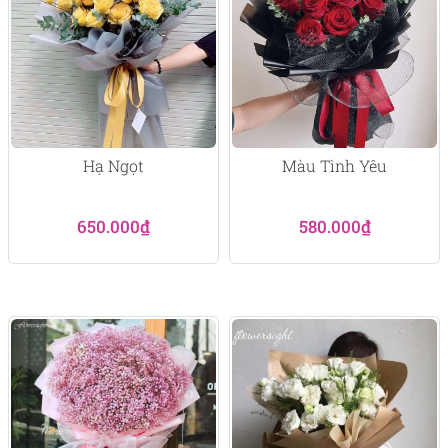
Hạ Ngọt
Màu Tình Yêu
650.000
₫
580.000
₫