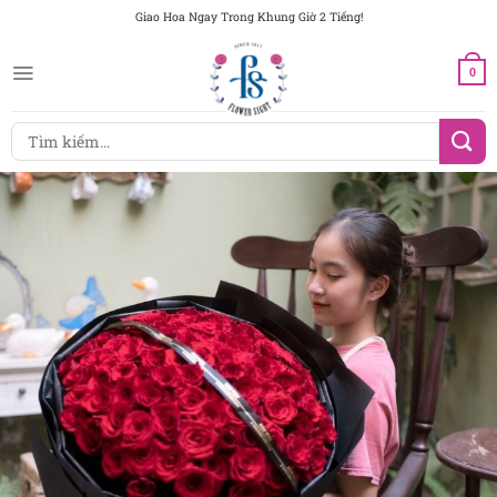
Chuyển
Giao Hoa Ngay Trong Khung Giờ 2 Tiếng!
đến
nội
0
dung
Tìm
kiếm: