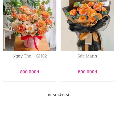
Ngày Thơ – GH02
Sức Mạnh
890.000
₫
600.000
₫
XEM TẤT CẢ