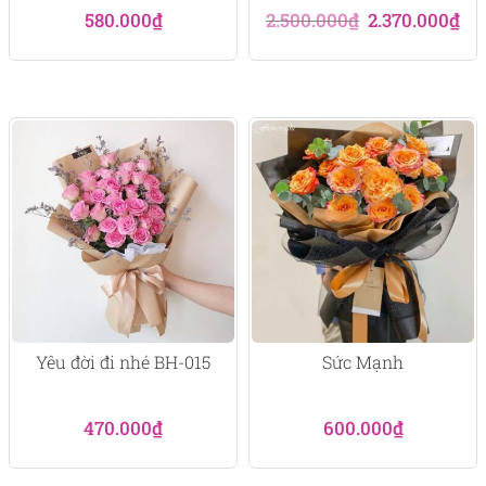
Giá
Giá
580.000
₫
2.500.000
₫
2.370.000
₫
gốc
hiệ
là:
tại
2.500.000₫.
là:
2.3
Yêu đời đi nhé BH-015
Sức Mạnh
470.000
₫
600.000
₫