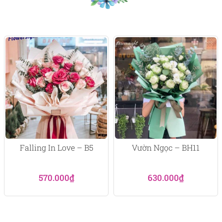
Falling In Love – B5
Vườn Ngọc – BH11
570.000
₫
630.000
₫