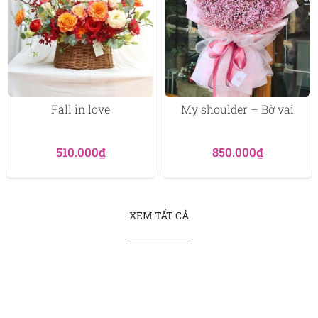
Fall in love
My shoulder – Bờ vai
510.000
₫
850.000
₫
XEM TẤT CẢ