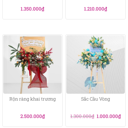
1.350.000
₫
1.210.000
₫
Rộn ràng khai trương
Sắc Cầu Vòng
Giá
Giá
2.500.000
₫
1.300.000
₫
1.000.000
₫
gốc
hiệ
là:
tại