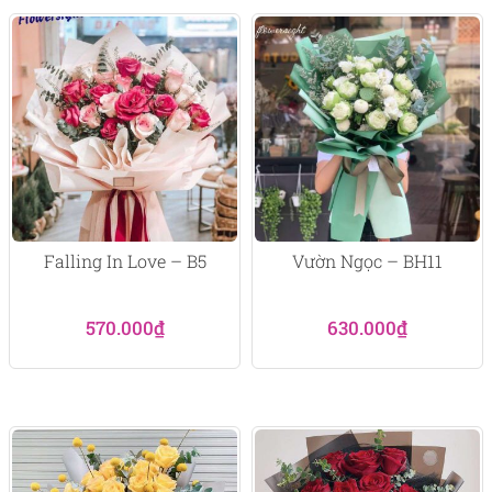
Falling In Love – B5
Vườn Ngọc – BH11
570.000
₫
630.000
₫