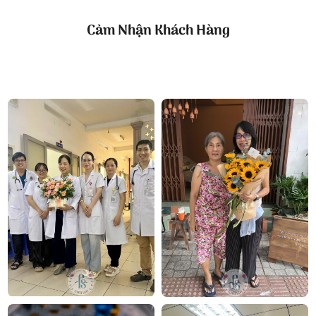
và có phần quý phái. Đây là gam màu dễ tạo thiện
cảm, không quá lạnh cũng không quá chói. Khi kết
Cảm Nhận Khách Hàng
hợp cùng sen đá và lá xanh phụ, chậu hoa trở nên
hài hòa hơn, giống như một khu vườn nhỏ có hoa,
cây, gỗ và những chi tiết may mắn cùng hiện diện.
Các phụ kiện đỏ treo nhẹ ở phần trước giúp tổng thể
có thêm điểm nhấn Á Đông. Màu đỏ tượng trưng
cho niềm vui, tài lộc và sự hanh thông. Tuy nhiên,
chúng được sử dụng vừa phải nên không làm chậu
hoa trở nên nặng nề, mà chỉ đóng vai trò như
những nét chấm phá duyên dáng.
Prosper Garden – Mẫu lan hồ điệp dành cho không gian
sang trọng
Prosper Garden phù hợp với những ai yêu thích một
chậu lan hồ điệp có kích thước nổi bật, bố cục công
phu và giàu tính trang trí. Khi đặt trong sảnh nhà,
phòng khách, văn phòng, showroom hoặc khu vực