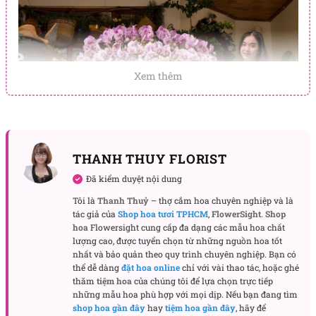
Xem thêm
THANH THUY FLORIST
Đã kiểm duyệt nội dung
Tôi là
Thanh Thuỷ
– thợ cắm hoa chuyên nghiệp và là
tác giả của
Shop hoa tươi TPHCM
,
FlowerSight
.
Shop
hoa
Flowersight cung cấp đa dạng các mẫu hoa chất
lượng cao, được tuyển chọn từ những nguồn hoa tốt
nhất và bảo quản theo quy trình chuyên nghiệp. Bạn có
thể dễ dàng
đặt hoa online
chỉ với vài thao tác, hoặc ghé
thăm
tiệm hoa
của chúng tôi để lựa chọn trực tiếp
những mẫu hoa phù hợp với mọi dịp. Nếu bạn đang tìm
shop hoa gần đây
hay
tiệm hoa gần đây
, hãy để