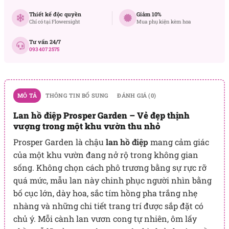
Thiết kế độc quyền
Giảm 10%
Chỉ có tại Flowersight
Mua phụ kiện kèm hoa
Tư vấn 24/7
093 407 2575
MÔ TẢ
THÔNG TIN BỔ SUNG
ĐÁNH GIÁ (0)
Lan hồ điệp Prosper Garden – Vẻ đẹp thịnh
vượng trong một khu vườn thu nhỏ
Prosper Garden là chậu
lan hồ điệp
mang cảm giác
của một khu vườn đang nở rộ trong không gian
sống. Không chọn cách phô trương bằng sự rực rỡ
quá mức, mẫu lan này chinh phục người nhìn bằng
bố cục lớn, dày hoa, sắc tím hồng pha trắng nhẹ
nhàng và những chi tiết trang trí được sắp đặt có
chủ ý. Mỗi cành lan vươn cong tự nhiên, ôm lấy