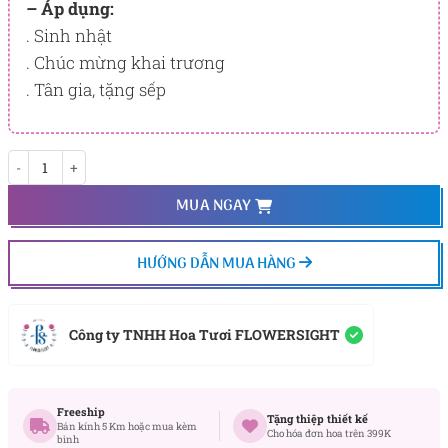
– Áp dụng:
. Sinh nhật
. Chúc mừng khai trương
. Tân gia, tặng sếp
Prosper Garden số lượng
MUA NGAY
HƯỚNG DẪN MUA HÀNG
Công ty TNHH Hoa Tươi FLOWERSIGHT
Freeship
Tặng thiệp thiết kế
Bán kính 5 Km hoặc mua kèm
Cho hóa đơn hoa trên 399K
bình