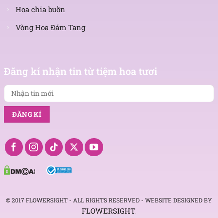
Hoa chia buồn
Vòng Hoa Đám Tang
Nhận
tin
Đăng kí nhận tin từ tiệm hoa tươi
mới
© 2017 FLOWERSIGHT - ALL RIGHTS RESERVED - WEBSITE DESIGNED BY
FLOWERSIGHT
.