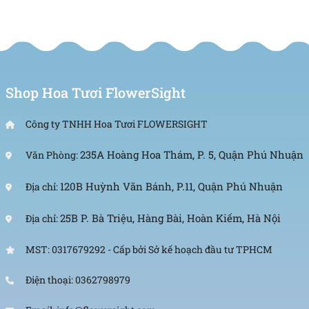
SHOP HOA
TƯƠI FLOWERSIGHT
Văn phòng: 235A Hoàng Hoa Thám, P. 5, Quận Phú
Nhuận, TP.HCM
Shop Hoa Tươi FlowerSight
Địa chỉ: 120B Huỳnh Văn Bánh, P.11, Quận Phú
Nhuận, TP.HCM
Công ty TNHH Hoa Tươi FLOWERSIGHT
Hotline: 093 407 2575
235A Hoàng Hoa Thám, P. 5, Quận Phú Nhuận
Văn Phòng:
Email: info@flowersight.com
120B Huỳnh Văn Bánh, P.11, Quận Phú Nhuận
Địa chỉ:
Website: https://flowersight.com/
25B P. Bà Triệu, Hàng Bài, Hoàn Kiếm, Hà Nội
Địa chỉ:
MST: 0317679292 - Cấp bởi Sở kế hoạch đầu tư TPHCM
Đánh giá product này
Điện thoại: 0362798979