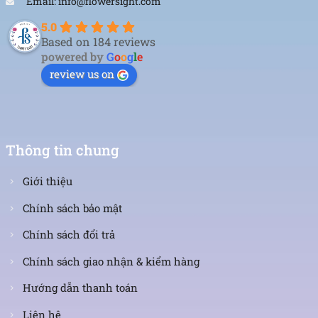
Email: info@flowersight.com
5.0
Based on 184 reviews
powered by
G
o
o
g
l
e
review us on
Thông tin chung
Giới thiệu
Chính sách bảo mật
Chính sách đổi trả
Chính sách giao nhận & kiểm hàng
Hướng dẫn thanh toán
Liên hệ