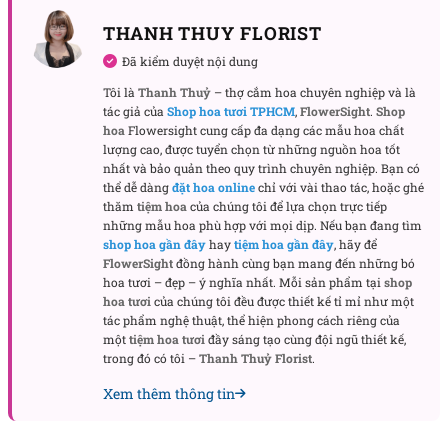
khắc chữ tinh xảo.
THANH THUY FLORIST
Phúc An Khang – Món quà ý nghĩa cho mọi dịp
Đã kiểm duyệt nội dung
Phúc An Khang phù hợp với nhiều dịp đặc biệt nhờ
Tôi là
Thanh Thuỷ
– thợ cắm hoa chuyên nghiệp và là
sự đa dạng trong ứng dụng. Bộ sưu tập này không
tác giả của
Shop hoa tươi TPHCM
,
FlowerSight
.
Shop
chỉ đẹp mắt mà còn mang giá trị tinh thần cao, giúp
hoa
Flowersight cung cấp đa dạng các mẫu hoa chất
lượng cao, được tuyển chọn từ những nguồn hoa tốt
người tặng dễ dàng bày tỏ lòng thành.
nhất và bảo quản theo quy trình chuyên nghiệp. Bạn có
thể dễ dàng
đặt hoa online
chỉ với vài thao tác, hoặc ghé
Hoa mừng khai trương
thăm
tiệm hoa
của chúng tôi để lựa chọn trực tiếp
những mẫu hoa phù hợp với mọi dịp. Nếu bạn đang tìm
Hoa mừng khai trương cùng lan hồ điệp nhập khẩu
shop hoa gần đây
hay
tiệm hoa gần đây
, hãy để
là lựa chọn hoàn hảo để chúc cho sự khởi đầu suôn
FlowerSight
đồng hành cùng bạn mang đến những bó
sẻ. Lan hồ điệp mini tượng trưng cho sự phát triển
hoa tươi – đẹp – ý nghĩa nhất. Mỗi sản phẩm tại
shop
hoa tươi
của chúng tôi đều được thiết kế tỉ mỉ như một
bền vững, sen đá đại diện cho sức sống mạnh mẽ,
tác phẩm nghệ thuật, thể hiện phong cách riêng của
trong khi khánh treo mang lời chúc thịnh vượng.
một
tiệm hoa tươi
đầy sáng tạo cùng đội ngũ thiết kế,
trong đó có tôi –
Thanh Thuỷ Florist
.
Hoa tặng sinh nhật
Xem thêm thông tin
Hoa tặng sinh nhật này mang đến niềm vui và lời
chúc sức khỏe dồi dào. Với thiết kế nhỏ gọn, dễ