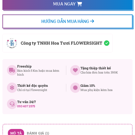
MUA NGAY
HƯỚNG DẪN MUA HÀNG
Công ty TNHH Hoa Tươi FLOWERSIGHT
Freeship
Tặng thiệp thiết kế
Bán kính 5 Km hoặc mua kèm
Cho hóa đơn hoa trên 399K
bình
Thiết kế độc quyền
Giảm 10%
Chỉ có tại Flowersight
Mua phụ kiện kèm hoa
Tư vấn 24/7
093 407 2575
MÔ TẢ
ĐÁNH GIÁ (1)