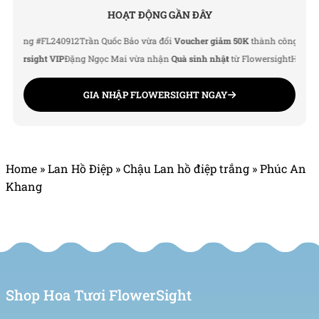
HOẠT ĐỘNG GẦN ĐÂY
ng #FL240912
Trần Quốc Bảo vừa đổi
Voucher giảm 50K
thành công
Lê Thu Hà
ersight VIP
Đặng Ngọc Mai vừa nhận
Quà sinh nhật
từ Flowersight
Hoàng Đức
GIA NHẬP FLOWERSIGHT NGAY
Home
»
Lan Hồ Điệp
»
Chậu Lan hồ điệp trắng
»
Phúc An
Khang
Shop Hoa Tươi FlowerSight