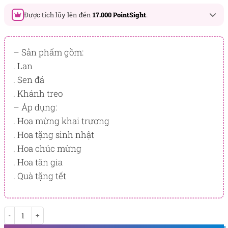
Được tích lũy lên đến
17.000 PointSight
.
Đây là số PointSight ước tính bạn sẽ được tích lũy khi mua
sản phẩm hôm nay, tương ứng với quyền lợi hạng
– Sản phẩm gồm:
BẠCH KIM
. Lan
. Sen đá
PointSight có giá trị dùng để trừ trực tiếp vào đơn hàng hoặc
đổi quà tặng ưu đãi tại Flowersight.
. Khánh treo
– Áp dụng:
Đăng nhập
hoặc
Đăng ký
ngay để kiểm tra mức tích lũy
chính xác nhất dành cho bạn.
. Hoa mừng khai trương
. Hoa tặng sinh nhật
. Hoa chúc mừng
. Hoa tân gia
. Quà tặng tết
Phúc An Khang số lượng