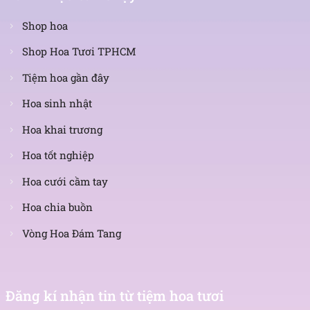
Shop hoa
Shop Hoa Tươi TPHCM
Tiệm hoa gần đây
Hoa sinh nhật
Hoa khai trương
Hoa tốt nghiệp
Hoa cưới cầm tay
Hoa chia buồn
Vòng Hoa Đám Tang
Nhận
tin
Đăng kí nhận tin từ tiệm hoa tươi
mới