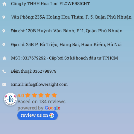
Công ty TNHH Hoa Tươi FLOWERSIGHT
235A Hoàng Hoa Thám, P. 5, Quận Phú Nhuận
Văn Phòng:
120B Huỳnh Văn Bánh, P.11, Quận Phú Nhuận
Địa chỉ:
25B P. Bà Triệu, Hàng Bài, Hoàn Kiếm, Hà Nội
Địa chỉ:
MST: 0317679292 - Cấp bởi Sở kế hoạch đầu tư TPHCM
Điện thoại: 0362798979
Email: info@flowersight.com
5.0
Based on 184 reviews
powered by
G
o
o
g
l
e
review us on