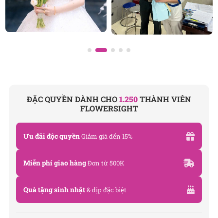
Đánh giá product này
ĐẶC QUYỀN DÀNH CHO
1.250
THÀNH VIÊN
FLOWERSIGHT
Ưu đãi độc quyền
Giảm giá đến 15%
Miễn phí giao hàng
Đơn từ 500K
Quà tặng sinh nhật
& dịp đặc biệt