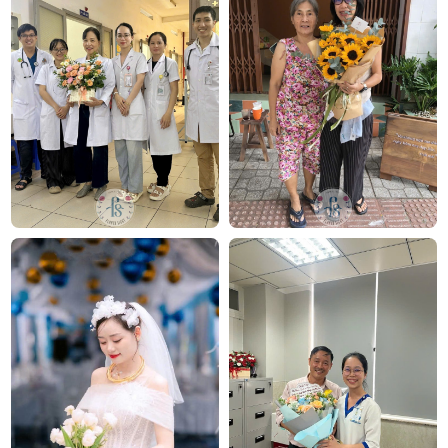
FlowerSight là
shop hoa
chuyên cung cấp
hoa tươi
HCM
và toàn quốc với dịch vụ giao nhanh, đúng
hẹn. Mỗi sản phẩm là một tác phẩm nghệ thuật
được thiết kế bởi đội ngũ chuyên nghiệp, trong đó có
nhà thiết kế Thanh Thủy Florist.
Chúng tôi mang đến đa dạng mẫu hoa:
hoa sinh
nhật
,
hoa khai trương
,
hoa cưới đẹp
, đặc biệt là các
mẫu
bó hoa cưới
được chăm chút kỹ lưỡng.
Văn Phòng: 235A Hoàng Hoa Thám, P.5, Quận Phú
Nhuận, TP.HCM
Địa chỉ: 120B Huỳnh Văn Bánh, P.11, Quận Phú Nhuận,
TP.HCM
Hotline: 093 407 2575
E-mail:
info@flowersight.com
Website:
https://flowersight.com/