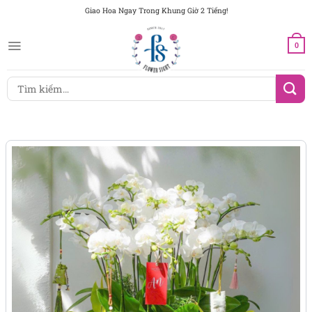
Chuyển
Giao Hoa Ngay Trong Khung Giờ 2 Tiếng!
đến
nội
0
dung
Tìm
kiếm: