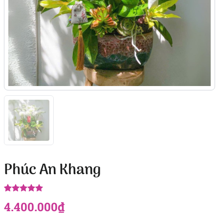
Phúc An Khang
5.00
1
trên 5
4.400.000
₫
dựa trên
đánh giá