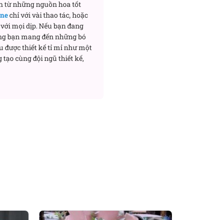
n từ những nguồn hoa tốt
ều nụ nhỏ, tạo độ
ine
chỉ với vài thao tác, hoặc
nên nhẹ hơn, giống như
với mọi dịp. Nếu bạn đang
ng bạn mang đến những bó
u được thiết kế tỉ mỉ như một
ững chắc. Lá môn giúp bó
 tạo cùng đội ngũ thiết kế,
ềm mại.
Hoa đồng tiền, cúc
 tầng cảm xúc cho tổng
m vừa phải, tạo cảm giác
hướng… chậm lại.
c vẻ hiện đại, thanh lịch.