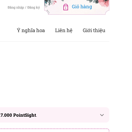
Đăng nhập / Đăng ký
0
Ý nghĩa hoa
Liên hệ
Giới thiệu
17.000 PointSight
.
h bạn sẽ được tích lũy khi mua sản phẩm hôm nay,