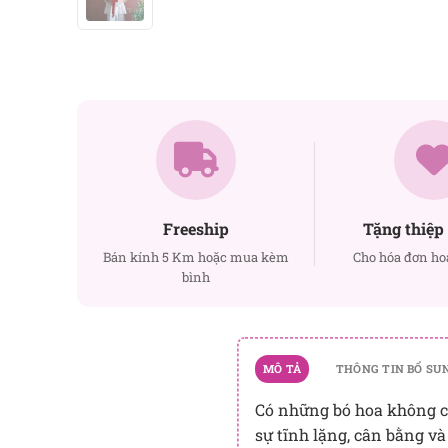
Freeship
Tặng thiệp 
Bán kính 5 Km hoặc mua kèm
Cho hóa đơn ho
bình
MÔ TẢ
THÔNG TIN BỔ SU
Có những bó hoa không cầ
sự tĩnh lặng, cân bằng và