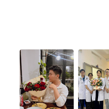
hoa cưới
được chăm chút 
Văn Phòng: 235A Hoàng H
Địa chỉ: 120B Huỳnh Văn B
Hotline: 093 407 2575
E-mail:
info@flowersight.
Website:
https://flowersig