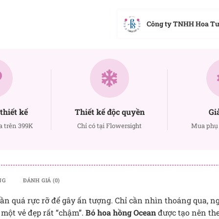
Công ty TNHH Hoa T
thiết kế
Thiết kế độc quyền
Gi
a trên 399K
Chỉ có tại Flowersight
Mua phụ 
NG
ĐÁNH GIÁ (0)
n quá rực rỡ để gây ấn tượng. Chỉ cần nhìn thoáng qua, n
 một vẻ đẹp rất “chậm”.
Bó hoa hồng Ocean
được tạo nên the