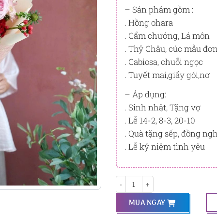
tương ứng với quyền lợi hạn
– Sản phảm gồm :
. Hồng ohara
PointSight có giá trị dùng để 
Flowersight.
. Cẩm chướng, Lá môn
. Thỷ Châu, cúc mẫu đơ
Đăng nhập
hoặc
Đăng ký
nga
. Cabiosa, chuỗi ngọc
bạn.
. Tuyết mai,giấy gói,nơ
– Áp dụng:
. Sinh nhật, Tặng vợ
. Lễ 14-2, 8-3, 20-10
. Quà tặng sếp, đồng ng
. Lễ kỷ niệm tình yêu
Ocean 2 số lượng
MUA NGAY