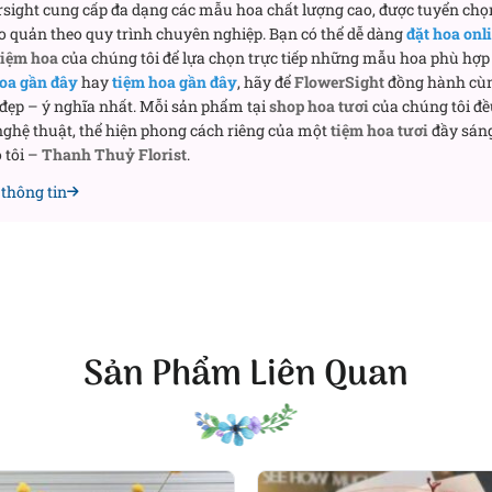
sight cung cấp đa dạng các mẫu hoa chất lượng cao, được tuyển chọ
hư một lớp nền mềm mại. Những cành tuyết mai mảnh, nhi
o quản theo quy trình chuyên nghiệp. Bạn có thể dễ dàng
đặt hoa onl
ố cục. Khi đặt cạnh hoa hồng, tuyết mai giúp tổng thể trở 
tiệm hoa
của chúng tôi để lựa chọn trực tiếp những mẫu hoa phù hợp 
p cảm xúc.
oa gần đây
hay
tiệm hoa gần đây
, hãy để
FlowerSight
đồng hành cù
 đẹp – ý nghĩa nhất. Mỗi sản phẩm tại
shop hoa tươi
của chúng tôi đề
 bản to, đường gân rõ – đóng vai trò như một khung nền v
ghệ thuật, thể hiện phong cách riêng của một
tiệm hoa tươi
đầy sáng
 đồng thời tạo sự tương phản tinh tế với những cánh hoa m
 tôi –
Thanh Thuỷ Florist
.
được điểm xuyết vừa đủ, không lấn át mà chỉ làm dày thêm
thông tin
iác mà Ocean mang lại
ng màu rực rỡ. Bó hoa sử dụng những sắc độ dịu, có độ trầ
 nhìn vào Ocean, người ta không bị choáng ngợp mà có xu 
Sản Phẩm Liên Quan
 gói tông trung tính
và
nơ buộc tinh giản
giúp bó hoa giữ đượ
không có điểm nhấn quá tay – mọi thứ đều vừa đủ.
 yêu sự tinh tế