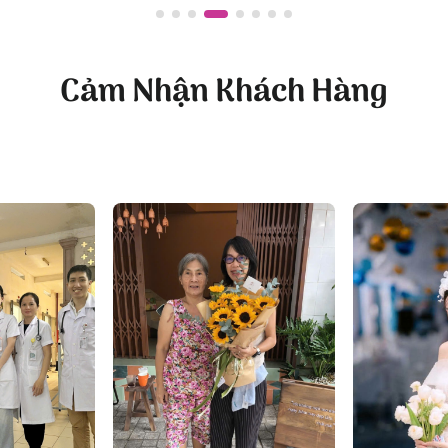
kỹ lưỡng.
oa Thám, P.5, Quận Phú Nhuận, TP.HCM
ánh, P.11, Quận Phú Nhuận, TP.HCM
Cảm Nhận Khách Hàng
com
ht.com/