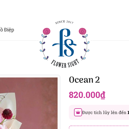
ồ Điệp
Ocean 2
820.000
₫
Được tích lũy lên đến
Đây là số PointSight ước tín