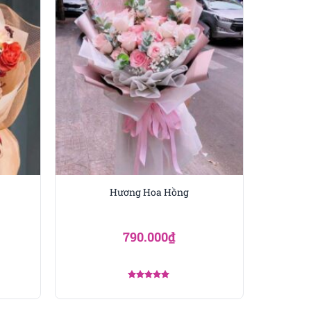
a hơn là phô trương. Đây
ần lời nói nhiều, chỉ cần
ng của mỗi người. Chính sự
hau.
 càng nhìn lâu, càng thấy
ống trong bó.
One Love
P.HCM
ao nhanh, đúng hẹn. Mỗi
490.000
₫
600.000
₫
 đó có nhà thiết kế
Được xếp
, đặc biệt là các mẫu
bó
hạng
5.00
5 sao