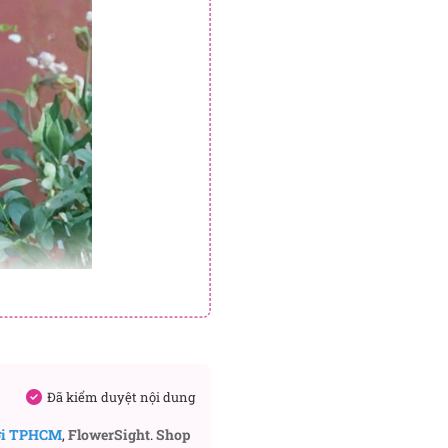
 hoa dày và mềm, tạo cảm
h dáng tròn đặc trưng,
Đã kiểm duyệt nội dung
ơi TPHCM
,
FlowerSight
.
Shop