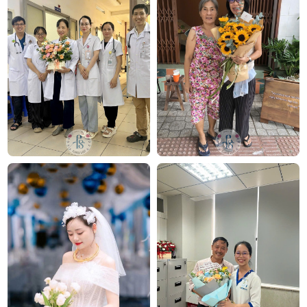
FlowerSight là
shop hoa
chuyên cung cấp
hoa tươi
HCM
và toàn quốc với dịch vụ giao nhanh, đúng
hẹn. Mỗi sản phẩm là một tác phẩm nghệ thuật
được thiết kế bởi đội ngũ chuyên nghiệp, trong đó có
nhà thiết kế Thanh Thủy Florist.
Chúng tôi mang đến đa dạng mẫu hoa:
hoa sinh
nhật
,
hoa khai trương
,
hoa cưới đẹp
, đặc biệt là các
mẫu
bó hoa cưới
được chăm chút kỹ lưỡng.
Văn Phòng: 235A Hoàng Hoa Thám, P.5, Quận Phú
Nhuận, TP.HCM
Địa chỉ: 120B Huỳnh Văn Bánh, P.11, Quận Phú Nhuận,
TP.HCM
Hotline: 093 407 2575
E-mail:
info@flowersight.com
Website:
https://flowersight.com/