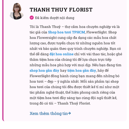
THANH THUY FLORIST
Đã kiểm duyệt nội dung
Tôi là
Thanh Thuỷ
– thợ cắm hoa chuyên nghiệp và là
tác giả của
Shop hoa tươi TPHCM
,
FlowerSight
.
Shop
Khi nào nên tặng Lung Linh?
hoa
Flowersight cung cấp đa dạng các mẫu hoa chất
lượng cao, được tuyển chọn từ những nguồn hoa tốt
Chậu hoa phù hợp cho nhiều dịp ý nghĩa, từ những
nhất và bảo quản theo quy trình chuyên nghiệp. Bạn có
ngày lễ tình nhân đến Tết đoàn viên. Món quà
thể dễ dàng
đặt hoa online
chỉ với vài thao tác, hoặc ghé
mang sắc thái vừa trang nhã vừa ngọt ngào, dễ
thăm
tiệm hoa
của chúng tôi để lựa chọn trực tiếp
những mẫu hoa phù hợp với mọi dịp. Nếu bạn đang tìm
dàng chạm đến trái tim người nhận.
shop hoa gần đây
hay
tiệm hoa gần đây
, hãy để
FlowerSight
đồng hành cùng bạn mang đến những bó
Hoa lan dành tặng người yêu
hoa tươi – đẹp – ý nghĩa nhất. Mỗi sản phẩm tại
shop
Tặng chậu hoa trong ngày 14/2 hay khi muốn tỏ
hoa tươi
của chúng tôi đều được thiết kế tỉ mỉ như một
tác phẩm nghệ thuật, thể hiện phong cách riêng của
tình sẽ là cách bày tỏ tình cảm tinh tế. Sự kết hợp
một
tiệm hoa tươi
đầy sáng tạo cùng đội ngũ thiết kế,
của
lan hồ điệp hồng
cùng lá trái tim thể hiện tình
trong đó có tôi –
Thanh Thuỷ Florist
.
yêu chân thành, nhẹ nhàng nhưng sâu lắng.
Xem thêm thông tin
Chậu hoa trong dịp Tết và khai trương
Không chỉ dành riêng cho tình yêu, đây còn thích