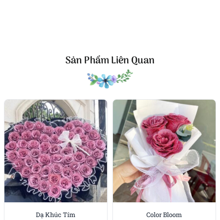
Hoa mừng tốt nghiệp đánh dấu hành trình mới
Ngày tốt nghiệp là cột mốc lớn lao. Một bó hoa mang
tên Lời chúc may mắn sẽ là món quà gói trọn niềm
tin, chúc cho người nhận có một khởi đầu suôn sẻ.
Sản Phẩm Liên Quan
Hoa gửi tặng 8/3 và 20/10 đầy yêu thương
Trong những ngày tôn vinh phụ nữ, bó hoa này
mang sắc hồng dịu dàng sẽ thay cho lời tri ân, bày
tỏ tình cảm trân trọng và mong cầu bình an.
Kết luận
Lời chúc may mắn là sự kết hợp giữa vẻ đẹp tinh tế
và thông điệp yêu thương chan chứa. Dù là sinh
nhật, khai trương, thăng chức, tốt nghiệp hay ngày
dành cho phái đẹp, bó hoa này đều mang lại niềm
hạnh phúc. Mỗi cánh hoa hồng là một lời nhắn nhủ
dịu dàng, giúp khoảnh khắc thêm đáng nhớ và ý
Dạ Khúc Tím
Color Bloom