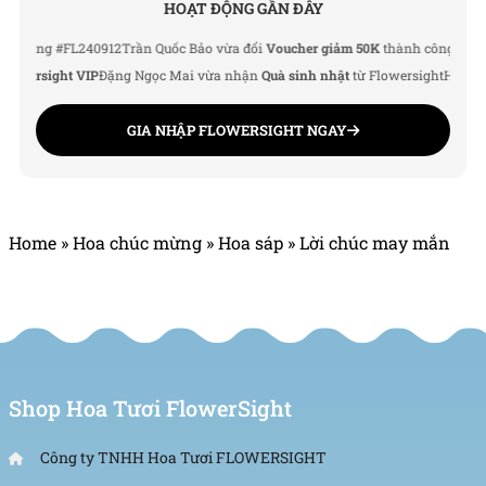
HOẠT ĐỘNG GẦN ĐÂY
ng #FL240912
Trần Quốc Bảo vừa đổi
Voucher giảm 50K
thành công
Lê Thu Hà 
ersight VIP
Đặng Ngọc Mai vừa nhận
Quà sinh nhật
từ Flowersight
Hoàng Đức
GIA NHẬP FLOWERSIGHT NGAY
Home
»
Hoa chúc mừng
»
Hoa sáp
»
Lời chúc may mắn
Shop Hoa Tươi FlowerSight
Công ty TNHH Hoa Tươi FLOWERSIGHT