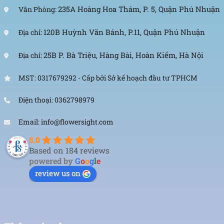
235A Hoàng Hoa Thám, P. 5, Quận Phú Nhuận
Văn Phòng:
120B Huỳnh Văn Bánh, P.11, Quận Phú Nhuận
Địa chỉ:
25B P. Bà Triệu, Hàng Bài, Hoàn Kiếm, Hà Nội
Địa chỉ:
MST: 0317679292 - Cấp bởi Sở kế hoạch đầu tư TPHCM
Điện thoại: 0362798979
Email: info@flowersight.com
5.0
Based on 184 reviews
powered by
G
o
o
g
l
e
review us on