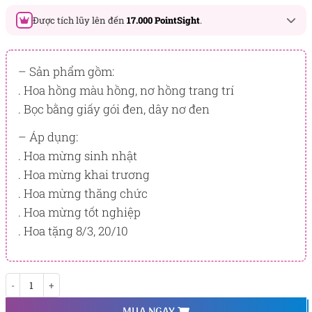
Được tích lũy lên đến
17.000 PointSight
.
Đây là số PointSight ước tính bạn sẽ được tích lũy khi mua
sản phẩm hôm nay, tương ứng với quyền lợi hạng
– Sản phẩm gồm:
BẠCH KIM
. Hoa hồng màu hồng, nơ hồng trang trí
. Bọc bằng giấy gói đen, dây nơ đen
PointSight có giá trị dùng để trừ trực tiếp vào đơn hàng hoặc
đổi quà tặng ưu đãi tại Flowersight.
– Áp dụng:
Đăng nhập
hoặc
Đăng ký
ngay để kiểm tra mức tích lũy
. Hoa mừng sinh nhật
chính xác nhất dành cho bạn.
. Hoa mừng khai trương
. Hoa mừng thăng chức
. Hoa mừng tốt nghiệp
. Hoa tặng 8/3, 20/10
Lời chúc may mắn số lượng