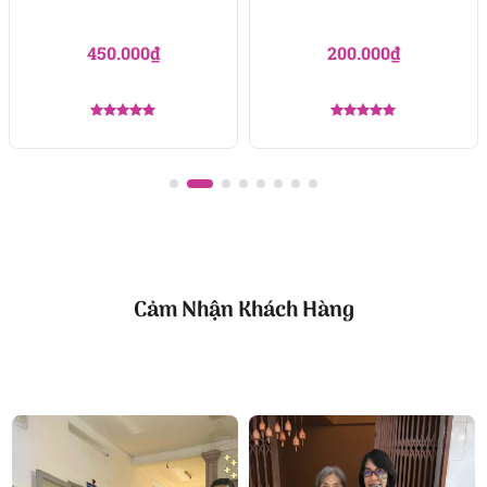
nghĩa.
450.000
₫
200.000
₫
Được xếp
Được xếp
hạng
5.00
hạng
5.00
5 sao
5 sao
Công ty TNHH Hoa Tươi FLOWERSIGHT –
Shop hoa
tươi TP.HCM
FlowerSight là
shop hoa
chuyên cung cấp
hoa tươi
HCM
và toàn quốc với dịch vụ giao nhanh, đúng
Cảm Nhận Khách Hàng
hẹn. Mỗi sản phẩm là một tác phẩm nghệ thuật
được thiết kế bởi đội ngũ chuyên nghiệp, trong đó có
nhà thiết kế Thanh Thủy Florist.
Chúng tôi mang đến đa dạng mẫu hoa:
hoa sinh
nhật
,
hoa khai trương
,
hoa cưới đẹp
, đặc biệt là các
mẫu
bó hoa cưới
được chăm chút kỹ lưỡng.