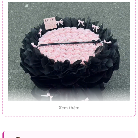
Xem thêm
Khi nào nên gửi trao lời chúc may mắn?
Một
bó hoa
mang theo tình cảm ấm áp như bó hồng