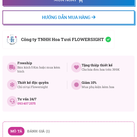
MUA NGAY
HƯỚNG DẪN MUA HÀNG
Công ty TNHH Hoa Tươi FLOWERSIGHT
Freeship
Tặng thiệp thiết kế
Bán kính 5 Km hoặc mua kèm
Cho hóa đơn hoa trên 399K
bình
Thiết kế độc quyền
Giảm 10%
Chỉ có tại Flowersight
Mua phụ kiện kèm hoa
Tư vấn 24/7
093 407 2575
MÔ TẢ
ĐÁNH GIÁ (1)