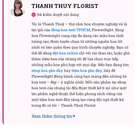
THANH THUY FLORIST
sáp sẽ trở thành sự đồng hành đáng quý trong
những dịp trọng đại.
Đã kiểm duyệt nội dung
Tôi là
Thanh Thuỷ
– thợ cắm hoa chuyên nghiệp và là
Hoa mừng sinh nhật trọn vẹn niềm vui
tác giả của
Shop hoa tươi TPHCM
,
FlowerSight
.
Shop
hoa
Flowersight cung cấp đa dạng các mẫu hoa chất
Trong ngày sinh nhật, bó hoa này giống như món
lượng cao, được tuyển chọn từ những nguồn hoa tốt
quà tinh thần, thay cho lời cầu chúc hạnh phúc và
nhất và bảo quản theo quy trình chuyên nghiệp. Bạn có
an yên, để người nhận thêm phần rạng rỡ.
thể dễ dàng
đặt hoa online
chỉ với vài thao tác, hoặc ghé
thăm
tiệm hoa
của chúng tôi để lựa chọn trực tiếp
Hoa mừng khai trương khởi đầu thuận lợi
những mẫu hoa phù hợp với mọi dịp. Nếu bạn đang tìm
shop hoa gần đây
hay
tiệm hoa gần đây
, hãy để
Khai trương là khởi đầu đầy hy vọng. Một bó hoa
FlowerSight
đồng hành cùng bạn mang đến những bó
đẹp sẽ mang đến năng lượng tích cực, như một lời
hoa tươi – đẹp – ý nghĩa nhất. Mỗi sản phẩm tại
shop
hoa tươi
của chúng tôi đều được thiết kế tỉ mỉ như một
cầu chúc cho sự thăng hoa và phát triển bền lâu.
tác phẩm nghệ thuật, thể hiện phong cách riêng của
một
tiệm hoa tươi
đầy sáng tạo cùng đội ngũ thiết kế,
Hoa mừng thăng chức khẳng định thành công
trong đó có tôi –
Thanh Thuỷ Florist
.
Khi ai đó đạt được bước tiến mới trong sự nghiệp,
Xem thêm thông tin
đây chính là sự chúc mừng tinh tế. Nó thể hiện niềm
tự hào, đồng thời khích lệ cho chặng đường phía
trước.