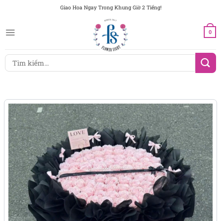
Chuyển
Giao Hoa Ngay Trong Khung Giờ 2 Tiếng!
đến
nội
0
dung
Tìm
kiếm: