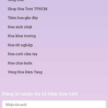
Shop Hoa Tươi TPHCM
Tiệm hoa gần đây
Hoa sinh nhật
Hoa khai trương
Hoa tốt nghiệp
Hoa cưới cầm tay
Hoa chia buồn
Vòng Hoa Đám Tang
Nhận
tin
Đăng kí nhận tin từ tiệm hoa tươi
mới