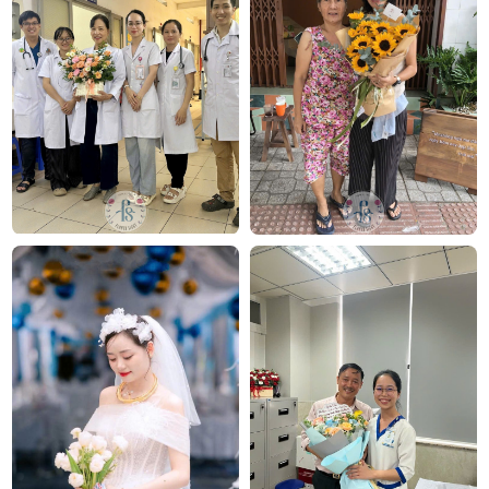
Văn Phòng: 235A Hoàng Hoa Thám, P.5, Quận Phú
Nhuận, TP.HCM
Địa chỉ: 120B Huỳnh Văn Bánh, P.11, Quận Phú Nhuận,
TP.HCM
Hotline: 093 407 2575
E-mail: info@flowersight.com
Website:
https://flowersight.com/
Đánh giá product này