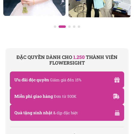
ĐẶC QUYỀN DÀNH CHO
1.250
THÀNH VIÊN
FLOWERSIGHT
Ưu đãi độc quyền
Giảm giá đến 15%
Miễn phí giao hàng
Đơn từ 500K
Quà tặng sinh nhật
& dịp đặc biệt