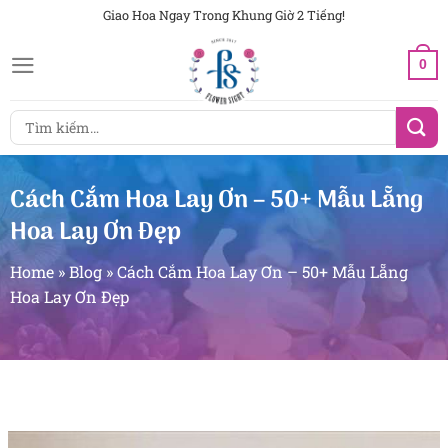
Chuyển
Giao Hoa Ngay Trong Khung Giờ 2 Tiếng!
đến
0
nội
dung
Tìm
kiếm:
Cách Cắm Hoa Lay Ơn – 50+ Mẫu Lẵng
Hoa Lay Ơn Đẹp
Home
»
Blog
»
Cách Cắm Hoa Lay Ơn – 50+ Mẫu Lẵng
Hoa Lay Ơn Đẹp