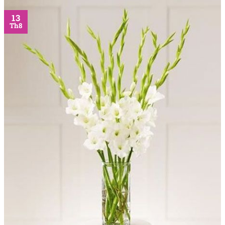
13
Th8