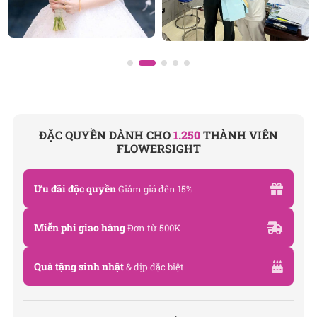
ĐẶC QUYỀN DÀNH CHO
1.250
THÀNH VIÊN
FLOWERSIGHT
Ưu đãi độc quyền
Giảm giá đến 15%
Miễn phí giao hàng
Đơn từ 500K
Quà tặng sinh nhật
& dịp đặc biệt