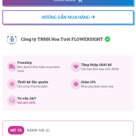
MUA NGAY
HƯỚNG DẪN MUA HÀNG
Công ty TNHH Hoa Tươi FLOWERSIGHT
Freeship
Tặng thiệp thiết kế
Bán kính 5 Km hoặc mua kèm
Cho hóa đơn hoa trên 399K
bình
Thiết kế độc quyền
Giảm 10%
Chỉ có tại Flowersight
Mua phụ kiện kèm hoa
Tư vấn 24/7
093 407 2575
MÔ TẢ
ĐÁNH GIÁ (1)