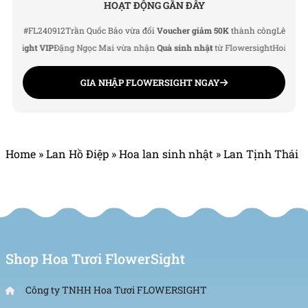
HOẠT ĐỘNG GẦN ĐÂY
 #FL240912
Trần Quốc Bảo vừa đổi
Voucher giảm 50K
thành công
Lê Thu Hà vừ
sight VIP
Đặng Ngọc Mai vừa nhận
Quà sinh nhật
từ Flowersight
Hoàng Đức N
GIA NHẬP FLOWERSIGHT NGAY
Home
»
Lan Hồ Điệp
»
Hoa lan sinh nhật
»
Lan Tịnh Thái
Shop Hoa Tươi FlowerSight
Công ty TNHH Hoa Tươi FLOWERSIGHT