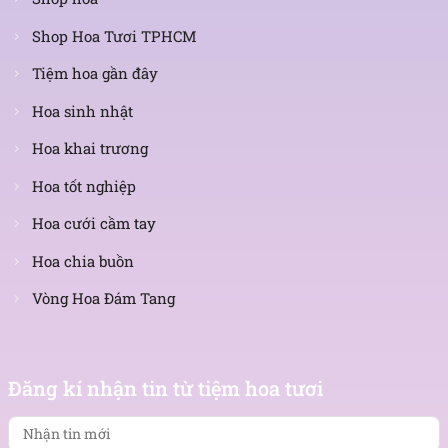
Shop Hoa Tươi TPHCM
Tiệm hoa gần đây
Hoa sinh nhật
Hoa khai trương
Hoa tốt nghiệp
Hoa cưới cầm tay
Hoa chia buồn
Vòng Hoa Đám Tang
Nhận
tin
Đăng kí nhận tin từ tiệm hoa tươi
mới