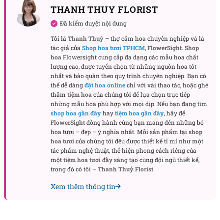
THANH THUY FLORIST
Đã kiểm duyệt nội dung
Tôi là
Thanh Thuỷ
– thợ cắm hoa chuyên nghiệp và là
Mỗi nhánh hoa như gửi gắm lời nhắn nhủ về niềm
tác giả của
Shop hoa tươi TPHCM
,
FlowerSight
.
Shop
vui, sự quan tâm và hạnh phúc lâu dài. Chậu hoa
hoa
Flowersight cung cấp đa dạng các mẫu hoa chất
lượng cao, được tuyển chọn từ những nguồn hoa tốt
không chỉ đẹp về hình thức mà còn mang giá trị
nhất và bảo quản theo quy trình chuyên nghiệp. Bạn có
tinh thần sâu sắc, khiến người nhận cảm thấy được
thể dễ dàng
đặt hoa online
chỉ với vài thao tác, hoặc ghé
trân trọng và yêu thương.
thăm
tiệm hoa
của chúng tôi để lựa chọn trực tiếp
những mẫu hoa phù hợp với mọi dịp. Nếu bạn đang tìm
Khi nào nên tặng chậu hoa lan này?
shop hoa gần đây
hay
tiệm hoa gần đây
, hãy để
FlowerSight
đồng hành cùng bạn mang đến những bó
Chọn dịp tặng phù hợp sẽ giúp chậu hoa phát huy
hoa tươi – đẹp – ý nghĩa nhất. Mỗi sản phẩm tại
shop
trọn vẹn ý nghĩa. Chậu hoa là món quà lý tưởng
hoa tươi
của chúng tôi đều được thiết kế tỉ mỉ như một
tác phẩm nghệ thuật, thể hiện phong cách riêng của
trong nhiều hoàn cảnh, vừa trang trí vừa gửi gắm
một
tiệm hoa tươi
đầy sáng tạo cùng đội ngũ thiết kế,
thông điệp yêu thương và sự quan tâm.
trong đó có tôi –
Thanh Thuỷ Florist
.
Xem thêm thông tin
Chậu hoa là món quà ý nghĩa trong dịp sinh nhật
Trong dịp sinh nhật, chậu lan tượng trưng cho niềm
vui, hạnh phúc và sự quan tâm chân thành. Chậu