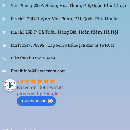
235A Hoàng Hoa Thám, P. 5, Quận Phú Nhuận
Văn Phòng:
120B Huỳnh Văn Bánh, P.11, Quận Phú Nhuận
Địa chỉ:
25B P. Bà Triệu, Hàng Bài, Hoàn Kiếm, Hà Nội
Địa chỉ:
MST: 0317679292 - Cấp bởi Sở kế hoạch đầu tư TPHCM
Điện thoại: 0362798979
Email: info@flowersight.com
5.0
Based on 184 reviews
powered by
G
o
o
g
l
e
review us on