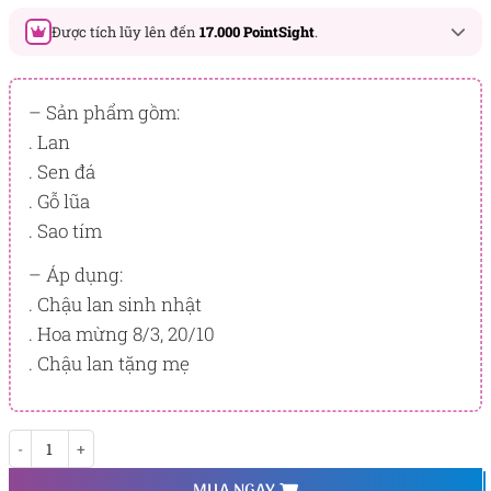
Được tích lũy lên đến
17.000 PointSight
.
Đây là số PointSight ước tính bạn sẽ được tích lũy khi mua
sản phẩm hôm nay, tương ứng với quyền lợi hạng
– Sản phẩm gồm:
BẠCH KIM
. Lan
. Sen đá
PointSight có giá trị dùng để trừ trực tiếp vào đơn hàng hoặc
đổi quà tặng ưu đãi tại Flowersight.
. Gỗ lũa
. Sao tím
Đăng nhập
hoặc
Đăng ký
ngay để kiểm tra mức tích lũy
chính xác nhất dành cho bạn.
– Áp dụng:
. Chậu lan sinh nhật
. Hoa mừng 8/3, 20/10
. Chậu lan tặng mẹ
Lan Tịnh Thái số lượng