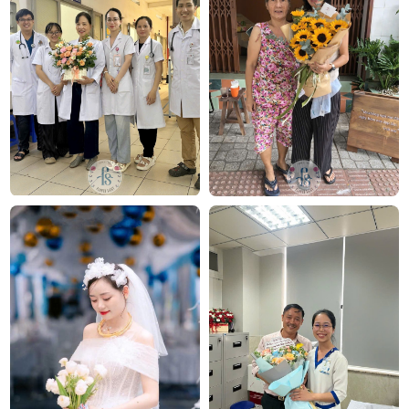
Chúng tôi mang đến đa dạng mẫu hoa:
hoa sinh
nhật
,
hoa khai trương
,
hoa cưới đẹp
, đặc biệt là các
mẫu
bó hoa cưới
được chăm chút kỹ lưỡng.
Văn Phòng: 235A Hoàng Hoa Thám, P.5, Quận Phú
Nhuận, TP.HCM
Địa chỉ: 120B Huỳnh Văn Bánh, P.11, Quận Phú Nhuận,
TP.HCM
Hotline: 093 407 2575
E-mail:
info@flowersight.com
Website:
https://flowersight.com/
Đánh giá product này