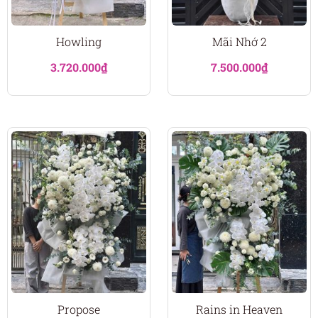
Howling
Mãi Nhớ 2
3.720.000
₫
7.500.000
₫
Propose
Rains in Heaven