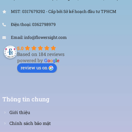
MST: 0317679292 - Cấp bởi Sở kế hoạch đầu tư TPHCM
Điện thoại: 0362798979
Email: info@flowersight.com
5.0
Based on 184 reviews
powered by
G
o
o
g
l
e
review us on
Thông tin chung
Giới thiệu
Chính sách bảo mật