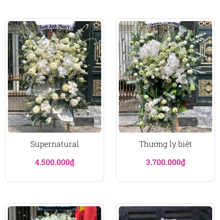
Supernatural
Thương ly biệt
4.500.000
₫
3.700.000
₫