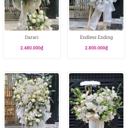
Darari
Endless Ending
2.480.000
₫
2.800.000
₫