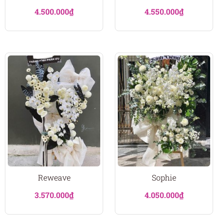
4.500.000
₫
4.550.000
₫
Reweave
Sophie
3.570.000
₫
4.050.000
₫