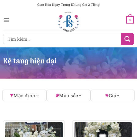
Chuyển
Giao Hoa Ngay Trong Khung Giờ 2 Tiếng!
đến
nội
0
dung
Tìm
kiếm:
Kệ tang hiện đại
Mặc định
Màu sắc
Giá