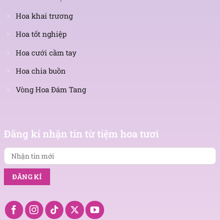
Hoa khai trương
Hoa tốt nghiệp
Hoa cưới cầm tay
Hoa chia buồn
Vòng Hoa Đám Tang
Nhận
tin
Đăng kí nhận tin từ tiệm hoa tươi
mới