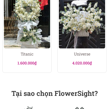
Titanic
Universe
1.600.000
₫
4.020.000
₫
Tại sao chọn FlowerSight?