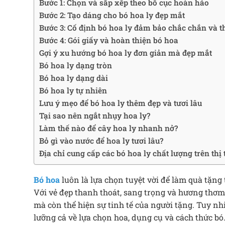
Bước 1: Chọn và sắp xếp theo bố cục hoàn hảo
Bước 2: Tạo dáng cho bó hoa ly đẹp mắt
Bước 3: Cố định bó hoa ly đảm bảo chắc chắn và 
Bước 4: Gói giấy và hoàn thiện bó hoa
Gợi ý xu hướng bó hoa ly đơn giản mà đẹp mắt
Bó hoa ly dạng tròn
Bó hoa ly dạng dài
Bó hoa ly tự nhiên
Lưu ý mẹo để bó hoa ly thêm đẹp và tươi lâu
Tại sao nên ngắt nhụy hoa ly?
Làm thế nào để cây hoa ly nhanh nở?
Bỏ gì vào nước để hoa ly tươi lâu?
Địa chỉ cung cấp các bó hoa ly chất lượng trên thị
Bó hoa
luôn là lựa chọn tuyệt vời để làm quà tặng 
Với vẻ đẹp thanh thoát, sang trọng và hương thơm
mà còn thể hiện sự tinh tế của người tặng. Tuy nh
lưỡng cả về lựa chọn hoa, dụng cụ và cách thức b