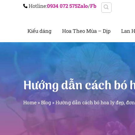
Chuyển
Hotline:
0934 072 575
Zalo
/
Fb
đến
nội
Kiểu dáng
Hoa Theo Mùa – Dịp
Lan H
dung
Hướng dẫn cách bó ho
Home
»
Blog
»
Hướng dẫn cách bó hoa ly đẹp, đơn