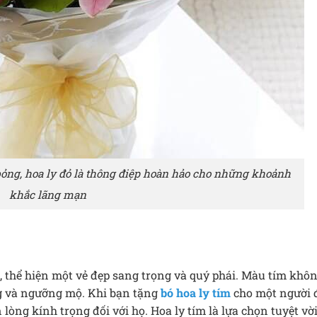
ỏng, hoa ly đỏ là thông điệp hoàn hảo cho những khoảnh
khắc lãng mạn
 thể hiện một vẻ đẹp sang trọng và quý phái. Màu tím khôn
ng và ngưỡng mộ. Khi bạn tặng
bó hoa ly tím
cho một người đ
lòng kính trọng đối với họ. Hoa ly tím là lựa chọn tuyệt vờ