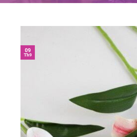
09
Th9