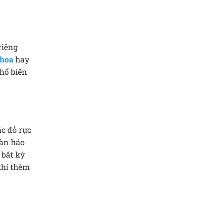
riêng
 hoa
hay
phổ biến
ắc đỏ rực
oàn hảo
 bất kỳ
khí thêm