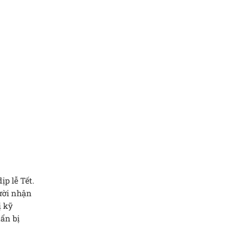
ịp lễ Tết.
gười nhận
ị kỹ
ẩn bị