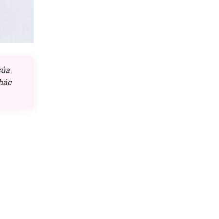
của
hác