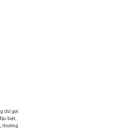
g chỉ gợi
ặc biệt,
i, thường