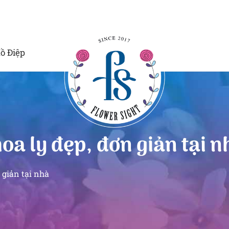
ồ Điệp
a ly đẹp, đơn giản tại n
 giản tại nhà