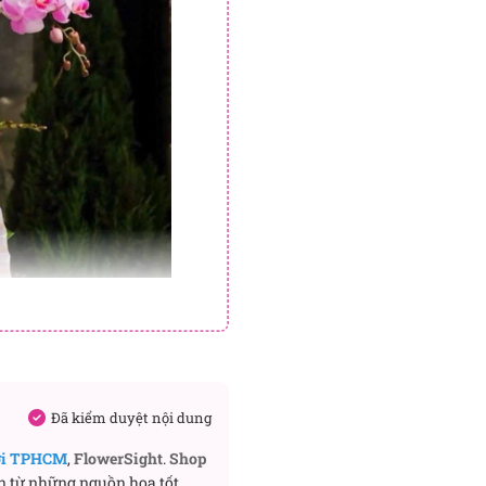
Đã kiểm duyệt nội dung
ơi TPHCM
,
FlowerSight
.
Shop
n từ những nguồn hoa tốt