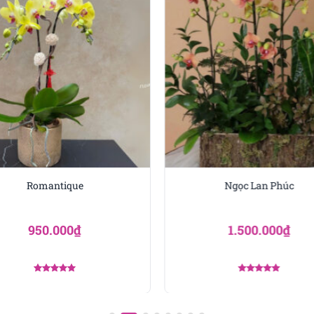
ạt thành tích nổi bật, đây là món quà ý nghĩa để ghi nhận
 vải tạo bố cục sang trọng, giúp món quà vừa trang trí vừa 
cơ hội mới.
g dự án – tinh thần gắn kết
hành dự án quan trọng, Hưng Thịnh là lựa chọn hoàn hảo
n gắn kết, đồng thời làm không gian làm việc thêm sinh độn
ấn sâu sắc, thể hiện sự quan tâm và lòng biết ơn.
Romantique
Ngọc Lan Phúc
nh tế, kết hợp lan hồ điệp, vải, quạt và lá phụ, mang sắc m
 tưởng để tặng sếp dịp Tết, sinh nhật, thăng chức hoặc khi
950.000
₫
1.500.000
₫
Được xếp
Được xếp
hạng
5.00
hạng
5.00
5 sao
5 sao