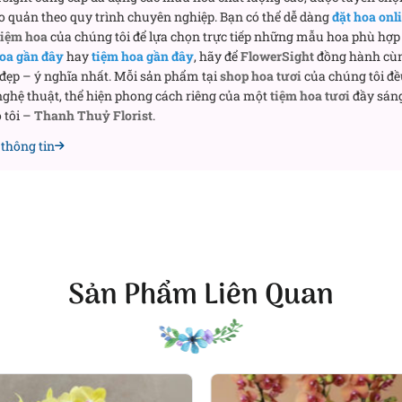
o quản theo quy trình chuyên nghiệp. Bạn có thể dễ dàng
đặt hoa onl
tiệm hoa
của chúng tôi để lựa chọn trực tiếp những mẫu hoa phù hợp 
h hợp nhất cho những dịp nào?
oa gần đây
hay
tiệm hoa gần đây
, hãy để
FlowerSight
đồng hành cù
 đẹp – ý nghĩa nhất. Mỗi sản phẩm tại
shop hoa tươi
của chúng tôi đề
 phù hợp cho nhiều dịp quan trọng, vừa gửi gắm thông điệp
ghệ thuật, thể hiện phong cách riêng của một
tiệm hoa tươi
đầy sáng
ng gian. Dưới đây là một số dịp nổi bật mà bạn có thể trao
 tôi –
Thanh Thuỷ Florist
.
thông tin
khởi đầu thuận lợi
p một năm mới thịnh vượng, Hưng Thịnh là món quà hoàn hả
 mang đến vẻ sang trọng, đồng thời biểu tượng cho sự may m
 – lời chúc ý nghĩa
Sản Phẩm Liên Quan
 chậu hoa thể hiện sự trân trọng và quý mến. Chậu hoa tinh
 thành công, hạnh phúc và may mắn. Người nhận vừa cảm t
hêm sinh động và thanh lịch.
c – biểu tượng thành công