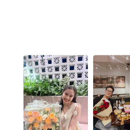
Công ty TNHH Hoa Tươi
FlowerSight là
shop hoa
c
sản phẩm là một tác phẩm
Thanh Thủy Florist.
Chúng tôi mang đến đa d
hoa cưới
được chăm chút 
Văn Phòng: 235A Hoàng H
Địa chỉ: 120B Huỳnh Văn B
Hotline: 093 407 2575
E-mail:
info@flowersight.
Website:
https://flowersig