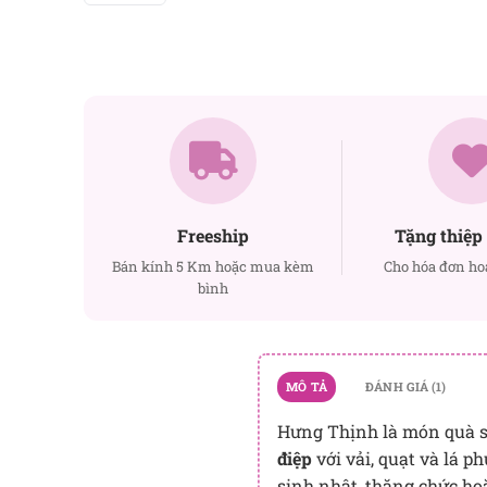
Freeship
Tặng thiệp 
Bán kính 5 Km hoặc mua kèm
Cho hóa đơn ho
bình
MÔ TẢ
ĐÁNH GIÁ (1)
Hưng Thịnh là món quà s
điệp
với vải, quạt và lá p
sinh nhật, thăng chức h