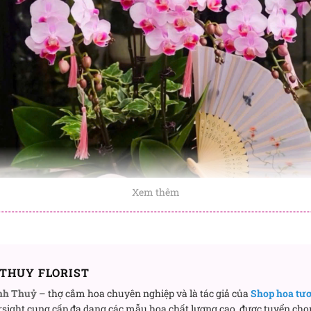
Xem thêm
THUY FLORIST
nh Thuỷ
– thợ cắm hoa chuyên nghiệp và là tác giả của
Shop hoa tư
sight cung cấp đa dạng các mẫu hoa chất lượng cao, được tuyển chọ