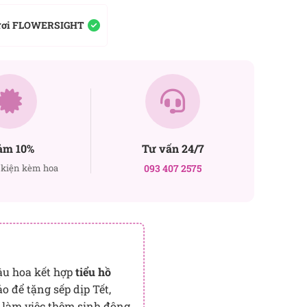
ươi FLOWERSIGHT
ảm 10%
Tư vấn 24/7
kiện kèm hoa
093 407 2575
ậu hoa kết hợp
tiểu hồ
o để tặng sếp dịp Tết,
 làm việc thêm sinh động