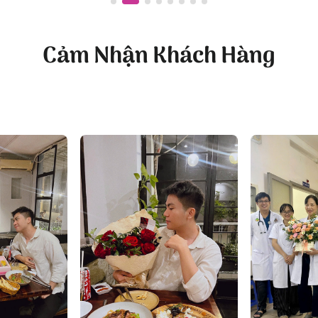
 FLOWERSIGHT –
Shop hoa tươi TP.HCM
huyên cung cấp
hoa tươi HCM
và toàn quốc với dịch vụ gi
Cảm Nhận Khách Hàng
 nghệ thuật được thiết kế bởi đội ngũ chuyên nghiệp, trong
ạng mẫu hoa:
hoa sinh nhật
,
hoa khai trương
,
hoa cưới đẹp
kỹ lưỡng.
oa Thám, P.5, Quận Phú Nhuận, TP.HCM
ánh, P.11, Quận Phú Nhuận, TP.HCM
com
ht.com/