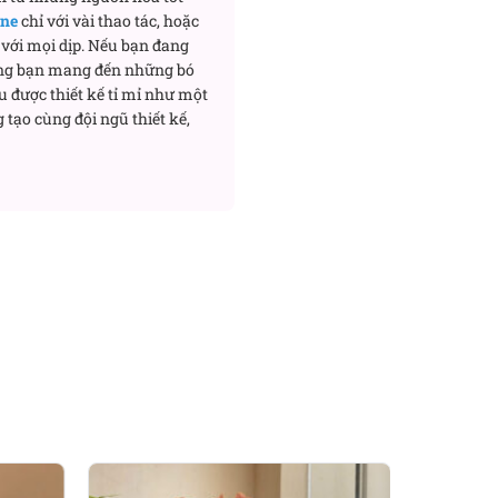
ine
chỉ với vài thao tác, hoặc
với mọi dịp. Nếu bạn đang
ng bạn mang đến những bó
u được thiết kế tỉ mỉ như một
 thành công, vừa mang lại
 tạo cùng đội ngũ thiết kế,
 tặng món quà này.
o. Sắc hoa tươi sáng kết
ắn, thành công và tài lộc
 tế kết hợp lan và lá phụ
hấy được quan tâm, vừa