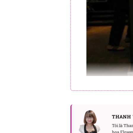
THANH 
Tôi là
Tha
hoa
Flower