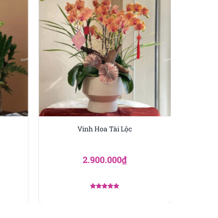
 thành công. Sự kết hợp
gửi gắm lời chúc thăng
. Chậu hoa mang thông
g. Sắc hoa tươi sáng và bố
Vinh Hoa Tài Lộc
àu hài hòa và ý nghĩa sang
 hoàn thành dự án quan
2.900.000
₫
Được xếp
hạng
5.00
5 sao