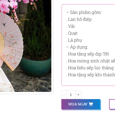
Đây là số PointSight ước tín
tương ứng với quyền lợi hạn
– Sản phẩm gồm:
. Lan hồ điệp
PointSight có giá trị dùng để 
Flowersight.
. Vải
. Quạt
Đăng nhập
hoặc
Đăng ký
nga
. Lá phụ
bạn.
– Áp dụng:
. Hoa tặng sếp dịp Tết
. Hoa mừng sinh nhật s
. Hoa biếu sếp lúc thăng
. Hoa tặng sếp khi thàn
Hưng Thịnh 2 số lượng
MUA NGAY