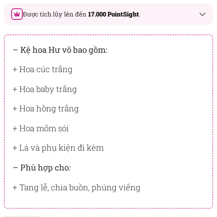
Được tích lũy lên đến
17.000 PointSight
.
Đây là số PointSight ước tính bạn sẽ được tích lũy khi mua
sản phẩm hôm nay, tương ứng với quyền lợi hạng
– Kệ hoa Hư vô bao gồm:
BẠCH KIM
+ Hoa cúc trắng
PointSight có giá trị dùng để trừ trực tiếp vào đơn hàng hoặc
đổi quà tặng ưu đãi tại Flowersight.
+ Hoa baby trắng
Đăng nhập
hoặc
Đăng ký
ngay để kiểm tra mức tích lũy
+ Hoa hồng trắng
chính xác nhất dành cho bạn.
+ Hoa mõm sói
+ Lá và phụ kiện đi kèm
– Phù hợp cho:
+ Tang lễ, chia buồn, phúng viếng