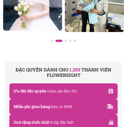
được thiết kế bởi đội ngũ chuyên nghiệp, trong đó có
nhà thiết kế Thanh Thủy Florist.
Chúng tôi tự hào mang đến bộ sưu tập hoa tươi
phong phú cho mọi dịp: từ
hoa sinh nhật
,
hoa khai
trương
,
hoa chia buồn
,
vòng hoa đám tang
, đặc biệt
là các mẫu hoa
lan hồ điệp
được chăm chút kỹ
lưỡng.
SHOP HOA
TƯƠI FLOWERSIGHT
ĐẶC QUYỀN DÀNH CHO
1.250
THÀNH VIÊN
FLOWERSIGHT
Văn phòng: 235A Hoàng Hoa Thám, P. 5, Quận Phú
Nhuận, TP.HCM
Ưu đãi độc quyền
Giảm giá đến 15%
Địa chỉ: 120B Huỳnh Văn Bánh, P.11, Quận Phú
Nhuận, TP.HCM
Miễn phí giao hàng
Đơn từ 500K
Hotline: 093 407 2575
Quà tặng sinh nhật
& dịp đặc biệt