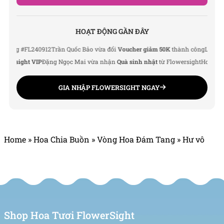
Email: info@flowersight.com
Website: https://flowersight.com/
HOẠT ĐỘNG GẦN ĐÂY
g #FL240912
Trần Quốc Bảo vừa đổi
Voucher giảm 50K
thành công
Lê Thu Hà v
Đánh giá product này
rsight VIP
Đặng Ngọc Mai vừa nhận
Quà sinh nhật
từ Flowersight
Hoàng Đức 
GIA NHẬP FLOWERSIGHT NGAY
Home
»
Hoa Chia Buồn
»
Vòng Hoa Đám Tang
»
Hư vô
Shop Hoa Tươi FlowerSight