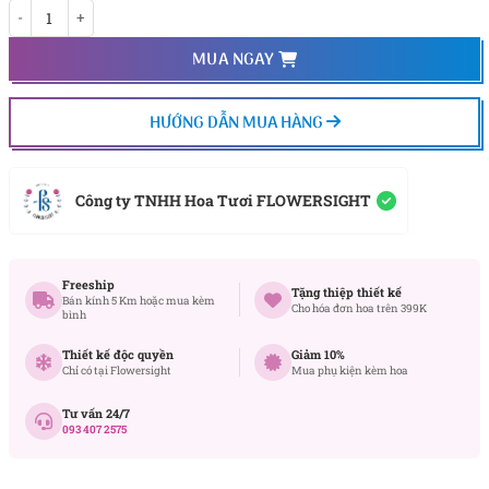
Hư vô số lượng
MUA NGAY
HƯỚNG DẪN MUA HÀNG
Công ty TNHH Hoa Tươi FLOWERSIGHT
Freeship
Tặng thiệp thiết kế
Bán kính 5 Km hoặc mua kèm
Cho hóa đơn hoa trên 399K
bình
Thiết kế độc quyền
Giảm 10%
Chỉ có tại Flowersight
Mua phụ kiện kèm hoa
Tư vấn 24/7
093 407 2575