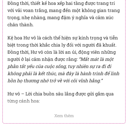
Đồng thời, thiết kế hoa xếp hai tầng được trang trí
với vải voan trắng, mang đến một không gian trang
trọng, nhẹ nhàng, mang đậm ý nghĩa và cảm xúc
chân thành.
Kệ hoa Hư vô là cách thể hiện sự kính trọng và tiễn
biệt trong thời khắc chia ly đối với người đã khuất.
Đồng thời, Hư vô còn là lời an ủi, động viên những
người ở lại cảm nhận được rằng:
“Mất mát là một
phần tất yếu của cuộc sống, tuy nhiên sự ra đi đi
không phải là kết thúc, mà đây là hành trình để linh
hồn họ thương nhớ trở về với cõi vĩnh hằng.”
Hư vô – Lời chia buồn sâu lắng được gửi gắm qua
từng cánh hoa:
Hoa cúc trắng:
Với sắc trắng thuần khiết, hoa cúc trắng
Xem thêm
giúp tạo nên một không gian yên bình, trang nghiêm, phù
hợp để tưởng nhớ và tiễn biệt người đã khuất. Hư vô với sự