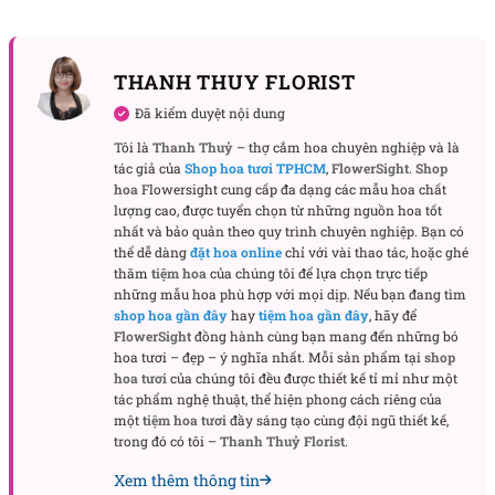
hiện diện của hoa cúc trắng cũng là lời nguyện cầu để
người đã khuất ra đi bình an, thanh thản và xoa dịu nỗi
buồn của người ở lại.
THANH THUY FLORIST
Hoa hồng trắng:
Lòng chân thành kính trọng và cảm kích
Đã kiểm duyệt nội dung
sâu sắc đối với cuộc đời đẹp đẽ của người đã khuất.
Tôi là
Thanh Thuỷ
– thợ cắm hoa chuyên nghiệp và là
Hoa baby trắng:
Hiện diện như một lời tiễn biệt cuối cùng
tác giả của
Shop hoa tươi TPHCM
,
FlowerSight
.
Shop
nhẹ nhàng, với sự biết ơn, kính trọng và yêu thương dành
hoa
Flowersight cung cấp đa dạng các mẫu hoa chất
cho người đã khuất.
lượng cao, được tuyển chọn từ những nguồn hoa tốt
nhất và bảo quản theo quy trình chuyên nghiệp. Bạn có
thể dễ dàng
đặt hoa online
chỉ với vài thao tác, hoặc ghé
thăm
tiệm hoa
của chúng tôi để lựa chọn trực tiếp
những mẫu hoa phù hợp với mọi dịp. Nếu bạn đang tìm
shop hoa gần đây
hay
tiệm hoa gần đây
, hãy để
FlowerSight
đồng hành cùng bạn mang đến những bó
hoa tươi – đẹp – ý nghĩa nhất. Mỗi sản phẩm tại
shop
hoa tươi
của chúng tôi đều được thiết kế tỉ mỉ như một
tác phẩm nghệ thuật, thể hiện phong cách riêng của
một
tiệm hoa tươi
đầy sáng tạo cùng đội ngũ thiết kế,
trong đó có tôi –
Thanh Thuỷ Florist
.
Xem thêm thông tin