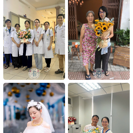
Hoa chia buồn Miền ký ức
Công ty TNHH Hoa Tươi FLOWERSIGHT –
Shop
hoa tươi
TP.HCM
FlowerSight là shop hoa chuyên cung cấp
hoa tươi
Sài Gòn
và toàn quốc với dịch vụ giao nhanh, đúng
hẹn. Mỗi sản phẩm là một tác phẩm nghệ thuật