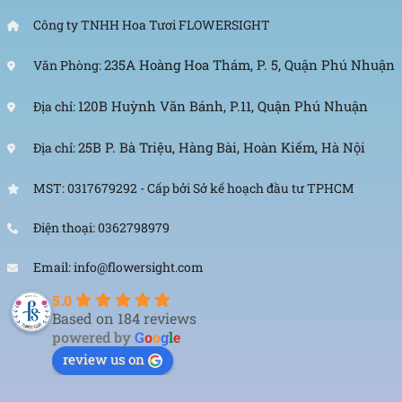
Công ty TNHH Hoa Tươi FLOWERSIGHT
235A Hoàng Hoa Thám, P. 5, Quận Phú Nhuận
Văn Phòng:
120B Huỳnh Văn Bánh, P.11, Quận Phú Nhuận
Địa chỉ:
25B P. Bà Triệu, Hàng Bài, Hoàn Kiếm, Hà Nội
Địa chỉ:
MST: 0317679292 - Cấp bởi Sở kế hoạch đầu tư TPHCM
Điện thoại: 0362798979
Email: info@flowersight.com
5.0
Based on 184 reviews
powered by
G
o
o
g
l
e
review us on