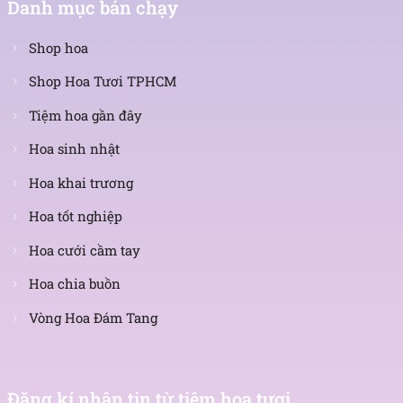
Danh mục bán chạy
Shop hoa
Shop Hoa Tươi TPHCM
Tiệm hoa gần đây
Hoa sinh nhật
Hoa khai trương
Hoa tốt nghiệp
Hoa cưới cầm tay
Hoa chia buồn
Vòng Hoa Đám Tang
Nhận
tin
Đăng kí nhận tin từ tiệm hoa tươi