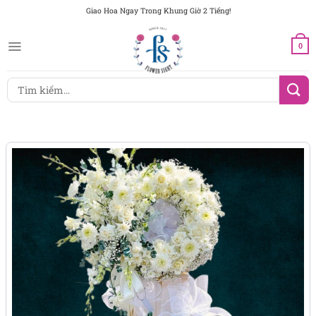
Chuyển
Giao Hoa Ngay Trong Khung Giờ 2 Tiếng!
đến
nội
0
dung
Tìm
kiếm: