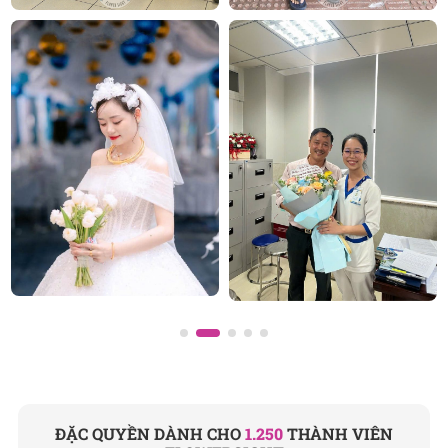
Sài Gòn
và toàn quốc với dịch vụ giao nhanh, đúng
hẹn. Mỗi sản phẩm là một tác phẩm nghệ thuật
được thiết kế bởi đội ngũ chuyên nghiệp, trong đó có
nhà thiết kế Thanh Thủy Florist.
Chúng tôi tự hào mang đến bộ sưu tập hoa tươi
phong phú cho mọi dịp: từ
hoa sinh nhật
,
hoa khai
trương
,
hoa chia buồn
,
vòng hoa đám tang
, đặc biệt
là các mẫu hoa
lan hồ điệp
được chăm chút kỹ
lưỡng.
SHOP HOA
TƯƠI FLOWERSIGHT
Văn phòng: 235A Hoàng Hoa Thám, P. 5, Quận Phú
Nhuận, TP.HCM
Địa chỉ: 120B Huỳnh Văn Bánh, P.11, Quận Phú
Nhuận, TP.HCM
ĐẶC QUYỀN DÀNH CHO
1.250
THÀNH VIÊN