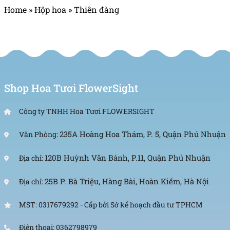
Home
»
Hộp hoa
»
Thiên đàng
Shop Hoa Tươi FlowerSight
Công ty TNHH Hoa Tươi FLOWERSIGHT
235A Hoàng Hoa Thám, P. 5, Quận Phú Nhuận
Văn Phòng:
120B Huỳnh Văn Bánh, P.11, Quận Phú Nhuận
Địa chỉ:
25B P. Bà Triệu, Hàng Bài, Hoàn Kiếm, Hà Nội
Địa chỉ:
MST: 0317679292 - Cấp bởi Sở kế hoạch đầu tư TPHCM
Điện thoại: 0362798979