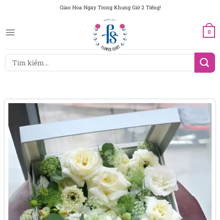
Chuyển
Giao Hoa Ngay Trong Khung Giờ 2 Tiếng!
đến
nội
0
dung
Tìm
kiếm: