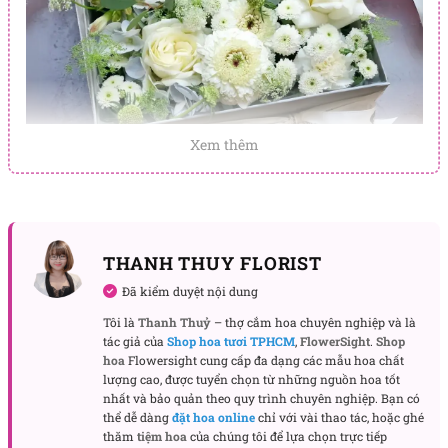
Xem thêm
Hộp hoa tươi quà tặng “Thiên đàng”
Đọc ngay:
THANH THUY FLORIST
Hoa tặng sinh nhật người yêu
Đã kiểm duyệt nội dung
Hoa sinh nhật bạn gái
Tôi là
Thanh Thuỷ
– thợ cắm hoa chuyên nghiệp và là
tác giả của
Shop hoa tươi TPHCM
,
FlowerSight
.
Shop
Thiết kế hộp sang trọng – nâng tầm món quà lên
hoa
Flowersight cung cấp đa dạng các mẫu hoa chất
cảm xúc:
lượng cao, được tuyển chọn từ những nguồn hoa tốt
nhất và bảo quản theo quy trình chuyên nghiệp. Bạn có
Dáng hộp hình chữ nhật hoặc tròn cao cấp, phối
thể dễ dàng
đặt hoa online
chỉ với vài thao tác, hoặc ghé
cùng nắp mica trong suốt hoặc kiểu mở nắp gập
thăm
tiệm hoa
của chúng tôi để lựa chọn trực tiếp