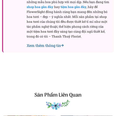
tinh tế, giúp người nhận có thể chiêm ngưỡng vẻ đẹp
những mẫu hoa phù hợp với mọi dịp. Nếu bạn đang tìm
shop hoa gần đây
hay
tiệm hoa gần đây
, hãy để
hoa từ cái nhìn đầu tiên. Được chăm chút từ từng
FlowerSight
đồng hành cùng bạn mang đến những bó
cánh hoa đến chất liệu giấy lót và ruy băng trang trí,
hoa tươi – đẹp – ý nghĩa nhất. Mỗi sản phẩm tại
shop
hộp hoa như một “chiếc hộp kỷ niệm” đựng trọn
hoa tươi
của chúng tôi đều được thiết kế tỉ mỉ như một
tác phẩm nghệ thuật, thể hiện phong cách riêng của
những rung động đầu đời, lời nhắn yêu thương hoặc
một
tiệm hoa tươi
đầy sáng tạo cùng đội ngũ thiết kế,
một thông điệp nhẹ nhàng: “Bạn xứng đáng được
trong đó có tôi –
Thanh Thuỷ Florist
.
yêu.”
Xem thêm thông tin
Sản Phẩm Liên Quan