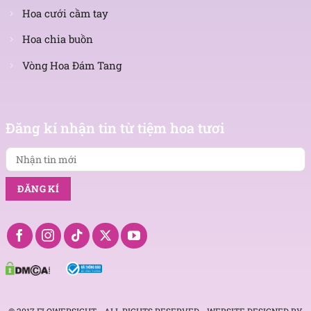
Hoa cưới cầm tay
Hoa chia buồn
Vòng Hoa Đám Tang
Nhận
tin
Đăng kí nhận tin từ tiệm hoa tươi
mới