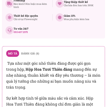
Freeship
Tặng thiệp thiết kế
Bán kính 5 Km hoặc mua kèm
Cho hóa đơn hoa trên 399K
bình
Thiết kế độc quyền
Giảm 10%
Chỉ có tại Flowersight
Mua phụ kiện kèm hoa
Tư vấn 24/7
093 407 2575
MÔ TẢ
ĐÁNH GIÁ (6)
Tựa như một góc nhỏ thiên đàng được gói gọn
trong hộp,
Hộp Hoa Tươi Thiên đàng
mang đến sự
nhẹ nhàng, thuần khiết và đầy yêu thương – là món
quà lý tưởng cho những ai bạn muốn nâng niu và
trân trọng.
Sự kết hợp tinh tế giữa màu sắc và cảm xúc.
Hộp
Hoa Tươi Thiên đàng không chỉ đơn giản là một