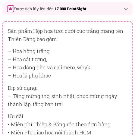
Được tích lũy lên đến
17.000 PointSight
.
Đây là số PointSight ước tính bạn sẽ được tích lũy khi mua
sản phẩm hôm nay, tương ứng với quyền lợi hạng
Sản phẩm Hộp hoa tươi cưới cúc trắng mang tên
BẠCH KIM
Thiên Đàng bao gồm:
PointSight có giá trị dùng để trừ trực tiếp vào đơn hàng hoặc
– Hoa hồng trắng
đổi quà tặng ưu đãi tại Flowersight.
– Hoa cát tường,
Đăng nhập
hoặc
Đăng ký
ngay để kiểm tra mức tích lũy
– Hoa đồng tiền và calimero, whyki
chính xác nhất dành cho bạn.
– Hoa lá phụ khác
Dịp sử dụng:
– Tặng mừng thọ, sinh nhật, chúc mừng ngày
thành lập, tặng bạn trai
Ưu đãi
• Miễn phí Thiệp & Băng rôn theo đơn hàng
• Miễn Phí giao hoa nội thành HCM