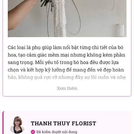
Các loại lá phụ giúp làm nổi bật từng chi tiết của bó
hoa, tạo cảm giác mềm mại nhưng không kém phần
sang trọng. Mỗi yếu tố trong bó hoa đều được lựa
chọn và kết hợp kỹ lưỡng để mang đến vẻ đẹp hoàn
hảo, không quá rực rỡ nhưng đầy sự lôi cuốn và nhẹ
nhàng.
Xem thêm
Ý Nghĩa Của Bó Hoa
Hồng Yêu Vĩnh Cửu
không chỉ là một món quà, mà
còn là biểu tượng của tình yêu mãnh liệt và sự
chung thủy. Hoa hồng trắng tượng trưng cho sự
THANH THUY FLORIST
trong sáng trong tình yêu, trong khi hoa dền thể
Đã kiểm duyệt nội dung