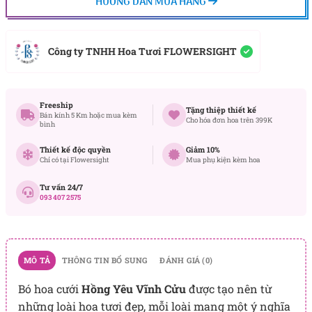
HƯỚNG DẪN MUA HÀNG
Công ty TNHH Hoa Tươi FLOWERSIGHT
Freeship
Tặng thiệp thiết kế
Bán kính 5 Km hoặc mua kèm
Cho hóa đơn hoa trên 399K
bình
Thiết kế độc quyền
Giảm 10%
Chỉ có tại Flowersight
Mua phụ kiện kèm hoa
Tư vấn 24/7
093 407 2575
MÔ TẢ
THÔNG TIN BỔ SUNG
ĐÁNH GIÁ (0)
Bó hoa cưới
Hồng Yêu Vĩnh Cửu
được tạo nên từ
những loài hoa tươi đẹp, mỗi loài mang một ý nghĩa