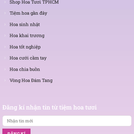
Shop Hoa Tươi TPHCM
Tiệm hoa gần đây
Hoa sinh nhật
Hoa khai trương
Hoa tốt nghiệp
Hoa cưới cầm tay
Hoa chia buồn
Vòng Hoa Đám Tang
Nhận
tin
Đăng kí nhận tin từ tiệm hoa tươi
mới