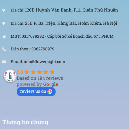
120B Huỳnh Văn Bánh, P.11, Quận Phú Nhuận
Địa chỉ:
25B P. Bà Triệu, Hàng Bài, Hoàn Kiếm, Hà Nội
Địa chỉ:
MST: 0317679292 - Cấp bởi Sở kế hoạch đầu tư TPHCM
Điện thoại: 0362798979
Email: info@flowersight.com
5.0
Based on 184 reviews
powered by
G
o
o
g
l
e
review us on
Thông tin chung