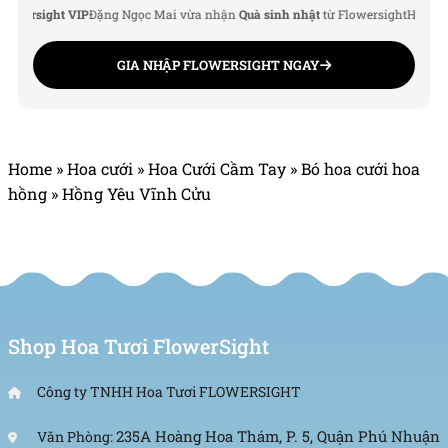
ersight VIP
Đặng Ngọc Mai vừa nhận
Quà sinh nhật
từ Flowersight
Hoàng Đức
GIA NHẬP FLOWERSIGHT NGAY
Home
»
Hoa cưới
»
Hoa Cưới Cầm Tay
»
Bó hoa cưới hoa
hồng
»
Hồng Yêu Vĩnh Cửu
Shop Hoa Tươi FlowerSight
Công ty TNHH Hoa Tươi FLOWERSIGHT
235A Hoàng Hoa Thám, P. 5, Quận Phú Nhuận
Văn Phòng: