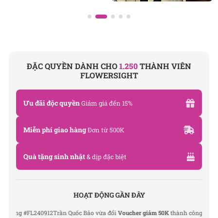
ĐẶC QUYỀN DÀNH CHO
1.250
THÀNH VIÊN
FLOWERSIGHT
Ưu đãi độc quyền
Giảm giá đến 15%
Miễn phí giao hàng
Đơn từ 500K
Quà tặng sinh nhật
& dịp đặc biệt
HOẠT ĐỘNG GẦN ĐÂY
àng #FL240912
Trần Quốc Bảo vừa đổi
Voucher giảm 50K
thành công
Lê Thu Hà