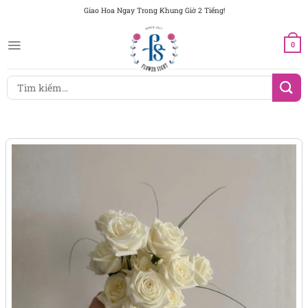
Chuyển
Giao Hoa Ngay Trong Khung Giờ 2 Tiếng!
đến
nội
0
dung
Tìm
kiếm: