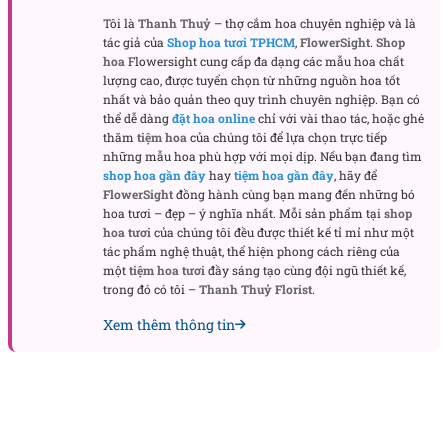
hiện sự ngọt ngào và chân thành. Những loài hoa
Tôi là
Thanh Thuỷ
– thợ cắm hoa chuyên nghiệp và là
này không chỉ là phụ kiện, mà còn là một phần
tác giả của
Shop hoa tươi TPHCM
,
FlowerSight
.
Shop
quan trọng trong lễ cưới, gắn kết hai tâm hồn yêu
hoa
Flowersight cung cấp đa dạng các mẫu hoa chất
lượng cao, được tuyển chọn từ những nguồn hoa tốt
thương.
nhất và bảo quản theo quy trình chuyên nghiệp. Bạn có
thể dễ dàng
đặt hoa online
chỉ với vài thao tác, hoặc ghé
Bó hoa này là lời nhắn gửi đầy ý nghĩa cho một
thăm
tiệm hoa
của chúng tôi để lựa chọn trực tiếp
hành trình dài của tình yêu, sự cam kết và tình cảm
những mẫu hoa phù hợp với mọi dịp. Nếu bạn đang tìm
shop hoa gần đây
hay
tiệm hoa gần đây
, hãy để
vĩnh cửu dành cho nhau.
FlowerSight
đồng hành cùng bạn mang đến những bó
hoa tươi – đẹp – ý nghĩa nhất. Mỗi sản phẩm tại
shop
Khi Nào Nên Chọn Bó Hoa Hồng Yêu Vĩnh Cửu?
hoa tươi
của chúng tôi đều được thiết kế tỉ mỉ như một
tác phẩm nghệ thuật, thể hiện phong cách riêng của
Hồng Yêu Vĩnh Cửu
phù hợp với những cô dâu yêu
một
tiệm hoa tươi
đầy sáng tạo cùng đội ngũ thiết kế,
thích sự nhẹ nhàng, tinh tế nhưng không kém phần
trong đó có tôi –
Thanh Thuỷ Florist
.
ấn tượng. Bó hoa này không chỉ thích hợp cho ngày
Xem thêm thông tin
cưới mà còn là món quà tuyệt vời cho những dịp kỷ
niệm đặc biệt, như lễ đính hôn hoặc những buổi lễ
mang ý nghĩa tình cảm sâu sắc.
Dù là trong không gian cưới lãng mạn hay trong