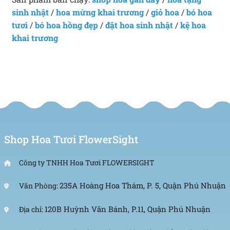
sinh nhật
/
hoa mừng khai trương
/
giỏ hoa
/
bó hoa
tươi
/
bó hoa hồng đẹp
/
đặt hoa sinh nhật
/
kệ hoa
khai trương
Shop Hoa Tươi FlowerSight
Công ty TNHH Hoa Tươi FLOWERSIGHT
235A Hoàng Hoa Thám, P. 5, Quận Phú Nhuận
Văn Phòng:
120B Huỳnh Văn Bánh, P.11, Quận Phú Nhuận
Địa chỉ: