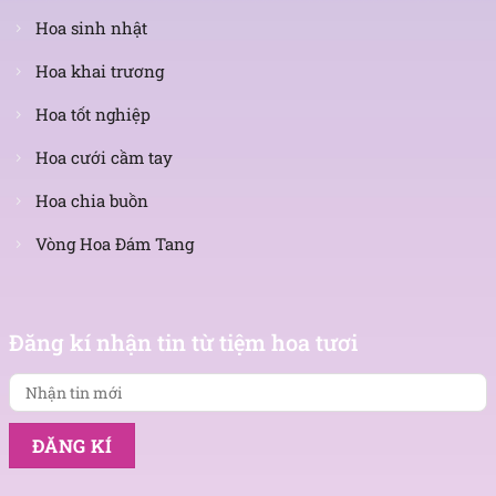
Hoa sinh nhật
Hoa khai trương
Hoa tốt nghiệp
Hoa cưới cầm tay
Hoa chia buồn
Vòng Hoa Đám Tang
Nhận
Đăng kí nhận tin từ tiệm hoa tươi
tin
mới