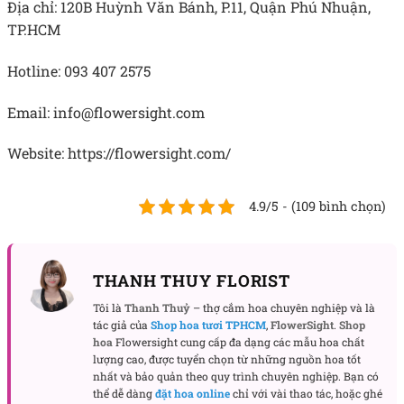
Địa chỉ: 120B Huỳnh Văn Bánh, P.11, Quận Phú Nhuận,
TP.HCM
Hotline: 093 407 2575
Email: info@flowersight.com
Website: https://flowersight.com/
4.9/5 - (109 bình chọn)
THANH THUY FLORIST
Tôi là
Thanh Thuỷ
– thợ cắm hoa chuyên nghiệp và là
tác giả của
Shop hoa tươi TPHCM
,
FlowerSight
.
Shop
hoa
Flowersight cung cấp đa dạng các mẫu hoa chất
lượng cao, được tuyển chọn từ những nguồn hoa tốt
nhất và bảo quản theo quy trình chuyên nghiệp. Bạn có
thể dễ dàng
đặt hoa online
chỉ với vài thao tác, hoặc ghé