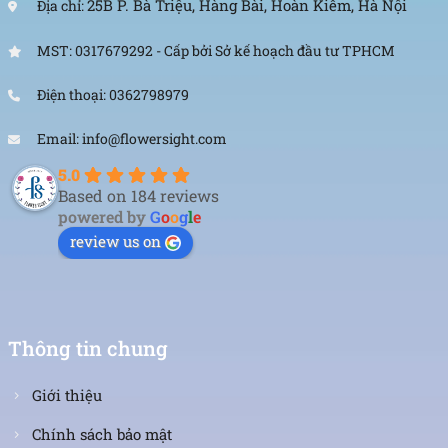
25B P. Bà Triệu, Hàng Bài, Hoàn Kiếm, Hà Nội
Địa chỉ:
MST: 0317679292 - Cấp bởi Sở kế hoạch đầu tư TPHCM
Điện thoại: 0362798979
Email: info@flowersight.com
5.0
Based on 184 reviews
powered by
G
o
o
g
l
e
review us on
Thông tin chung
Giới thiệu
Chính sách bảo mật