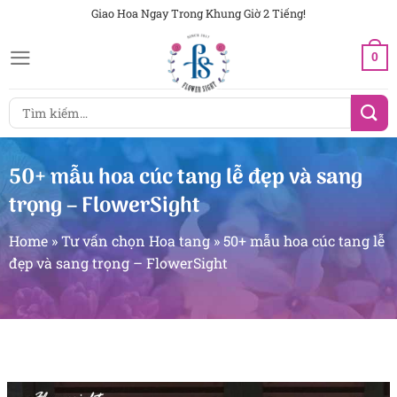
Chuyển
Giao Hoa Ngay Trong Khung Giờ 2 Tiếng!
đến
0
nội
dung
Tìm
kiếm:
50+ mẫu hoa cúc tang lễ đẹp và sang
trọng – FlowerSight
Home
»
Tư vấn chọn Hoa tang
»
50+ mẫu hoa cúc tang lễ
đẹp và sang trọng – FlowerSight