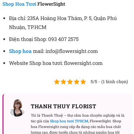
Shop Hoa Tươi
FlowerSight
Địa chỉ: 235A Hoàng Hoa Thám, P. 5, Quận Phú
Nhuận, TP.HCM
Điện thoại Shop: 093 407 2575
Shop hoa
mail: info@flowersight.com
Website Shop hoa tươi: flowersight.com
5/5 - (1 bình chọn)
THANH THUY FLORIST
Tôi là
Thanh Thuỷ
– thợ cắm hoa chuyên nghiệp và là
tác giả của
Shop hoa tươi TPHCM
,
FlowerSight
.
Shop
hoa
Flowersight cung cấp đa dạng các mẫu hoa chất
lượng cao, được tuyển chọn từ những nguồn hoa tốt