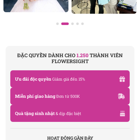
ĐẶC QUYỀN DÀNH CHO
1.250
THÀNH VIÊN
FLOWERSIGHT
Ưu đãi độc quyền
Giảm giá đến 15%
Miễn phí giao hàng
Đơn từ 500K
Quà tặng sinh nhật
& dịp đặc biệt
HOẠT ĐỘNG GẦN ĐÂY