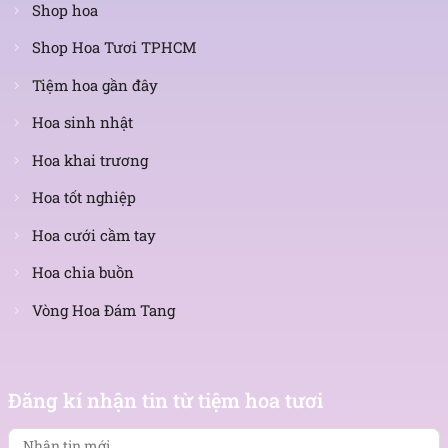
Shop hoa
Shop Hoa Tươi TPHCM
Tiệm hoa gần đây
Hoa sinh nhật
Hoa khai trương
Hoa tốt nghiệp
Hoa cưới cầm tay
Hoa chia buồn
Vòng Hoa Đám Tang
Nhận
tin
Đăng kí nhận tin từ tiệm hoa tươi
mới