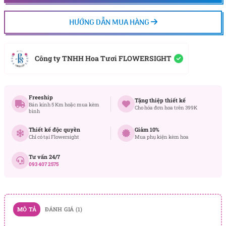
HƯỚNG DẪN MUA HÀNG
Công ty TNHH Hoa Tươi FLOWERSIGHT
Freeship
Tặng thiệp thiết kế
Bán kính 5 Km hoặc mua kèm
Cho hóa đơn hoa trên 399K
bình
Thiết kế độc quyền
Giảm 10%
Chỉ có tại Flowersight
Mua phụ kiện kèm hoa
Tư vấn 24/7
093 407 2575
MÔ TẢ
ĐÁNH GIÁ (1)