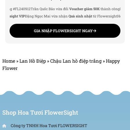
g #FL240912
Trần Quốc Bảo vừa đổi
Voucher giảm 50K
thành công
Lê Thu Hà v
rsight VIP
Đặng Ngọc Mai vừa nhận
Quà sinh nhật
từ Flowersight
Hoàng Đức 
GIA NHẬP FLOWERSIGHT NGAY
Home
»
Lan Hồ Điệp
»
Chậu Lan hồ điệp trắng
»
Happy
Flower
Shop Hoa Tươi FlowerSight
Công ty TNHH Hoa Tươi FLOWERSIGHT