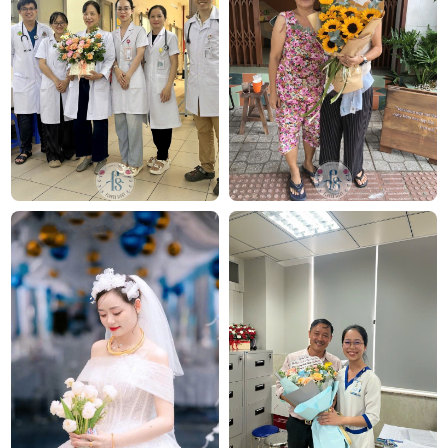
E-mail:
info@flowersight.com
Website:
https://flowersight.com/
Đánh giá product này