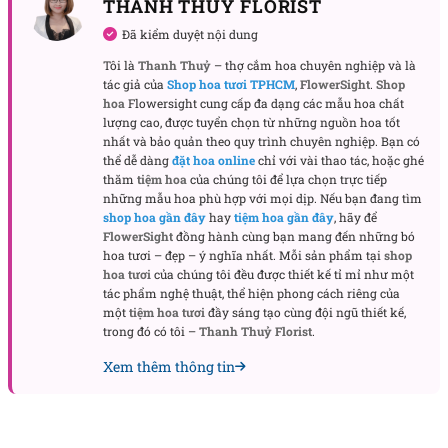
THANH THUY FLORIST
điệp trắng?
Đã kiểm duyệt nội dung
Chậu hoa lan hồ điệp tươi khoe sắc là món quà đa
Tôi là
Thanh Thuỷ
– thợ cắm hoa chuyên nghiệp và là
năng, phù hợp với nhiều dịp đặc biệt, truyền tải
tác giả của
Shop hoa tươi TPHCM
,
FlowerSight
.
Shop
thông điệp ý nghĩa và tình cảm sâu sắc.
hoa
Flowersight cung cấp đa dạng các mẫu hoa chất
lượng cao, được tuyển chọn từ những nguồn hoa tốt
Chậu lan hồ điệp trắng thay lời cảm ơn chân thành
nhất và bảo quản theo quy trình chuyên nghiệp. Bạn có
thể dễ dàng
đặt hoa online
chỉ với vài thao tác, hoặc ghé
Với vẻ đẹp thuần khiết, chậu lan hồ điệp trắng cùng
thăm
tiệm hoa
của chúng tôi để lựa chọn trực tiếp
các chi tiết trang trí nhẹ nhàng là cách thể hiện lời
những mẫu hoa phù hợp với mọi dịp. Nếu bạn đang tìm
cảm ơn tinh tế và sâu sắc. Món quà này phù hợp để
shop hoa gần đây
hay
tiệm hoa gần đây
, hãy để
FlowerSight
đồng hành cùng bạn mang đến những bó
gửi tặng đồng nghiệp, bạn bè hay người thân, thay
hoa tươi – đẹp – ý nghĩa nhất. Mỗi sản phẩm tại
shop
lời muốn nói bằng hoa.
hoa tươi
của chúng tôi đều được thiết kế tỉ mỉ như một
tác phẩm nghệ thuật, thể hiện phong cách riêng của
Món quà ấm áp cho dịp sinh nhật
một
tiệm hoa tươi
đầy sáng tạo cùng đội ngũ thiết kế,
trong đó có tôi –
Thanh Thuỷ Florist
.
Happy Flower là lựa chọn lý tưởng để làm quà tặng
sinh nhật. Sự kết hợp giữa sắc trắng thanh tao và
Xem thêm thông tin
màu xanh của tùng cùng lũa gỗ tạo nên vẻ đẹp
trang nhã, thể hiện sự quan tâm và lời chúc tốt đẹp
dành cho người nhận.