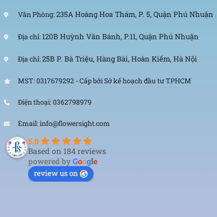
235A Hoàng Hoa Thám, P. 5, Quận Phú Nhuận
Văn Phòng:
120B Huỳnh Văn Bánh, P.11, Quận Phú Nhuận
Địa chỉ:
25B P. Bà Triệu, Hàng Bài, Hoàn Kiếm, Hà Nội
Địa chỉ:
MST: 0317679292 - Cấp bởi Sở kế hoạch đầu tư TPHCM
Điện thoại: 0362798979
Email: info@flowersight.com
5.0
Based on 184 reviews
powered by
G
o
o
g
l
e
review us on