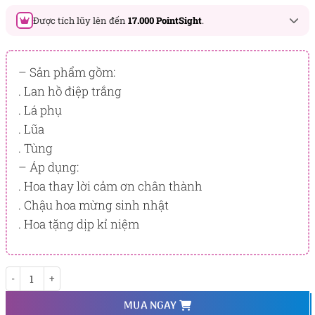
Được tích lũy lên đến
17.000 PointSight
.
Đây là số PointSight ước tính bạn sẽ được tích lũy khi mua
sản phẩm hôm nay, tương ứng với quyền lợi hạng
– Sản phẩm gồm:
BẠCH KIM
. Lan hồ điệp trắng
. Lá phụ
PointSight có giá trị dùng để trừ trực tiếp vào đơn hàng hoặc
đổi quà tặng ưu đãi tại Flowersight.
. Lũa
. Tùng
Đăng nhập
hoặc
Đăng ký
ngay để kiểm tra mức tích lũy
chính xác nhất dành cho bạn.
– Áp dụng:
. Hoa thay lời cảm ơn chân thành
. Chậu hoa mừng sinh nhật
. Hoa tặng dịp kỉ niệm
Happy Flower số lượng
MUA NGAY