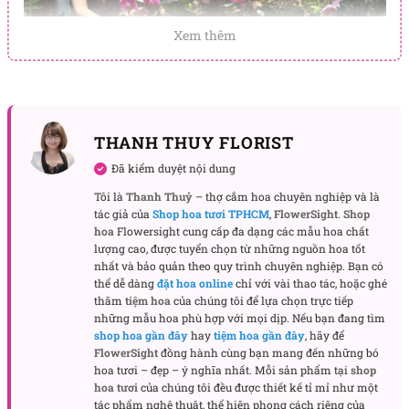
Xem thêm
THANH THUY FLORIST
Đã kiểm duyệt nội dung
Tôi là
Thanh Thuỷ
– thợ cắm hoa chuyên nghiệp và là
tác giả của
Shop hoa tươi TPHCM
,
FlowerSight
.
Shop
hoa
Flowersight cung cấp đa dạng các mẫu hoa chất
lượng cao, được tuyển chọn từ những nguồn hoa tốt
nhất và bảo quản theo quy trình chuyên nghiệp. Bạn có
thể dễ dàng
đặt hoa online
chỉ với vài thao tác, hoặc ghé
Cấu trúc thiết kế của lan hồ điệp Graceful Wings
thăm
tiệm hoa
của chúng tôi để lựa chọn trực tiếp
những mẫu hoa phù hợp với mọi dịp. Nếu bạn đang tìm
Graceful Wings sử dụng lan hồ điệp làm chủ đạo,
shop hoa gần đây
hay
tiệm hoa gần đây
, hãy để
nổi bật với gam tím hồng đậm – sắc màu thường gợi
FlowerSight
đồng hành cùng bạn mang đến những bó
đến sự quý phái, bền bỉ và lời chúc thịnh vượng. Các
hoa tươi – đẹp – ý nghĩa nhất. Mỗi sản phẩm tại
shop
hoa tươi
của chúng tôi đều được thiết kế tỉ mỉ như một
nhánh hoa được uốn theo dáng vòm rộng, có cành
tác phẩm nghệ thuật, thể hiện phong cách riêng của