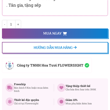
. Tân gia, tặng sếp
Graceful Wings số lượng
MUA NGAY
HƯỚNG DẪN MUA HÀNG
Công ty TNHH Hoa Tươi FLOWERSIGHT
Freeship
Tặng thiệp thiết kế
Bán kính 5 Km hoặc mua kèm
Cho hóa đơn hoa trên 399K
bình
Thiết kế độc quyền
Giảm 10%
Chỉ có tại Flowersight
Mua phụ kiện kèm hoa