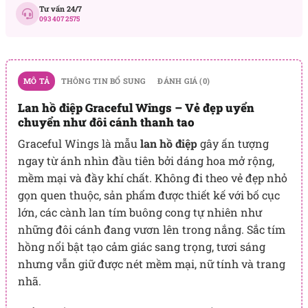
Tư vấn 24/7
093 407 2575
MÔ TẢ
THÔNG TIN BỔ SUNG
ĐÁNH GIÁ (0)
Lan hồ điệp Graceful Wings – Vẻ đẹp uyển
chuyển như đôi cánh thanh tao
Graceful Wings là mẫu
lan hồ điệp
gây ấn tượng
ngay từ ánh nhìn đầu tiên bởi dáng hoa mở rộng,
mềm mại và đầy khí chất. Không đi theo vẻ đẹp nhỏ
gọn quen thuộc, sản phẩm được thiết kế với bố cục
lớn, các cành lan tím buông cong tự nhiên như
những đôi cánh đang vươn lên trong nắng. Sắc tím
hồng nổi bật tạo cảm giác sang trọng, tươi sáng
nhưng vẫn giữ được nét mềm mại, nữ tính và trang
nhã.