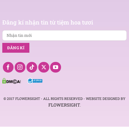
Nhận
tin
Đăng kí nhận tin từ tiệm hoa tươi
mới
© 2017 FLOWERSIGHT - ALL RIGHTS RESERVED - WEBSITE DESIGNED BY
FLOWERSIGHT
.