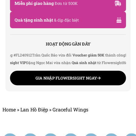
Miễn phí giao hàng
Đơn từ 500K
Hotline: 093 407 2575
Email: info@flowersight.com
Quà tặng sinh nhật
& dịp đặc biệt
Website: https://flowersight.com/
HOẠT ĐỘNG GẦN ĐÂY
Đánh giá product này
g #FL240912
Trần Quốc Bảo vừa đổi
Voucher giảm 50K
thành công
Lê Thu Hà v
rsight VIP
Đặng Ngọc Mai vừa nhận
Quà sinh nhật
từ Flowersight
Hoàng Đức 
GIA NHẬP FLOWERSIGHT NGAY
Home
»
Lan Hồ Điệp
»
Graceful Wings