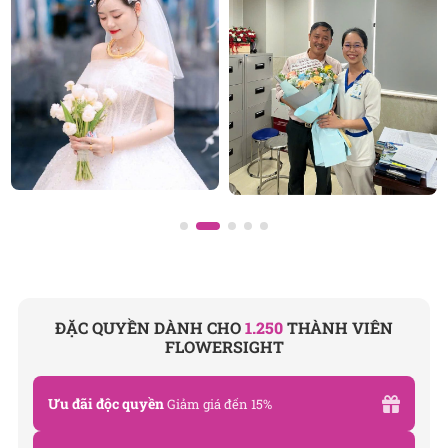
Sài Gòn
và toàn quốc với dịch vụ giao nhanh, đúng
hẹn. Mỗi sản phẩm là một tác phẩm nghệ thuật
được thiết kế bởi đội ngũ chuyên nghiệp, trong đó có
nhà thiết kế Thanh Thủy Florist.
Chúng tôi tự hào mang đến bộ sưu tập hoa tươi
phong phú cho mọi dịp: từ
hoa sinh nhật
,
hoa khai
trương
,
hoa chia buồn
,
vòng hoa đám tang
, đặc biệt
là các mẫu hoa
lan hồ điệp
được chăm chút kỹ
lưỡng.
SHOP HOA
TƯƠI FLOWERSIGHT
Văn phòng: 235A Hoàng Hoa Thám, P. 5, Quận Phú
ĐẶC QUYỀN DÀNH CHO
1.250
THÀNH VIÊN
FLOWERSIGHT
Nhuận, TP.HCM
Địa chỉ: 120B Huỳnh Văn Bánh, P.11, Quận Phú
Ưu đãi độc quyền
Giảm giá đến 15%
Nhuận, TP.HCM