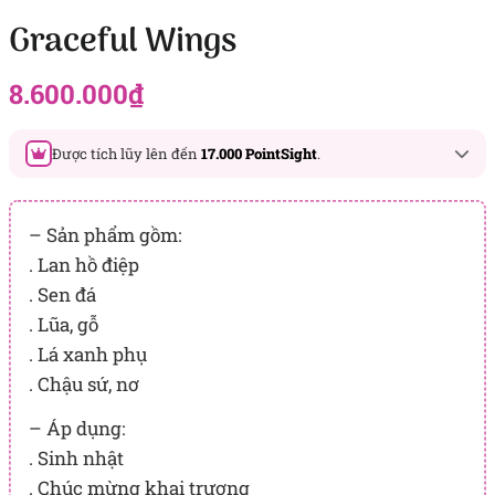
Graceful Wings
8.600.000
₫
Được tích lũy lên đến
17.000 PointSight
.
Đây là số PointSight ước tính bạn sẽ được tích lũy khi mua
sản phẩm hôm nay, tương ứng với quyền lợi hạng
– Sản phẩm gồm:
BẠCH KIM
. Lan hồ điệp
. Sen đá
PointSight có giá trị dùng để trừ trực tiếp vào đơn hàng hoặc
đổi quà tặng ưu đãi tại Flowersight.
. Lũa, gỗ
. Lá xanh phụ
Đăng nhập
hoặc
Đăng ký
ngay để kiểm tra mức tích lũy
chính xác nhất dành cho bạn.
. Chậu sứ, nơ
– Áp dụng:
. Sinh nhật
. Chúc mừng khai trương