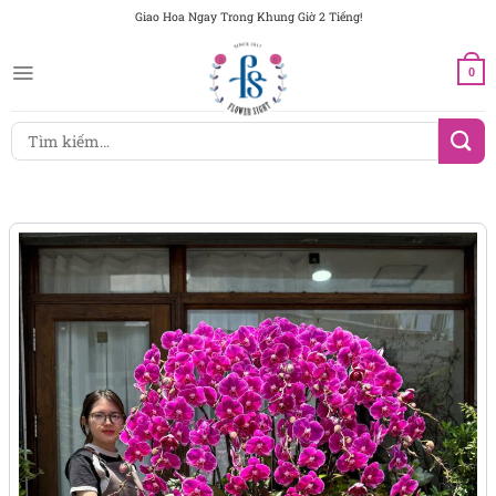
Chuyển
Giao Hoa Ngay Trong Khung Giờ 2 Tiếng!
đến
nội
0
dung
Tìm
kiếm: