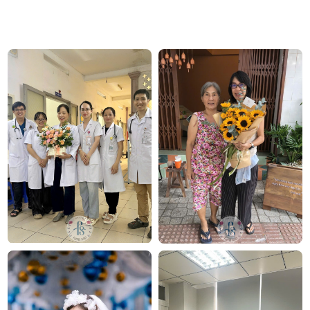
gỗ, lá phụ xanh, chậu sứ và nơ tạo nên một tổng thể
hài hòa, có chiều sâu và giàu tính nghệ thuật. Mỗi
cành hoa như một cánh bay mềm mại, gửi gắm
thông điệp về sự vươn lên, may mắn và vẻ đẹp bền
lâu.
Công ty TNHH Hoa Tươi FLOWERSIGHT – Shop
hoa tươi TP.HCM
FlowerSight là shop hoa chuyên cung cấp hoa tươi
HCM và toàn quốc với dịch vụ giao nhanh, đúng
hẹn. Mỗi sản phẩm là một tác phẩm nghệ thuật
được thiết kế bởi đội ngũ chuyên nghiệp, trong đó có
nhà thiết kế Thanh Thủy Florist.
Công ty TNHH Hoa Tươi FLOWERSIGHT –
Shop
hoa tươi
TP.HCM
FlowerSight là shop hoa chuyên cung cấp
hoa tươi