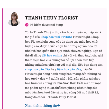
dáng mềm và độ “động” cho bó hoa. Rum hồng đóng
vai trò điểm nhấn sang trọng ở lớp trung tâm, giúp
mảng hồng phấn của tulip nổi bật mà không bị
THANH THUY FLORIST
nhạt. Sao xanh dịu và sao trắng bé xíu được rải như
Đã kiểm duyệt nội dung
hạt nắng rơi, tạo tương phản sắc độ vừa đủ để bức
Tôi là
Thanh Thuỷ
– thợ cắm hoa chuyên nghiệp và là
tranh màu trở nên sống động. Lá bạc bản tròn phủ
tác giả của
Shop hoa tươi TPHCM
,
FlowerSight
.
Shop
nhẹ quanh viền, vừa làm nền mát vừa mở rộng biên
hoa
Flowersight cung cấp đa dạng các mẫu hoa chất
lượng cao, được tuyển chọn từ những nguồn hoa tốt
độ thị giác. Lớp giấy gói hồng phấn có độ trong mờ
nhất và bảo quản theo quy trình chuyên nghiệp. Bạn có
giúp ánh sáng xuyên qua, khiến cánh hoa như phát
thể dễ dàng
đặt hoa online
chỉ với vài thao tác, hoặc ghé
sáng từ bên trong. Cuối cùng, nơ lụa hai tông hồng
thăm
tiệm hoa
của chúng tôi để lựa chọn trực tiếp
những mẫu hoa phù hợp với mọi dịp. Nếu bạn đang tìm
– dusty pink và rose – buộc thấp để phần đầu bó
shop hoa gần đây
hay
tiệm hoa gần đây
, hãy để
hoa trông nhẹ và thanh.
FlowerSight
đồng hành cùng bạn mang đến những bó
hoa tươi – đẹp – ý nghĩa nhất. Mỗi sản phẩm tại
shop
Trải nghiệm người nhận – dịu dàng nhưng có cá
hoa tươi
của chúng tôi đều được thiết kế tỉ mỉ như một
tính
tác phẩm nghệ thuật, thể hiện phong cách riêng của
một
tiệm hoa tươi
đầy sáng tạo cùng đội ngũ thiết kế,
“Giờ thì” không ồn ào. Bó hoa đưa tới cảm giác an
trong đó có tôi –
Thanh Thuỷ Florist
.
yên, tươi mới, hợp với người yêu sự tối giản tinh tế
Xem thêm thông tin
và gu thẩm mỹ hướng tới sự tự nhiên. Từ cách màu