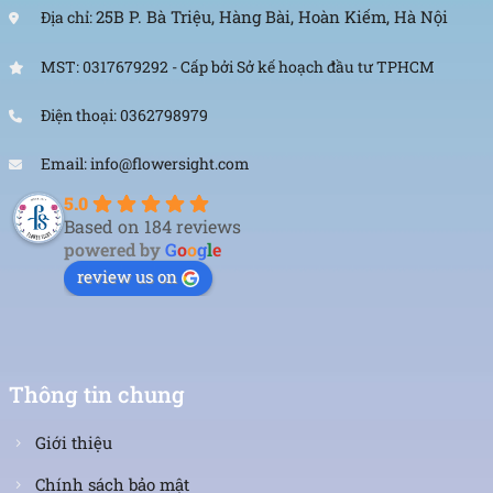
25B P. Bà Triệu, Hàng Bài, Hoàn Kiếm, Hà Nội
Địa chỉ:
MST: 0317679292 - Cấp bởi Sở kế hoạch đầu tư TPHCM
Điện thoại: 0362798979
Email: info@flowersight.com
5.0
Based on 184 reviews
powered by
G
o
o
g
l
e
review us on
Thông tin chung
Giới thiệu
Chính sách bảo mật