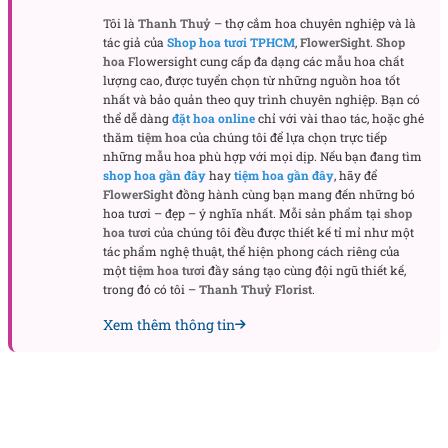
Tôi là
Thanh Thuỷ
– thợ cắm hoa chuyên nghiệp và là
Những nụ hoa xanh non được điểm xuyết có chủ ý,
tác giả của
Shop hoa tươi TPHCM
,
FlowerSight
.
Shop
vừa đủ để tạo nhịp điệu thị giác, vừa giữ cho tổng
hoa
Flowersight cung cấp đa dạng các mẫu hoa chất
thể không bị dàn trải. Cách sắp xếp hoa theo dáng
lượng cao, được tuyển chọn từ những nguồn hoa tốt
mở, không bó chặt, giúp bó hoa trông như đang
nhất và bảo quản theo quy trình chuyên nghiệp. Bạn có
thể dễ dàng
đặt hoa online
chỉ với vài thao tác, hoặc ghé
“thở”, mang lại cảm giác rất sống động và gần gũi.
thăm
tiệm hoa
của chúng tôi để lựa chọn trực tiếp
những mẫu hoa phù hợp với mọi dịp. Nếu bạn đang tìm
Vật liệu gói – Khi sự tinh giản làm nổi bật cảm
shop hoa gần đây
hay
tiệm hoa gần đây
, hãy để
xúc
FlowerSight
đồng hành cùng bạn mang đến những bó
hoa tươi – đẹp – ý nghĩa nhất. Mỗi sản phẩm tại
shop
Gentle Touch sử dụng
giấy gói tông trắng sữa
, bề
hoa tươi
của chúng tôi đều được thiết kế tỉ mỉ như một
mặt mịn, phom đứng vừa phải, giúp nâng đỡ hoa mà
tác phẩm nghệ thuật, thể hiện phong cách riêng của
không lấn át vẻ đẹp tự nhiên của từng cánh hoa.
một
tiệm hoa tươi
đầy sáng tạo cùng đội ngũ thiết kế,
trong đó có tôi –
Thanh Thuỷ Florist
.
Phần
nơ lụa hồng nhạt
được thắt thả nhẹ, không
quá cầu kỳ, tạo điểm rơi mềm mại cho ánh nhìn.
Xem thêm thông tin
Tất cả chi tiết từ giấy, nơ đến cách gói đều hướng về
một mục tiêu chung: để hoa được là nhân vật chính,
còn mọi yếu tố khác chỉ đóng vai trò làm nền cho
cảm xúc.