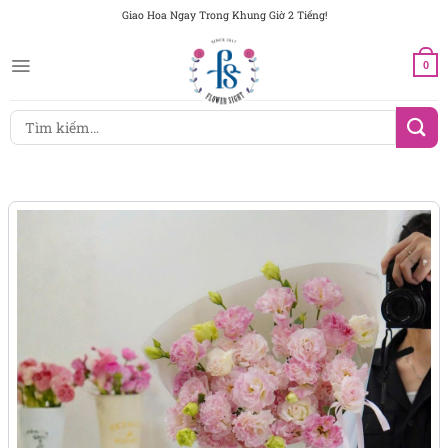
Chuyển
Giao Hoa Ngay Trong Khung Giờ 2 Tiếng!
đến
nội
0
dung
Tìm
kiếm: