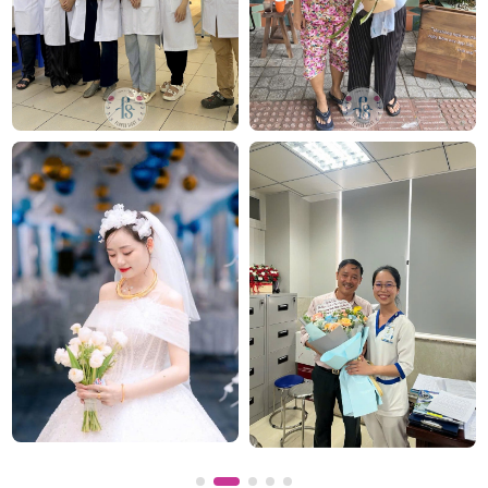
nhật
,
hoa khai trương
,
hoa cưới cầm tay
, đặc biệt là
các mẫu
bó hoa cưới
được chăm chút kỹ lưỡng.
Văn Phòng: 235A Hoàng Hoa Thám, P.5, Quận Phú
Nhuận, TP.HCM
Địa chỉ: 120B Huỳnh Văn Bánh, P.11, Quận Phú Nhuận,
TP.HCM
Hotline: 093 407 2575
E-mail:
info@flowersight.com
Website:
https://flowersight.com/
Đánh giá product này