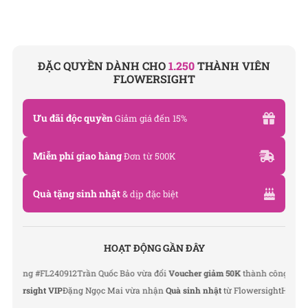
ĐẶC QUYỀN DÀNH CHO
1.250
THÀNH VIÊN
FLOWERSIGHT
Ưu đãi độc quyền
Giảm giá đến 15%
Miễn phí giao hàng
Đơn từ 500K
Quà tặng sinh nhật
& dịp đặc biệt
HOẠT ĐỘNG GẦN ĐÂY
ng #FL240912
Trần Quốc Bảo vừa đổi
Voucher giảm 50K
thành công
Lê Thu Hà 
ersight VIP
Đặng Ngọc Mai vừa nhận
Quà sinh nhật
từ Flowersight
Hoàng Đức