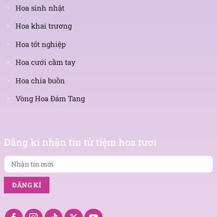
Hoa sinh nhật
Hoa khai trương
Hoa tốt nghiệp
Hoa cưới cầm tay
Hoa chia buồn
Vòng Hoa Đám Tang
Nhận
tin
Đăng kí nhận tin từ tiệm hoa tươi
mới