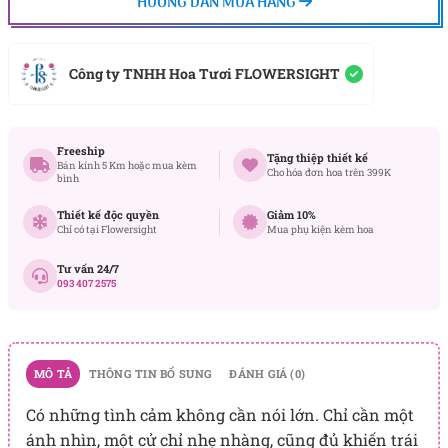
HƯỚNG DẪN MUA HÀNG
Công ty TNHH Hoa Tươi FLOWERSIGHT
Freeship
Tặng thiệp thiết kế
Bán kính 5 Km hoặc mua kèm
Cho hóa đơn hoa trên 399K
bình
Thiết kế độc quyền
Giảm 10%
Chỉ có tại Flowersight
Mua phụ kiện kèm hoa
Tư vấn 24/7
093 407 2575
MÔ TẢ
THÔNG TIN BỔ SUNG
ĐÁNH GIÁ (0)
Có những tình cảm không cần nói lớn. Chỉ cần một
ánh nhìn, một cử chỉ nhẹ nhàng, cũng đủ khiến trái