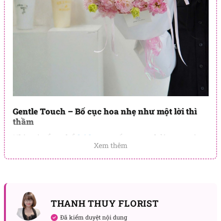
Gentle Touch – Bố cục hoa nhẹ như một lời thì
thầm
Nhìn từ tổng thể,
bó hoa
tạo ấn tượng bởi gam màu
Xem thêm
hồng phấn chủ đạo, được tiết chế khéo léo để mang
lại cảm giác êm ái và thư thái.
Cẩm chướng
nở đều,
cánh hoa xếp tầng mềm mại, tạo chiều sâu tự nhiên
cho bó hoa. Xen kẽ là
cát tường
với form hoa thanh
mảnh, góp phần làm bố cục trở nên nhẹ và thoáng
THANH THUY FLORIST
hơn.
Đã kiểm duyệt nội dung