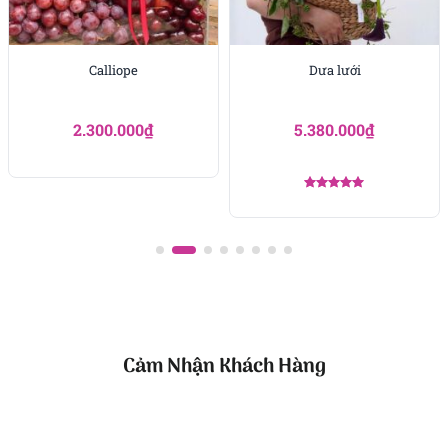
sinh nhật hoặc các ngày 8/3, 20/10. Món quà mang
đến niềm vui, bất ngờ và khoảnh khắc đáng nhớ, để
mỗi lần nhận đều là trải nghiệm trọn vẹn.
Calliope
Dưa lưới
2.300.000
₫
5.380.000
₫
Công ty TNHH Hoa Tươi FLOWERSIGHT –
Shop hoa
Được xếp
tươi TP.HCM
hạng
5.00
5 sao
FlowerSight là
shop hoa
chuyên cung cấp
hoa tươi
HCM
và toàn quốc với dịch vụ giao nhanh, đúng
hẹn. Mỗi sản phẩm là một tác phẩm nghệ thuật
được thiết kế bởi đội ngũ chuyên nghiệp, trong đó có
nhà thiết kế Thanh Thủy Florist.
Cảm Nhận Khách Hàng
Chúng tôi mang đến đa dạng mẫu hoa:
hoa sinh
nhật
,
hoa khai trương
,
hoa cưới đẹp
, đặc biệt là các