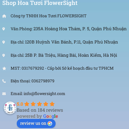
Shop Hoa Tươi FlowerSight
Công ty TNHH Hoa Tươi FLOWERSIGHT
235A Hoàng Hoa Thám, P. 5, Quận Phú Nhuận
Văn Phòng:
120B Huỳnh Văn Bánh, P.11, Quận Phú Nhuận
Địa chỉ:
25B P. Bà Triệu, Hàng Bài, Hoàn Kiếm, Hà Nội
Địa chỉ:
MST: 0317679292 - Cấp bởi Sở kế hoạch đầu tư TPHCM
Điện thoại: 0362798979
Email: info@flowersight.com
5.0
Based on 184 reviews
powered by
G
o
o
g
l
e
review us on