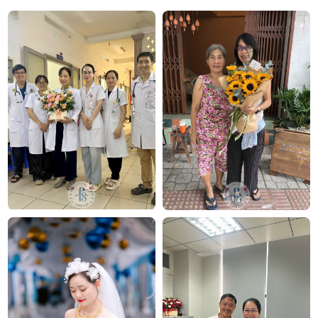
mẫu
bó hoa cưới
được chăm chút kỹ lưỡng.
Văn Phòng: 235A Hoàng Hoa Thám, P.5, Quận Phú
Nhuận, TP.HCM
Địa chỉ: 120B Huỳnh Văn Bánh, P.11, Quận Phú Nhuận,
TP.HCM
Hotline: 093 407 2575
E-mail: info@flowersight.com
Website:
https://flowersight.com/
Đánh giá product này