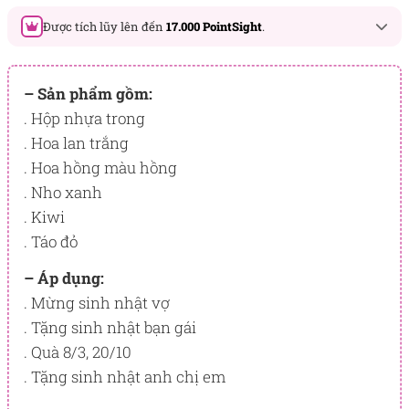
Được tích lũy lên đến
17.000 PointSight
.
Đây là số PointSight ước tính bạn sẽ được tích lũy khi mua
sản phẩm hôm nay, tương ứng với quyền lợi hạng
– Sản phẩm gồm:
BẠCH KIM
. Hộp nhựa trong
. Hoa lan trắng
PointSight có giá trị dùng để trừ trực tiếp vào đơn hàng hoặc
đổi quà tặng ưu đãi tại Flowersight.
. Hoa hồng màu hồng
. Nho xanh
Đăng nhập
hoặc
Đăng ký
ngay để kiểm tra mức tích lũy
chính xác nhất dành cho bạn.
. Kiwi
. Táo đỏ
– Áp dụng:
. Mừng sinh nhật vợ
. Tặng sinh nhật bạn gái
. Quà 8/3, 20/10
. Tặng sinh nhật anh chị em