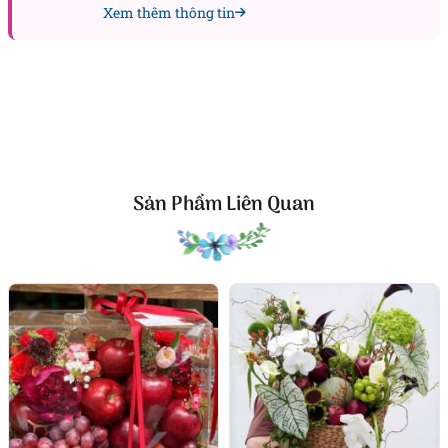
Xem thêm thông tin
Tri ân anh chị em và bạn bè
Hộp quà này cũng là lựa chọn tuyệt vời để tặng anh
chị em, bạn bè trong dịp sinh nhật hoặc những ngày
đặc biệt như 8/3, 20/10. Mỗi lần nhận sản phẩm là
một trải nghiệm ngọt ngào, vừa đẹp mắt vừa tràn
đầy cảm xúc tích cực.
Sản Phẩm Liên Quan
Khoảnh khắc trọn vẹn cho bản thân
Sản phẩm Finally còn thích hợp để tự thưởng cho
bản thân, tạo ra niềm vui và sự khích lệ trong
những ngày quan trọng. Hương vị tươi ngon của
trái cây cùng vẻ đẹp tinh tế của hoa giúp khoảnh
khắc ấy trở nên đáng nhớ và đầy năng lượng.
Kết luận
Finally là sản phẩm trái cây kết hợp hoa tươi tinh tế,
phù hợp để tặng vợ, bạn gái, anh chị em trong dịp