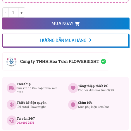
Finally số lượng
MUA NGAY
HƯỚNG DẪN MUA HÀNG
Công ty TNHH Hoa Tươi FLOWERSIGHT
Freeship
Tặng thiệp thiết kế
Bán kính 5 Km hoặc mua kèm
Cho hóa đơn hoa trên 399K
bình
Thiết kế độc quyền
Giảm 10%
Chỉ có tại Flowersight
Mua phụ kiện kèm hoa
Tư vấn 24/7
093 407 2575