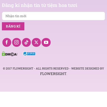
tin
Đăng kí nhận tin từ tiệm hoa tươi
mới
© 2017 FLOWERSIGHT - ALL RIGHTS RESERVED - WEBSITE DESIGNED BY
FLOWERSIGHT
.