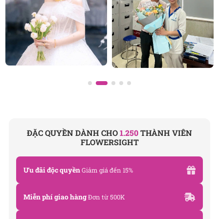
ĐẶC QUYỀN DÀNH CHO
1.250
THÀNH VIÊN
FLOWERSIGHT
Ưu đãi độc quyền
Giảm giá đến 15%
Miễn phí giao hàng
Đơn từ 500K