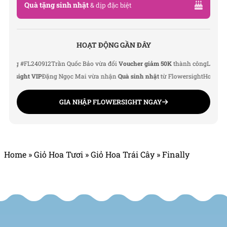
Quà tặng sinh nhật
& dịp đặc biệt
HOẠT ĐỘNG GẦN ĐÂY
 #FL240912
Trần Quốc Bảo vừa đổi
Voucher giảm 50K
thành công
Lê Thu Hà vừ
sight VIP
Đặng Ngọc Mai vừa nhận
Quà sinh nhật
từ Flowersight
Hoàng Đức 
GIA NHẬP FLOWERSIGHT NGAY
Home
»
Giỏ Hoa Tươi
»
Giỏ Hoa Trái Cây
»
Finally