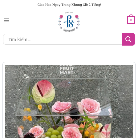
Chuyển
Giao Hoa Ngay Trong Khung Giờ 2 Tiếng!
đến
nội
0
dung
Tìm
kiếm: