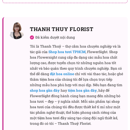
sắc hoa tinh tế, tạo nên tổng thể vừa bắt mắt vừa
gần gũi. Người nhận sẽ cảm nhận được sự quan
tâm, tỉ mỉ và tình cảm chân thành qua từng chi tiết
THANH THUY FLORIST
nhỏ của sản phẩm.
Đã kiểm duyệt nội dung
Niềm vui và bất ngờ cho những dịp đặc biệt
Tôi là
Thanh Thuỷ
– thợ cắm hoa chuyên nghiệp và là
Đây là món quà lý tưởng để gửi lời chúc mừng sinh
tác giả của
Shop hoa tươi TPHCM
,
FlowerSight
.
Shop
nhật hoặc tri ân trong những dịp quan trọng. Sản
hoa
Flowersight cung cấp đa dạng các mẫu hoa chất
lượng cao, được tuyển chọn từ những nguồn hoa tốt
phẩm kết hợp giữa trái cây tươi ngon và hoa tinh tế,
nhất và bảo quản theo quy trình chuyên nghiệp. Bạn có
tạo cảm giác hứng khởi, vui tươi và trọn vẹn, khiến
thể dễ dàng
đặt hoa online
chỉ với vài thao tác, hoặc ghé
người nhận cảm thấy hạnh phúc và được quan tâm.
thăm
tiệm hoa
của chúng tôi để lựa chọn trực tiếp
những mẫu hoa phù hợp với mọi dịp. Nếu bạn đang tìm
shop hoa gần đây
hay
tiệm hoa gần đây
, hãy để
Quà tặng vợ hoặc bạn gái dịp sinh nhật
FlowerSight
đồng hành cùng bạn mang đến những bó
Sản phẩm Finally phù hợp để tặng vợ hoặc bạn gái
hoa tươi – đẹp – ý nghĩa nhất. Mỗi sản phẩm tại
shop
hoa tươi
của chúng tôi đều được thiết kế tỉ mỉ như một
trong dịp sinh nhật. Màu sắc hài hòa của hoa và trái
tác phẩm nghệ thuật, thể hiện phong cách riêng của
cây kết hợp cùng hộp nhựa trong hiện đại tạo ra
một
tiệm hoa tươi
đầy sáng tạo cùng đội ngũ thiết kế,
một món quà vừa sang trọng vừa ngọt ngào, ghi dấu
trong đó có tôi –
Thanh Thuỷ Florist
.
khoảnh khắc đáng nhớ trong ngày đặc biệt.