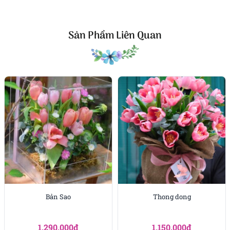
nhật
,
hoa khai trương
,
hoa cưới đẹp
, đặc biệt là các
mẫu
bó hoa cưới
được chăm chút kỹ lưỡng.
Sản Phẩm Liên Quan
Văn Phòng: 235A Hoàng Hoa Thám, P.5, Quận Phú
Nhuận, TP.HCM
Địa chỉ: 120B Huỳnh Văn Bánh, P.11, Quận Phú Nhuận,
TP.HCM
Hotline: 093 407 2575
E-mail:
info@flowersight.com
Website:
https://flowersight.com/
Đánh giá product này
Bản Sao
Thong dong
1.290.000
₫
1.150.000
₫