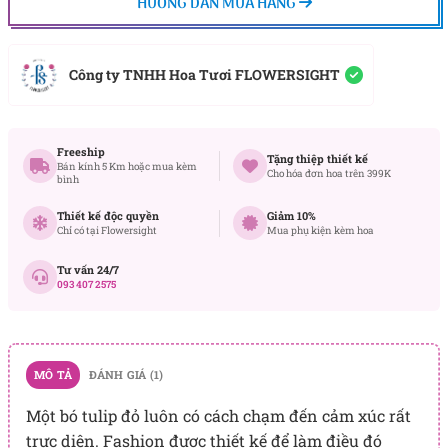
HƯỚNG DẪN MUA HÀNG
Công ty TNHH Hoa Tươi FLOWERSIGHT
Freeship
Tặng thiệp thiết kế
Bán kính 5 Km hoặc mua kèm
Cho hóa đơn hoa trên 399K
bình
Thiết kế độc quyền
Giảm 10%
Chỉ có tại Flowersight
Mua phụ kiện kèm hoa
Tư vấn 24/7
093 407 2575
MÔ TẢ
ĐÁNH GIÁ (1)
Một bó tulip đỏ luôn có cách chạm đến cảm xúc rất
trực diện. Fashion được thiết kế để làm điều đó