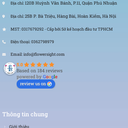
120B Huỳnh Văn Bánh, P.11, Quận Phú Nhuận
Địa chỉ:
25B P. Bà Triệu, Hàng Bài, Hoàn Kiếm, Hà Nội
Địa chỉ:
MST: 0317679292 - Cấp bởi Sở kế hoạch đầu tư TPHCM
Điện thoại: 0362798979
Email: info@flowersight.com
5.0
Based on 184 reviews
powered by
G
o
o
g
l
e
review us on
Thông tin chung
Giới thiệu