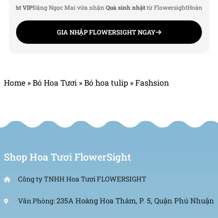
ght VIP
Đặng Ngọc Mai vừa nhận
Quà sinh nhật
từ Flowersight
Hoàng Đức Nam
GIA NHẬP FLOWERSIGHT NGAY
Home
»
Bó Hoa Tươi
»
Bó hoa tulip
»
Fashsion
Shop Hoa Tươi FlowerSight
Công ty TNHH Hoa Tươi FLOWERSIGHT
235A Hoàng Hoa Thám, P. 5, Quận Phú Nhuận
Văn Phòng: