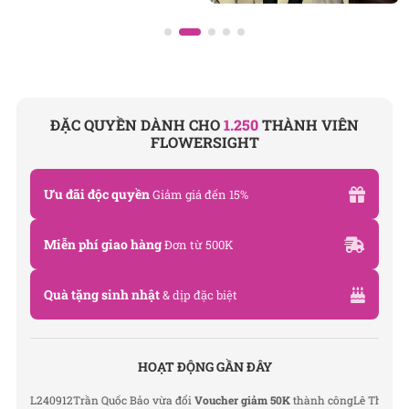
ĐẶC QUYỀN DÀNH CHO
1.250
THÀNH VIÊN
FLOWERSIGHT
Ưu đãi độc quyền
Giảm giá đến 15%
Miễn phí giao hàng
Đơn từ 500K
Quà tặng sinh nhật
& dịp đặc biệt
HOẠT ĐỘNG GẦN ĐÂY
L240912
Trần Quốc Bảo vừa đổi
Voucher giảm 50K
thành công
Lê Thu Hà vừa đ