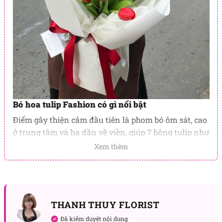
Bó hoa tulip Fashion có gì nổi bật
Điểm gây thiện cảm đầu tiên là phom bó ôm sát, cao
ở trung tâm và hạ dần về viền, giúp 7 bông tulip như
đang mở lối hướng về phía ánh sáng. Các búp đỏ
Xem thêm
được xếp theo mảng, tạo chiều sâu tự nhiên, để khi
người nhận xoay tay ở góc nào cũng thấy bố cục cân
đối. Lá tulip xanh dày được giữ lại vừa đủ, đặt đan
xen giữa các búp, khiến màu đỏ càng rạng rỡ hơn
THANH THUY FLORIST
mà tổng thể vẫn thanh thoát.
Đã kiểm duyệt nội dung