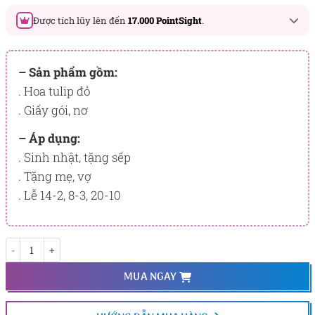
Được tích lũy lên đến
17.000 PointSight
.
Đây là số PointSight ước tính bạn sẽ được tích lũy khi mua
sản phẩm hôm nay, tương ứng với quyền lợi hạng
– Sản phẩm gồm:
BẠCH KIM
. Hoa tulip đỏ
. Giấy gói, nơ
PointSight có giá trị dùng để trừ trực tiếp vào đơn hàng hoặc
đổi quà tặng ưu đãi tại Flowersight.
– Áp dụng:
Đăng nhập
hoặc
Đăng ký
ngay để kiểm tra mức tích lũy
. Sinh nhật, tặng sếp
chính xác nhất dành cho bạn.
. Tặng mẹ, vợ
. Lễ 14-2, 8-3, 20-10
Fashsion số lượng
MUA NGAY