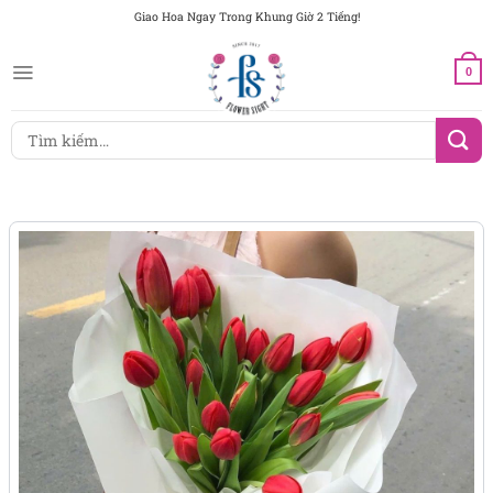
Chuyển
Giao Hoa Ngay Trong Khung Giờ 2 Tiếng!
đến
nội
0
dung
Tìm
kiếm: