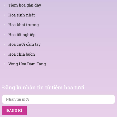
Tiệm hoa gần đây
Hoa sinh nhật
Hoa khai trương
Hoa tốt nghiệp
Hoa cưới cầm tay
Hoa chia buồn
Vòng Hoa Đám Tang
Nhận
tin
Đăng kí nhận tin từ tiệm hoa tươi
mới