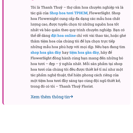
Giấy gói trắng mờ là lựa chọn chủ đạo, gấp nếp mềm
Tôi là
Thanh Thuỷ
– thợ cắm hoa chuyên nghiệp và là
mại để tạo lớp nền dịu mắt. Nơ lụa đỏ buộc gọn nơi
tác giả của
Shop hoa tươi TPHCM
,
FlowerSight
.
Shop
cổ bó làm điểm chấm phá, đồng điệu với sắc hoa
hoa
Flowersight cung cấp đa dạng các mẫu hoa chất
lượng cao, được tuyển chọn từ những nguồn hoa tốt
nhưng không lấn át. Nhìn gần, bạn sẽ thấy đường
nhất và bảo quản theo quy trình chuyên nghiệp. Bạn có
cắt giấy được xếp lớp tỉ mỉ, mép giấy bo tròn tinh
thể dễ dàng
đặt hoa online
chỉ với vài thao tác, hoặc ghé
gọn để phần bông luôn là nhân vật chính. Tất cả
thăm
tiệm hoa
của chúng tôi để lựa chọn trực tiếp
những mẫu hoa phù hợp với mọi dịp. Nếu bạn đang tìm
hướng đến cảm giác sang mà vẫn gần gũi, đúng
shop hoa gần đây
hay
tiệm hoa gần đây
, hãy để
tinh thần thời trang của cái tên Fashion.
FlowerSight
đồng hành cùng bạn mang đến những bó
hoa tươi – đẹp – ý nghĩa nhất. Mỗi sản phẩm tại
shop
Công ty TNHH Hoa Tươi FLOWERSIGHT –
Shop
hoa tươi
của chúng tôi đều được thiết kế tỉ mỉ như một
hoa tươi TP.HCM
tác phẩm nghệ thuật, thể hiện phong cách riêng của
một
tiệm hoa tươi
đầy sáng tạo cùng đội ngũ thiết kế,
FlowerSight là
shop hoa
chuyên cung cấp
hoa tươi
trong đó có tôi –
Thanh Thuỷ Florist
.
HCM
và toàn quốc với dịch vụ giao nhanh, đúng
Xem thêm thông tin
hẹn. Mỗi sản phẩm là một tác phẩm nghệ thuật
được thiết kế bởi đội ngũ chuyên nghiệp, trong đó có
nhà thiết kế Thanh Thủy Florist.
Chúng tôi mang đến đa dạng mẫu hoa:
hoa sinh