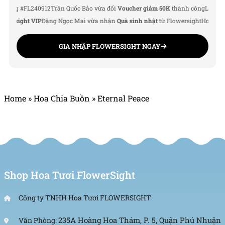
#FL240912
Trần Quốc Bảo vừa đổi
Voucher giảm 50K
thành công
Lê Thu Hà vừ
sight VIP
Đặng Ngọc Mai vừa nhận
Quà sinh nhật
từ Flowersight
Hoàng Đức N
GIA NHẬP FLOWERSIGHT NGAY
Home
»
Hoa Chia Buồn
»
Eternal Peace
Shop Hoa Tươi FlowerSight
Công ty TNHH Hoa Tươi FLOWERSIGHT
235A Hoàng Hoa Thám, P. 5, Quận Phú Nhuận
Văn Phòng: