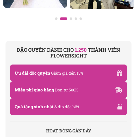
Hotline: 093 407 2575
Email: info@flowersight.com
Website: https://flowersight.com/
ĐẶC QUYỀN DÀNH CHO
1.250
THÀNH VIÊN
FLOWERSIGHT
Đánh giá product này
Ưu đãi độc quyền
Giảm giá đến 15%
Miễn phí giao hàng
Đơn từ 500K
Quà tặng sinh nhật
& dịp đặc biệt
HOẠT ĐỘNG GẦN ĐÂY