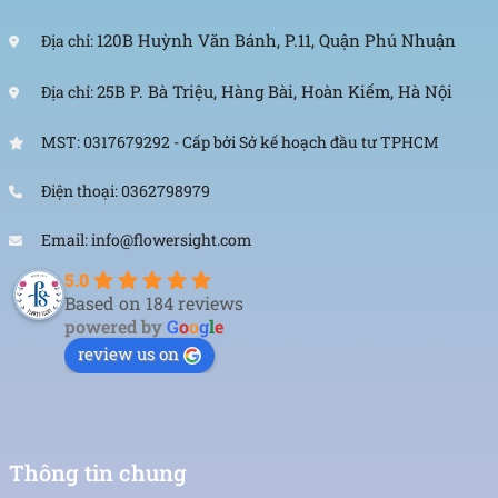
120B Huỳnh Văn Bánh, P.11, Quận Phú Nhuận
Địa chỉ:
25B P. Bà Triệu, Hàng Bài, Hoàn Kiếm, Hà Nội
Địa chỉ:
MST: 0317679292 - Cấp bởi Sở kế hoạch đầu tư TPHCM
Điện thoại: 0362798979
Email: info@flowersight.com
5.0
Based on 184 reviews
powered by
G
o
o
g
l
e
review us on
Thông tin chung