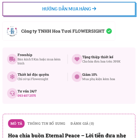
HƯỚNG DẪN MUA HÀNG
Công ty TNHH Hoa Tươi FLOWERSIGHT
Freeship
Tặng thiệp thiết kế
Bán kính 5 Km hoặc mua kèm
Cho hóa đơn hoa trên 399K
bình
Thiết kế độc quyền
Giảm 10%
Chỉ có tại Flowersight
Mua phụ kiện kèm hoa
Tư vấn 24/7
093 407 2575
MÔ TẢ
THÔNG TIN BỔ SUNG
ĐÁNH GIÁ (0)
Hoa chia buồn Eternal Peace – Lời tiễn đưa nhẹ