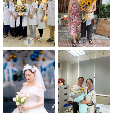
FlowerSight là shop hoa chuyên cung cấp
hoa tươi
Sài Gòn
và toàn quốc với dịch vụ giao nhanh, đúng
hẹn. Mỗi sản phẩm là một tác phẩm nghệ thuật
được thiết kế bởi đội ngũ chuyên nghiệp, trong đó có
nhà thiết kế Thanh Thủy Florist.
Chúng tôi tự hào mang đến bộ sưu tập hoa tươi
phong phú cho mọi dịp: từ
hoa sinh nhật
,
hoa khai
trương
,
hoa chia buồn
,
vòng hoa đám tang
, đặc biệt
là các mẫu hoa
lan hồ điệp
được chăm chút kỹ
lưỡng.
SHOP HOA
TƯƠI FLOWERSIGHT
Văn phòng: 235A Hoàng Hoa Thám, P. 5, Quận Phú
Nhuận, TP.HCM
Địa chỉ: 120B Huỳnh Văn Bánh, P.11, Quận Phú
Nhuận, TP.HCM