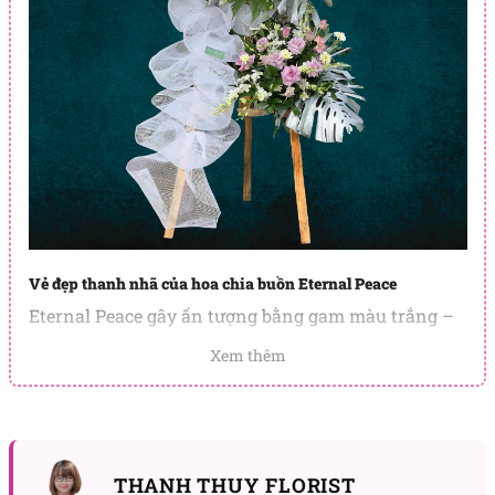
Vẻ đẹp thanh nhã của hoa chia buồn Eternal Peace
Eternal Peace gây ấn tượng bằng gam màu trắng –
hồng phấn dịu mắt. Sắc trắng của hoa cúc, hoa đồng
Xem thêm
tiền và lan thái mang cảm giác thanh khiết, gợi sự
bình yên nơi miền xa. Xen giữa là những bông hoa
hồng hồng phớt mềm mại, giúp tổng thể bớt lạnh,
bớt nặng nề, như một lời an ủi thầm lặng gửi đến
người thân đang chịu mất mát.
THANH THUY FLORIST