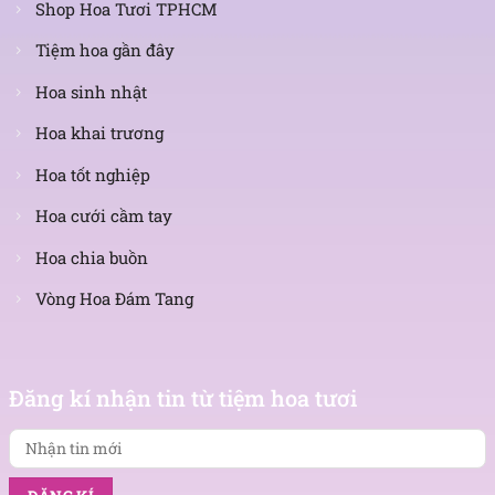
Shop Hoa Tươi TPHCM
Tiệm hoa gần đây
Hoa sinh nhật
Hoa khai trương
Hoa tốt nghiệp
Hoa cưới cầm tay
Hoa chia buồn
Vòng Hoa Đám Tang
Nhận
tin
Đăng kí nhận tin từ tiệm hoa tươi
mới