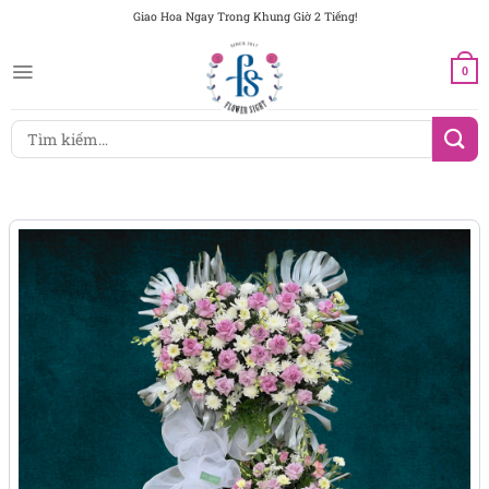
Chuyển
Giao Hoa Ngay Trong Khung Giờ 2 Tiếng!
đến
nội
0
dung
Tìm
kiếm: