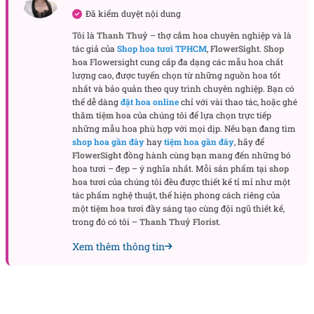
Đã kiểm duyệt nội dung
Bố cục kệ hoa được xử lý theo dáng cao, cân đối trên
Tôi là
Thanh Thuỷ
– thợ cắm hoa chuyên nghiệp và là
kệ gỗ mộc. Phần hoa chính phủ rộng ở tầng trên, tạo
tác giả của
Shop hoa tươi TPHCM
,
FlowerSight
.
Shop
cảm giác đầy đặn và trang trọng. Tầng dưới được
hoa
Flowersight cung cấp đa dạng các mẫu hoa chất
cắm gọn hơn, nối với phần thân bằng dải lưới trắng
lượng cao, được tuyển chọn từ những nguồn hoa tốt
nhất và bảo quản theo quy trình chuyên nghiệp. Bạn có
uốn mềm, khiến tổng thể có độ rơi tự nhiên, không
thể dễ dàng
đặt hoa online
chỉ với vài thao tác, hoặc ghé
cứng nhắc. Chi tiết nơ và lưới trắng không chỉ làm
thăm
tiệm hoa
của chúng tôi để lựa chọn trực tiếp
kệ hoa thêm trang nhã mà còn tạo cảm giác nhẹ
những mẫu hoa phù hợp với mọi dịp. Nếu bạn đang tìm
shop hoa gần đây
hay
tiệm hoa gần đây
, hãy để
như một làn khói tiễn đưa.
FlowerSight
đồng hành cùng bạn mang đến những bó
hoa tươi – đẹp – ý nghĩa nhất. Mỗi sản phẩm tại
shop
Điểm nổi bật của mẫu hoa này nằm ở phần lá trang
hoa tươi
của chúng tôi đều được thiết kế tỉ mỉ như một
trí. Lá trầu bà Nam Mỹ được xử lý màu bạc sáng, đặt
tác phẩm nghệ thuật, thể hiện phong cách riêng của
một
tiệm hoa tươi
đầy sáng tạo cùng đội ngũ thiết kế,
phía sau cụm hoa để nâng phom và tạo chiều sâu.
trong đó có tôi –
Thanh Thuỷ Florist
.
Những đường lá cao vươn lên giúp kệ hoa có dáng
Xem thêm thông tin
thanh thoát, trong khi lá dương xỉ làm mềm các
khoảng chuyển giữa hoa và nền lá. Nhờ vậy, Eternal
Peace vừa có vẻ trang nghiêm của hoa chia buồn,
vừa giữ được nét tinh tế, hiện đại.