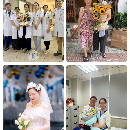
nhà thiết kế Thanh Thủy Florist.
Chúng tôi mang đến đa dạng mẫu hoa:
hoa sinh
nhật
,
hoa khai trương
,
hoa cưới đẹp
, đặc biệt là các
mẫu
bó hoa cưới
được chăm chút kỹ lưỡng.
Văn Phòng: 235A Hoàng Hoa Thám, P.5, Quận Phú
Nhuận, TP.HCM
Địa chỉ: 120B Huỳnh Văn Bánh, P.11, Quận Phú Nhuận,
TP.HCM
Hotline: 093 407 2575
E-mail:
info@flowersight.com
Website:
https://flowersight.com/
Đánh giá product này