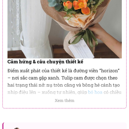
Cảm hứng & câu chuyện thiết kế
Điểm xuất phát của thiết kế là đường viền “horizon”
– nơi sắc cam gặp xanh. Tulip cam được chọn theo
hai trạng thái nở: nụ tròn căng và bông hé cánh tạo
nhịp điệu lên – xuống tự nhiên, giúp
bó hoa
có chiều
sâu khi nhìn trực diện lẫn nghiêng. Vòng lá bạc
Xem thêm
(eucalyptus bạc) mở ra các khoảng thở mát lành,
làm dịu sắc độ cam, đồng thời kéo ánh nhìn theo
chiều ngang đúng tinh thần “đường chân trời”. Xen
kẽ là các cụm sao trắng li ti – những điểm sáng nhỏ