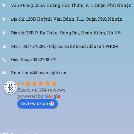
235A Hoàng Hoa Thám, P. 5, Quận Phú Nhuận
Văn Phòng:
120B Huỳnh Văn Bánh, P.11, Quận Phú Nhuận
Địa chỉ:
25B P. Bà Triệu, Hàng Bài, Hoàn Kiếm, Hà Nội
Địa chỉ:
MST: 0317679292 - Cấp bởi Sở kế hoạch đầu tư TPHCM
Điện thoại: 0362798979
Email: info@flowersight.com
5.0
Based on 184 reviews
powered by
G
o
o
g
l
e
review us on