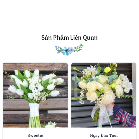
Kiểu dựng là
form quạt tự nhiên
, cao vừa phải, ôm
tay gọn. Các bông tulip được xoay mặt cánh theo
đường cong chữ S, tạo chuyển động dịu nhẹ. Nhờ
cách đặt mảng lá bạc lệch tâm, bó hoa có điểm nhấn
Sản Phẩm Liên Quan
rõ ràng khi chụp ảnh, rất “ăn sáng” dưới ánh cửa sổ
hoặc đèn vàng trong nhà.
Trải nghiệm người nhận
“Đường chân trời” thuộc nhóm
bó hoa tulip
thiên về
cảm xúc, đề cao sự tinh giản. Sắc cam ấm làm tươi
khuôn mặt và trang phục, đặc biệt hợp tông da châu
Á. Khi đặt trên bàn, bó hoa không chiếm diện tích
nhưng đủ hiện diện – một mảng màu nắng giúp
căn phòng sáng bừng ngay cả trong ngày âm u.
Đặt làm theo ý bạn
Bạn có thể yêu cầu điều chỉnh cường độ sắc cam
Sweetie
Ngày Đầu Tiên