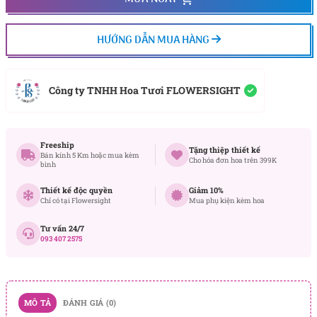
HƯỚNG DẪN MUA HÀNG
Công ty TNHH Hoa Tươi FLOWERSIGHT
Freeship
Tặng thiệp thiết kế
Bán kính 5 Km hoặc mua kèm
Cho hóa đơn hoa trên 399K
bình
Thiết kế độc quyền
Giảm 10%
Chỉ có tại Flowersight
Mua phụ kiện kèm hoa
Tư vấn 24/7
093 407 2575
MÔ TẢ
ĐÁNH GIÁ (0)