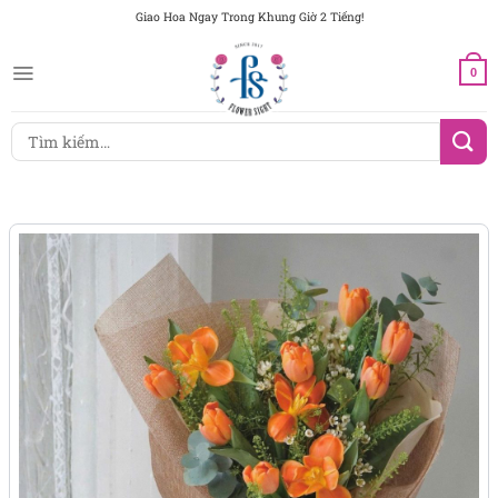
Chuyển
Giao Hoa Ngay Trong Khung Giờ 2 Tiếng!
đến
nội
0
dung
Tìm
kiếm: