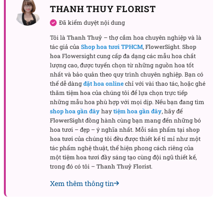
THANH THUY FLORIST
khiến tổng thể trở nên tinh xảo. Cỏ đồng tiền được
xử lý thành mảng nền xanh mảnh, dựng biên cho
Đã kiểm duyệt nội dung
bó hoa và khéo giấu cuống, giữ dáng bền trong suốt
Tôi là
Thanh Thuỷ
– thợ cắm hoa chuyên nghiệp và là
hành trình trao tặng.
tác giả của
Shop hoa tươi TPHCM
,
FlowerSight
.
Shop
hoa
Flowersight cung cấp đa dạng các mẫu hoa chất
lượng cao, được tuyển chọn từ những nguồn hoa tốt
Chất liệu & bố cục (được chăm chút đến từng lớp)
nhất và bảo quản theo quy trình chuyên nghiệp. Bạn có
Hoa chính:
Tulip cam tuyển chọn, cánh dày, sống màu
thể dễ dàng
đặt hoa online
chỉ với vài thao tác, hoặc ghé
tốt; phối tỉ lệ nụ – bông nở cân đối để giữ form trong nhiều
thăm
tiệm hoa
của chúng tôi để lựa chọn trực tiếp
những mẫu hoa phù hợp với mọi dịp. Nếu bạn đang tìm
giờ.
shop hoa gần đây
hay
tiệm hoa gần đây
, hãy để
Hoa – lá điểm xuyết:
Sao trắng tạo texture mịn; lá bạc bản
FlowerSight
đồng hành cùng bạn mang đến những bó
tròn cho mảng khối; cỏ đồng tiền cho sợi xanh mềm, tạo
hoa tươi – đẹp – ý nghĩa nhất. Mỗi sản phẩm tại
shop
hoa tươi
của chúng tôi đều được thiết kế tỉ mỉ như một
cảm giác tươi mới.
tác phẩm nghệ thuật, thể hiện phong cách riêng của
Giấy gói:
Lớp
kraft mộc
bên ngoài cho phom đứng; lớp
một
tiệm hoa tươi
đầy sáng tạo cùng đội ngũ thiết kế,
giấy kem
bên trong làm “đệm sáng”, giúp màu hoa nổi
trong đó có tôi –
Thanh Thuỷ Florist
.
tươi nhưng không gắt.
Xem thêm thông tin
Nơ:
Ruy-băng xanh olive buộc bản rộng, thắt thấp để kéo
tỷ lệ thân – đầu bó hài hòa, đồng thời hoàn thiện bảng
màu cam – xanh – kem.