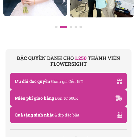
ĐẶC QUYỀN DÀNH CHO
1.250
THÀNH VIÊN
FLOWERSIGHT
Ưu đãi độc quyền
Giảm giá đến 15%
Miễn phí giao hàng
Đơn từ 500K
Quà tặng sinh nhật
& dịp đặc biệt