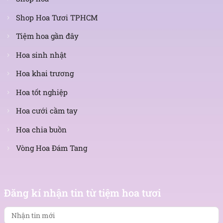
Shop Hoa Tươi TPHCM
Tiệm hoa gần đây
Hoa sinh nhật
Hoa khai trương
Hoa tốt nghiệp
Hoa cưới cầm tay
Hoa chia buồn
Vòng Hoa Đám Tang
Nhận
tin
Đăng kí nhận tin từ tiệm hoa tươi
mới