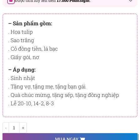
Được tích lũy lên đến
17.000 PointSight
.
Đây là số PointSight ước tính bạn sẽ được tích lũy khi mua
sản phẩm hôm nay, tương ứng với quyền lợi hạng
– Sản phẩm gồm:
BẠCH KIM
. Hoa tulip
. Sao trắng
PointSight có giá trị dùng để trừ trực tiếp vào đơn hàng hoặc
đổi quà tặng ưu đãi tại Flowersight.
. Cỏ đồng tiền, lá bạc
. Giấy gói, nơ
Đăng nhập
hoặc
Đăng ký
ngay để kiểm tra mức tích lũy
chính xác nhất dành cho bạn.
– Áp dụng:
. Sinh nhật
. Tặng vợ, tặng mẹ, tặng bạn gái
. Quà chúc mừng, tặng sếp, tặng đồng nghiệp
. Lễ 20-10, 14-2, 8-3
Đường chân trời số lượng
MUA NGAY