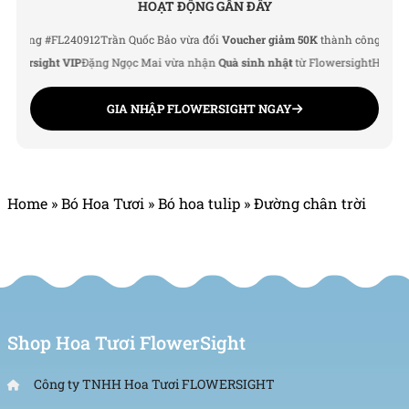
HOẠT ĐỘNG GẦN ĐÂY
g #FL240912
Trần Quốc Bảo vừa đổi
Voucher giảm 50K
thành công
Lê Thu Hà v
rsight VIP
Đặng Ngọc Mai vừa nhận
Quà sinh nhật
từ Flowersight
Hoàng Đức 
GIA NHẬP FLOWERSIGHT NGAY
Home
»
Bó Hoa Tươi
»
Bó hoa tulip
»
Đường chân trời
Shop Hoa Tươi FlowerSight
Công ty TNHH Hoa Tươi FLOWERSIGHT