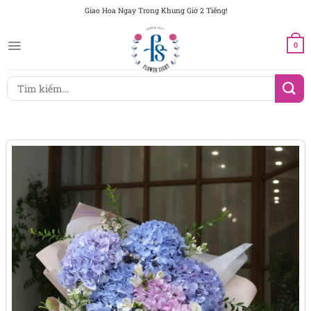
Chuyển
Giao Hoa Ngay Trong Khung Giờ 2 Tiếng!
đến
nội
0
dung
Tìm
kiếm: