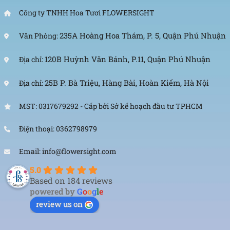
Công ty TNHH Hoa Tươi FLOWERSIGHT
235A Hoàng Hoa Thám, P. 5, Quận Phú Nhuận
Văn Phòng:
120B Huỳnh Văn Bánh, P.11, Quận Phú Nhuận
Địa chỉ:
25B P. Bà Triệu, Hàng Bài, Hoàn Kiếm, Hà Nội
Địa chỉ:
MST: 0317679292 - Cấp bởi Sở kế hoạch đầu tư TPHCM
Điện thoại: 0362798979
Email: info@flowersight.com
5.0
Based on 184 reviews
powered by
G
o
o
g
l
e
review us on