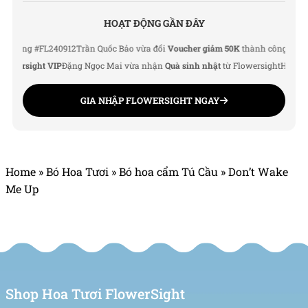
HOẠT ĐỘNG GẦN ĐÂY
ng #FL240912
Trần Quốc Bảo vừa đổi
Voucher giảm 50K
thành công
Lê Thu Hà 
ersight VIP
Đặng Ngọc Mai vừa nhận
Quà sinh nhật
từ Flowersight
Hoàng Đức
GIA NHẬP FLOWERSIGHT NGAY
Home
»
Bó Hoa Tươi
»
Bó hoa cẩm Tú Cầu
»
Don’t Wake
Me Up
Shop Hoa Tươi FlowerSight