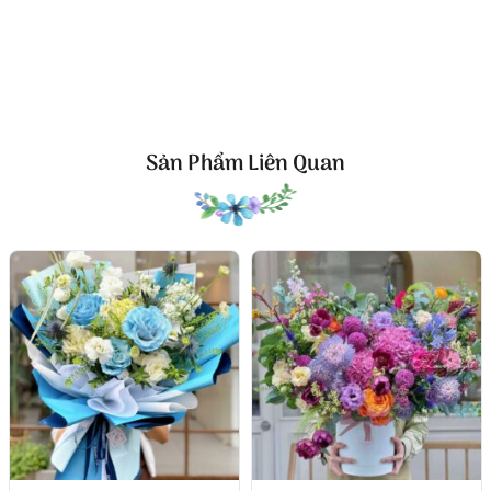
Giữ “giấc mơ” lâu hơn: mẹo chăm nhanh cho cẩm
tú cầu
Cẩm tú cầu thích nước—và thích sự sạch sẽ. Khi
nhận hoa, hãy cắt chéo gốc 1–2cm, bỏ bớt lá ở phần
ngập nước, thay nước mỗi ngày. Nếu thời tiết nóng,
bạn có thể xịt sương nhẹ lên mặt bông vào buổi tối
Sản Phẩm Liên Quan
để hoa giữ độ căng. Với thủy tiên, chỉ cần tránh để
cánh bị tì vào giấy quá chặt—hoa sẽ giữ vẻ tinh khôi
lâu hơn.
Cuối cùng, “Don’t Wake Me Up” phù hợp với những
người yêu vẻ đẹp tinh tế, nhẹ nhàng nhưng có chiều
sâu; khi bạn muốn gửi đi một cảm giác “dịu lại”,
thay vì một lời chúc ồn ào.
Thông tin hệ thống & cách đặt hoa tham khảo theo
mẫu nội dung của FlowerSight.
Công ty TNHH Hoa Tươi FLOWERSIGHT –
Shop