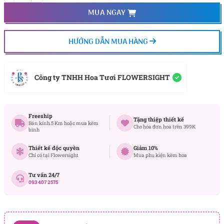
MUA NGAY
HƯỚNG DẪN MUA HÀNG
Công ty TNHH Hoa Tươi FLOWERSIGHT
Freeship
Tặng thiệp thiết kế
Bán kính 5 Km hoặc mua kèm
Cho hóa đơn hoa trên 399K
bình
Thiết kế độc quyền
Giảm 10%
Chỉ có tại Flowersight
Mua phụ kiện kèm hoa
Tư vấn 24/7
093 407 2575