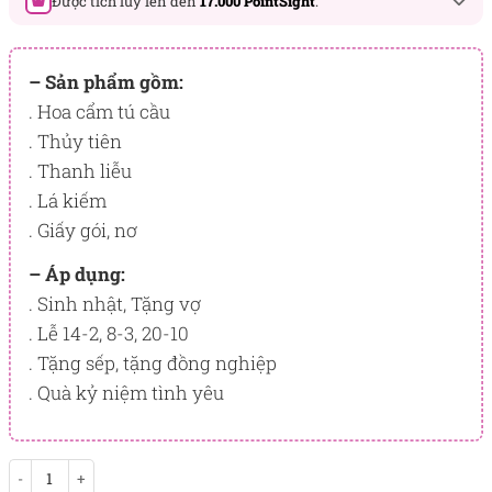
Được tích lũy lên đến
17.000 PointSight
.
Đây là số PointSight ước tính bạn sẽ được tích lũy khi mua
sản phẩm hôm nay, tương ứng với quyền lợi hạng
– Sản phẩm gồm:
BẠCH KIM
. Hoa cẩm tú cầu
. Thủy tiên
PointSight có giá trị dùng để trừ trực tiếp vào đơn hàng hoặc
đổi quà tặng ưu đãi tại Flowersight.
. Thanh liễu
. Lá kiếm
Đăng nhập
hoặc
Đăng ký
ngay để kiểm tra mức tích lũy
chính xác nhất dành cho bạn.
. Giấy gói, nơ
– Áp dụng:
. Sinh nhật, Tặng vợ
. Lễ 14-2, 8-3, 20-10
. Tặng sếp, tặng đồng nghiệp
. Quà kỷ niệm tình yêu
Don't Wake Me Up số lượng