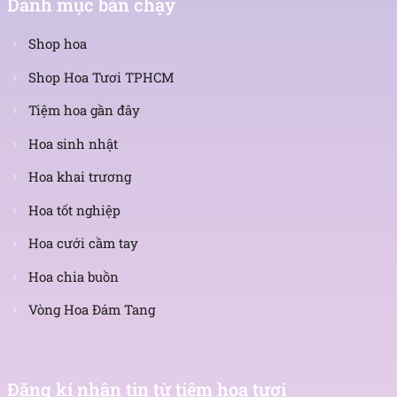
Danh mục bán chạy
Shop hoa
Shop Hoa Tươi TPHCM
Tiệm hoa gần đây
Hoa sinh nhật
Hoa khai trương
Hoa tốt nghiệp
Hoa cưới cầm tay
Hoa chia buồn
Vòng Hoa Đám Tang
Nhận
tin
Đăng kí nhận tin từ tiệm hoa tươi