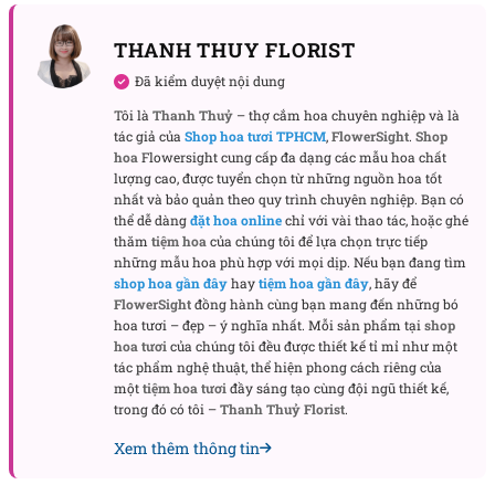
THANH THUY FLORIST
Bố cục & chất liệu: nhìn là biết “được chăm”
Đã kiểm duyệt nội dung
Điểm hay của “Don’t Wake Me Up” nằm ở cách cân
Tôi là
Thanh Thuỷ
– thợ cắm hoa chuyên nghiệp và là
bằng giữa “độ đầy” và “độ thoáng”. Cẩm tú cầu tạo
tác giả của
Shop hoa tươi TPHCM
,
FlowerSight
.
Shop
thể tích chính, còn thủy tiên (những cánh trắng ngà,
hoa
Flowersight cung cấp đa dạng các mẫu hoa chất
lượng cao, được tuyển chọn từ những nguồn hoa tốt
nhị nhẹ) được cài xen để làm sáng toàn bộ bảng
nhất và bảo quản theo quy trình chuyên nghiệp. Bạn có
màu. Lá kiếm kéo những đường thẳng mềm ra khỏi
thể dễ dàng
đặt hoa online
chỉ với vài thao tác, hoặc ghé
khối tròn, giúp bó hoa có chiều cao và cảm giác bay
thăm
tiệm hoa
của chúng tôi để lựa chọn trực tiếp
những mẫu hoa phù hợp với mọi dịp. Nếu bạn đang tìm
—như tóc ai đó khẽ tung trong gió.
shop hoa gần đây
hay
tiệm hoa gần đây
, hãy để
FlowerSight
đồng hành cùng bạn mang đến những bó
Giấy gói được xếp lớp, có phần giấy trắng mờ tạo
hoa tươi – đẹp – ý nghĩa nhất. Mỗi sản phẩm tại
shop
hiệu ứng sương. Các nếp gấp bản lớn ôm lấy cụm
hoa tươi
của chúng tôi đều được thiết kế tỉ mỉ như một
tác phẩm nghệ thuật, thể hiện phong cách riêng của
hoa, giống một chiếc kén, khiến người cầm bó hoa
một
tiệm hoa tươi
đầy sáng tạo cùng đội ngũ thiết kế,
trông “được nâng niu” ngay cả khi chưa nói gì. Cách
trong đó có tôi –
Thanh Thuỷ Florist
.
làm này cũng giúp hoa đứng form tốt, chụp hình lên
Xem thêm thông tin
rất “ăn” ánh sáng.