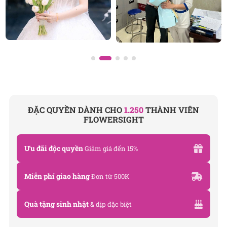
ĐẶC QUYỀN DÀNH CHO
1.250
THÀNH VIÊN
FLOWERSIGHT
Ưu đãi độc quyền
Giảm giá đến 15%
Miễn phí giao hàng
Đơn từ 500K
Quà tặng sinh nhật
& dịp đặc biệt