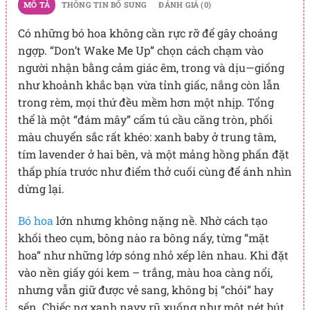
MÔ TẢ
THÔNG TIN BỔ SUNG
ĐÁNH GIÁ (0)
Có những bó hoa không cần rực rỡ để gây choáng
ngợp. “Don’t Wake Me Up” chọn cách chạm vào
người nhận bằng cảm giác êm, trong và dịu—giống
như khoảnh khắc bạn vừa tỉnh giấc, nắng còn lẫn
trong rèm, mọi thứ đều mềm hơn một nhịp. Tổng
thể là một “đám mây” cẩm tú cầu căng tròn, phối
màu chuyển sắc rất khéo: xanh baby ở trung tâm,
tím lavender ở hai bên, và một mảng hồng phấn đặt
thấp phía trước như điểm thở cuối cùng để ánh nhìn
dừng lại.
Bó hoa
lớn nhưng không nặng nề. Nhờ cách tạo
khối theo cụm, bông nào ra bông nấy, từng “mặt
hoa” như những lớp sóng nhỏ xếp lên nhau. Khi đặt
vào nền giấy gói kem – trắng, màu hoa càng nổi,
nhưng vẫn giữ được vẻ sang, không bị “chói” hay
sến. Chiếc nơ xanh navy rũ xuống như một nét bút