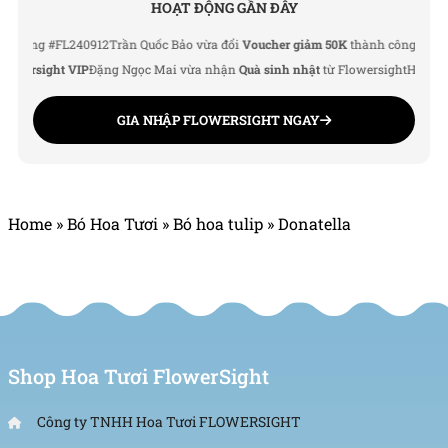
HOẠT ĐỘNG GẦN ĐÂY
g #FL240912
Trần Quốc Bảo vừa đổi
Voucher giảm 50K
thành công
Lê Thu Hà 
rsight VIP
Đặng Ngọc Mai vừa nhận
Quà sinh nhật
từ Flowersight
Hoàng Đức 
GIA NHẬP FLOWERSIGHT NGAY
Home
»
Bó Hoa Tươi
»
Bó hoa tulip
»
Donatella
Shop Hoa Tươi FlowerSight
Công ty TNHH Hoa Tươi FLOWERSIGHT