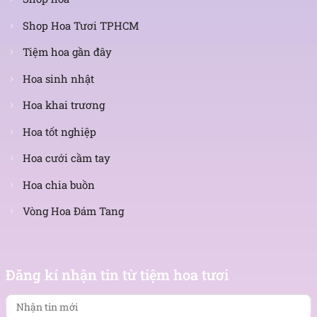
Shop Hoa Tươi TPHCM
Tiệm hoa gần đây
Hoa sinh nhật
Hoa khai trương
Hoa tốt nghiệp
Hoa cưới cầm tay
Hoa chia buồn
Vòng Hoa Đám Tang
Nhận
tin
Đăng kí nhận tin từ tiệm hoa tươi
mới