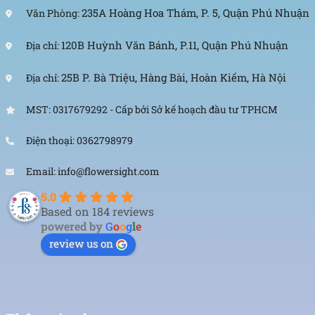
235A Hoàng Hoa Thám, P. 5, Quận Phú Nhuận
Văn Phòng:
120B Huỳnh Văn Bánh, P.11, Quận Phú Nhuận
Địa chỉ:
25B P. Bà Triệu, Hàng Bài, Hoàn Kiếm, Hà Nội
Địa chỉ:
MST: 0317679292 - Cấp bởi Sở kế hoạch đầu tư TPHCM
Điện thoại: 0362798979
Email: info@flowersight.com
5.0
Based on 184 reviews
powered by
G
o
o
g
l
e
review us on