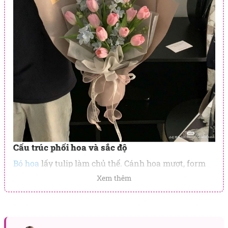
Cấu trúc phối hoa và sắc độ
Bó hoa
lấy tulip làm chủ thể. Cánh hoa mượt, form
thuôn oval, đầu cánh chụm khít nên khi xoay vòng
Xem thêm
sẽ tạo mảng khối căng đầy và rất ảnh sáng. Lá tulip
xanh non được giữ lại có chọn lọc để dựng dáng,
giúp bố cục đứng vững mà vẫn thanh thoát. Tiểu
delphinium xanh khói đóng vai trò điểm sáng mát