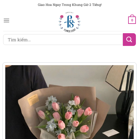
Chuyển
Giao Hoa Ngay Trong Khung Giờ 2 Tiếng!
đến
nội
0
dung
Tìm
kiếm: