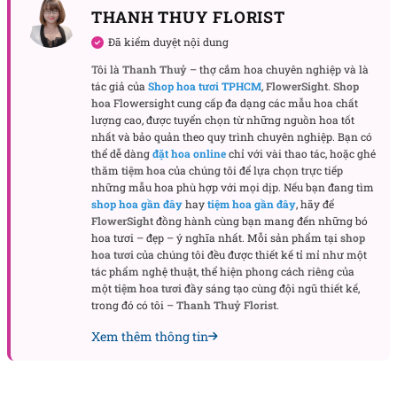
THANH THUY FLORIST
mắt, đặt ở các khe hoa để mở độ thoáng và tạo chiều
sâu cho tổng thể.
Đã kiểm duyệt nội dung
Tôi là
Thanh Thuỷ
– thợ cắm hoa chuyên nghiệp và là
Giấy gói, nơ và cảm giác cầm nắm
tác giả của
Shop hoa tươi TPHCM
,
FlowerSight
.
Shop
hoa
Flowersight cung cấp đa dạng các mẫu hoa chất
Donatella sử dụng hệ giấy be nhạt phối giấy mờ
lượng cao, được tuyển chọn từ những nguồn hoa tốt
trong suốt, tạo hiệu ứng nhiều lớp như phủ sương.
nhất và bảo quản theo quy trình chuyên nghiệp. Bạn có
Sắc be trung tính giúp làm dịu bảng màu, đồng thời
thể dễ dàng
đặt hoa online
chỉ với vài thao tác, hoặc ghé
thăm
tiệm hoa
của chúng tôi để lựa chọn trực tiếp
khiến hoa nổi bật trong mọi nền ánh sáng, từ phòng
những mẫu hoa phù hợp với mọi dịp. Nếu bạn đang tìm
ấm vàng đến ánh ngày tự nhiên. Mép giấy được gấp
shop hoa gần đây
hay
tiệm hoa gần đây
, hãy để
nếp lớn vừa tay, không xòe quá mức để người nhận
FlowerSight
đồng hành cùng bạn mang đến những bó
hoa tươi – đẹp – ý nghĩa nhất. Mỗi sản phẩm tại
shop
cầm chắc, chụp hình cũng đẹp. Nơ ruy băng satin
hoa tươi
của chúng tôi đều được thiết kế tỉ mỉ như một
buộc hai vòng, đuôi thả mềm, điểm rơi ngay eo bó
tác phẩm nghệ thuật, thể hiện phong cách riêng của
hoa tạo tỉ lệ cân xứng. Nhờ cấu trúc gọn gàng,
một
tiệm hoa tươi
đầy sáng tạo cùng đội ngũ thiết kế,
trong đó có tôi –
Thanh Thuỷ Florist
.
Donatella phù hợp đặt trên bàn tiệc nhỏ, quầy lễ tân
hay góc làm việc mà không chiếm nhiều diện tích.
Xem thêm thông tin