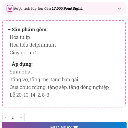
Được tích lũy lên đến
17.000 PointSight
.
Đây là số PointSight ước tính bạn sẽ được tích lũy khi mua
sản phẩm hôm nay, tương ứng với quyền lợi hạng
– Sản phẩm gồm:
BẠCH KIM
. Hoa tulip
. Hoa tiểu delphinium
PointSight có giá trị dùng để trừ trực tiếp vào đơn hàng hoặc
đổi quà tặng ưu đãi tại Flowersight.
. Giấy gói, nơ
Đăng nhập
hoặc
Đăng ký
ngay để kiểm tra mức tích lũy
– Áp dụng:
chính xác nhất dành cho bạn.
. Sinh nhật
. Tặng vợ, tặng mẹ, tặng bạn gái
. Quà chúc mừng, tặng sếp, tặng đồng nghiệp
. Lễ 20-10, 14-2, 8-3
Donatella số lượng