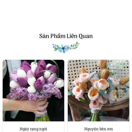
Công ty TNHH Hoa Tươi FLOWERSIGHT –
Shop
hoa tươi TP.HCM
FlowerSight là
shop hoa
chuyên cung cấp
hoa tươi
HCM
và toàn quốc với dịch vụ giao nhanh, đúng
hẹn. Mỗi sản phẩm là một tác phẩm nghệ thuật
Sản Phẩm Liên Quan
được thiết kế bởi đội ngũ chuyên nghiệp, trong đó có
nhà thiết kế Thanh Thủy Florist.
Chúng tôi mang đến đa dạng mẫu hoa:
hoa sinh
nhật
,
hoa khai trương
,
hoa cưới đẹp
, đặc biệt là các
mẫu
bó hoa cưới
được chăm chút kỹ lưỡng.
Văn Phòng: 235A Hoàng Hoa Thám, P.5, Quận Phú
Nhuận, TP.HCM
Địa chỉ: 120B Huỳnh Văn Bánh, P.11, Quận Phú Nhuận,
TP.HCM
Hotline: 093 407 2575
Ngày rạng ngời
Nguyện bên em
E-mail:
info@flowersight.com