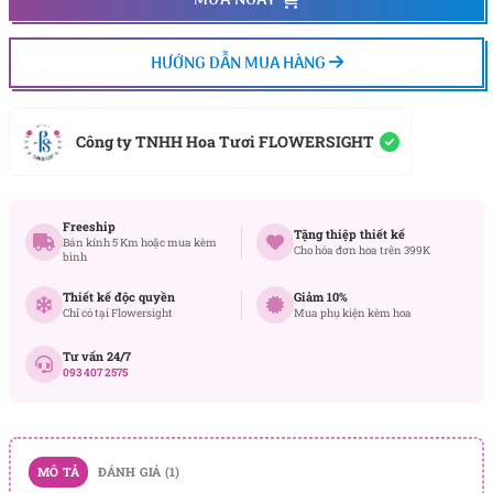
MUA NGAY
HƯỚNG DẪN MUA HÀNG
Công ty TNHH Hoa Tươi FLOWERSIGHT
Freeship
Tặng thiệp thiết kế
Bán kính 5 Km hoặc mua kèm
Cho hóa đơn hoa trên 399K
bình
Thiết kế độc quyền
Giảm 10%
Chỉ có tại Flowersight
Mua phụ kiện kèm hoa
Tư vấn 24/7
093 407 2575
MÔ TẢ
ĐÁNH GIÁ (1)