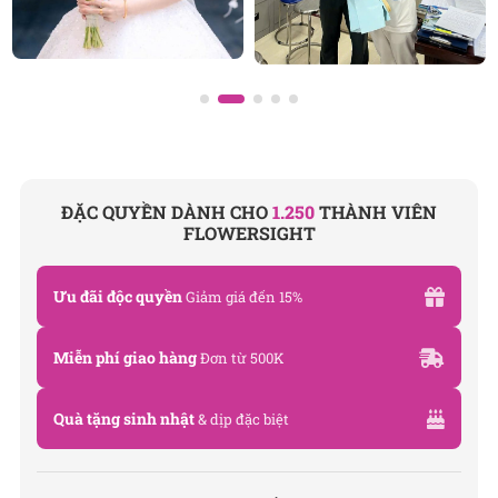
ĐẶC QUYỀN DÀNH CHO
1.250
THÀNH VIÊN
FLOWERSIGHT
Ưu đãi độc quyền
Giảm giá đến 15%
Miễn phí giao hàng
Đơn từ 500K
Quà tặng sinh nhật
& dịp đặc biệt