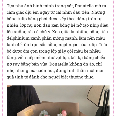
Tựa như ánh bình minh trong vắt, Donatella mở ra
cảm giác dịu êm ngay từ cái nhìn đầu tiên. Những
bông tulip hồng phớt được xếp theo dáng tròn tự
nhiên, lớp nụ non đan xen bông hé nở tạo nhịp điệu
lên xuống rất có chủ ý. Xen giữa là những bông tiểu
delphinium xanh phấn mỏng manh, làm nền màu
lạnh để tôn trọn sắc hồng ngọt ngào của tulip. Toàn
bộ được ôm gọn trong lớp giấy gói màu be nhiều
tầng, viền nếp mềm như vạt lụa, kết lại bằng chiếc
nơ ruy băng bản vừa. Donatella không ồn ào, chỉ
nhẹ nhàng mà cuốn hút, đúng tinh thần một món
quà tinh tế dành cho người biết thưởng thức.