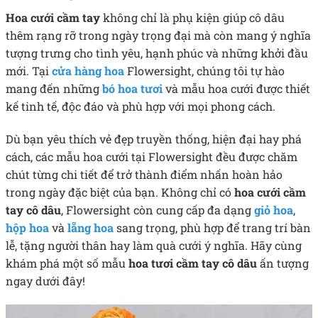
Hoa cưới cầm tay
không chỉ là phụ kiện giúp cô dâu
thêm rạng rỡ trong ngày trọng đại mà còn mang ý nghĩa
tượng trưng cho tình yêu, hạnh phúc và những khởi đầu
mới. Tại
cửa hàng hoa
Flowersight, chúng tôi tự hào
mang đến những
bó hoa tươi
và mẫu hoa cưới được thiết
kế tinh tế, độc đáo và phù hợp với mọi phong cách.
Dù bạn yêu thích vẻ đẹp truyền thống, hiện đại hay phá
cách, các mẫu hoa cưới tại Flowersight đều được chăm
chút từng chi tiết để trở thành điểm nhấn hoàn hảo
trong ngày đặc biệt của bạn. Không chỉ có
hoa cưới cầm
tay cô dâu
, Flowersight còn cung cấp đa dạng
giỏ hoa
,
hộp hoa
và
lẵng hoa
sang trọng, phù hợp để trang trí bàn
lễ, tặng người thân hay làm quà cưới ý nghĩa. Hãy cùng
khám phá một số mẫu
hoa tươi cầm tay cô dâu
ấn tượng
ngay dưới đây!