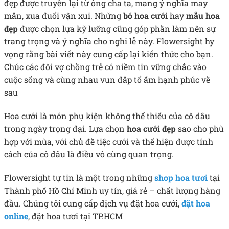
đẹp được truyền lại từ ông cha ta, mang ý nghĩa may
mắn, xua đuổi vận xui. Những
bó hoa cưới
hay
mẫu hoa
đẹp
được chọn lựa kỹ lưỡng cũng góp phần làm nên sự
trang trọng và ý nghĩa cho nghi lễ này. Flowersight hy
vọng rằng bài viết này cung cấp lại kiến thức cho bạn.
Chúc các đôi vợ chồng trẻ có niềm tin vững chắc vào
cuộc sống và cùng nhau vun đắp tổ ấm hạnh phúc về
sau
Hoa cưới là món phụ kiện không thể thiếu của cô dâu
trong ngày trọng đại. Lựa chọn
hoa cưới đẹp
sao cho phù
hợp với mùa, với chủ đề tiệc cưới và thể hiện được tính
cách của cô dâu là điều vô cùng quan trọng.
Flowersight tự tin là một trong những
shop hoa tươi
tại
Thành phố Hồ Chí Minh uy tín, giá rẻ – chất lượng hàng
đầu. Chúng tôi cung cấp dịch vụ đặt hoa cưới,
đặt hoa
online
, đặt hoa tươi tại TP.HCM