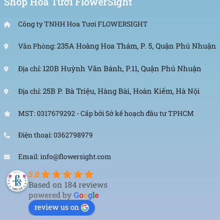
Shop Hoa Tươi FlowerSight
Công ty TNHH Hoa Tươi FLOWERSIGHT
235A Hoàng Hoa Thám, P. 5, Quận Phú Nhuận
Văn Phòng:
120B Huỳnh Văn Bánh, P.11, Quận Phú Nhuận
Địa chỉ:
25B P. Bà Triệu, Hàng Bài, Hoàn Kiếm, Hà Nội
Địa chỉ:
MST: 0317679292 - Cấp bởi Sở kế hoạch đầu tư TPHCM
Điện thoại: 0362798979
Email: info@flowersight.com
5.0
Based on 184 reviews
powered by
G
o
o
g
l
e
review us on