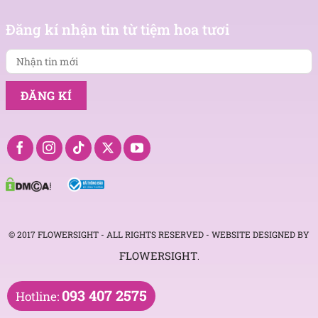
Nhận
Đăng kí nhận tin từ tiệm hoa tươi
tin
mới
© 2017 FLOWERSIGHT - ALL RIGHTS RESERVED - WEBSITE DESIGNED BY
FLOWERSIGHT
.
093 407 2575
Hotline: