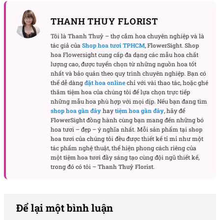
THANH THUY FLORIST
Tôi là
Thanh Thuỷ
– thợ cắm hoa chuyên nghiệp và là
tác giả của
Shop hoa tươi TPHCM
,
FlowerSight
.
Shop
hoa
Flowersight cung cấp đa dạng các mẫu hoa chất
lượng cao, được tuyển chọn từ những nguồn hoa tốt
nhất và bảo quản theo quy trình chuyên nghiệp. Bạn có
thể dễ dàng
đặt hoa online
chỉ với vài thao tác, hoặc ghé
thăm
tiệm hoa
của chúng tôi để lựa chọn trực tiếp
những mẫu hoa phù hợp với mọi dịp. Nếu bạn đang tìm
shop hoa gần đây
hay
tiệm hoa gần đây
, hãy để
FlowerSight
đồng hành cùng bạn mang đến những bó
hoa tươi – đẹp – ý nghĩa nhất. Mỗi sản phẩm tại
shop
hoa tươi
của chúng tôi đều được thiết kế tỉ mỉ như một
tác phẩm nghệ thuật, thể hiện phong cách riêng của
một
tiệm hoa tươi
đầy sáng tạo cùng đội ngũ thiết kế,
trong đó có tôi –
Thanh Thuỷ Florist
.
Để lại một bình luận