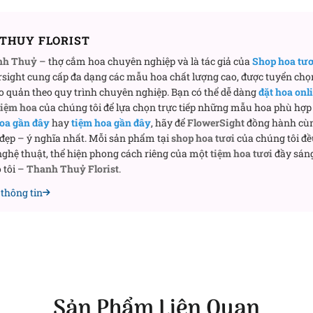
THUY FLORIST
nh Thuỷ
– thợ cắm hoa chuyên nghiệp và là tác giả của
Shop hoa tư
sight cung cấp đa dạng các mẫu hoa chất lượng cao, được tuyển chọ
o quản theo quy trình chuyên nghiệp. Bạn có thể dễ dàng
đặt hoa onl
tiệm hoa
của chúng tôi để lựa chọn trực tiếp những mẫu hoa phù hợp 
oa gần đây
hay
tiệm hoa gần đây
, hãy để
FlowerSight
đồng hành cù
 đẹp – ý nghĩa nhất. Mỗi sản phẩm tại
shop hoa tươi
của chúng tôi đề
ghệ thuật, thể hiện phong cách riêng của một
tiệm hoa tươi
đầy sáng
 tôi –
Thanh Thuỷ Florist
.
thông tin
 tình yêu” có gì đặc biệt?
ó gì đặc biệt?
Sản Phẩm Liên Quan
h yêu” của bạn