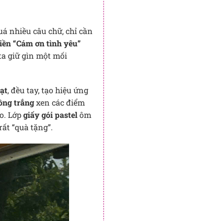
uá nhiều câu chữ, chỉ cần
iền “Cám ơn tình yêu”
ta giữ gìn một mối
ạt
, đều tay, tạo hiệu ứng
ồng trắng
xen các điểm
o. Lớp
giấy gói pastel
ôm
ất “quà tặng”.