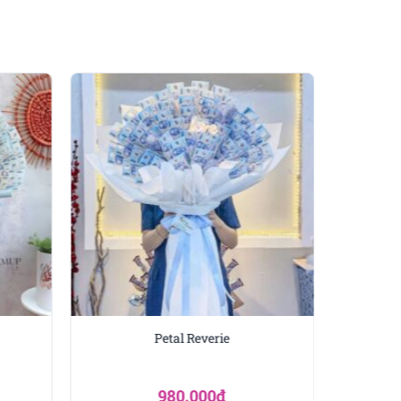
 sáp có mặt để “làm mềm”
nhìn trực diện rất đầy
ồng trắng làm nền, thêm
 – có gu
, không bị rối,
thể chọn phong cách “đều
oa tiền tiêu chuẩn thường
Petal Reverie
980.000
₫