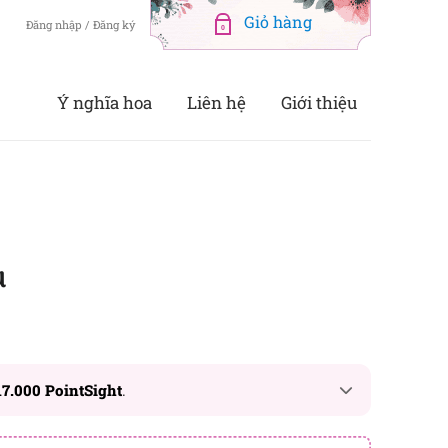
Đăng nhập / Đăng ký
0
Ý nghĩa hoa
Liên hệ
Giới thiệu
u
17.000 PointSight
.
h bạn sẽ được tích lũy khi mua sản phẩm hôm nay,