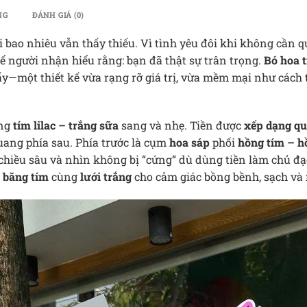
NG
ĐÁNH GIÁ (0)
 bao nhiêu vẫn thấy thiếu. Vì tình yêu đôi khi không cần q
ể người nhận hiểu rằng: bạn đã thật sự trân trọng.
Bó hoa t
ấy—một thiết kế vừa rạng rỡ giá trị, vừa mềm mại như cách 
ng
tím lilac – trắng sữa
sang và nhẹ. Tiền được
xếp dạng qu
ang phía sau. Phía trước là cụm
hoa sáp
phối
hồng tím – h
 chiều sâu và nhìn không bị “cứng” dù dùng tiền làm chủ đạ
 băng tím
cùng
lưới trắng
cho cảm giác bồng bềnh, sạch và r