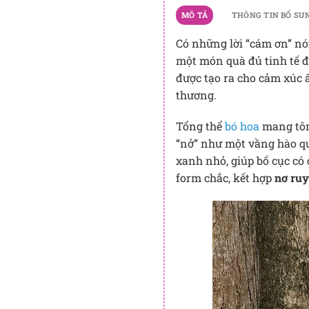
MÔ TẢ
THÔNG TIN BỔ SU
Có những lời “cám ơn” nói
một món quà đủ tinh tế đ
được tạo ra cho cảm xúc 
thương.
Tổng thể
bó hoa
mang tô
“nở” như một vầng hào qu
xanh nhỏ, giúp bố cục có
form chắc, kết hợp
nơ ruy