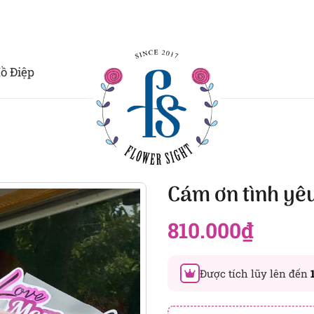
ồ Điệp
Cám ơn tình yê
810.000
₫
Được tích lũy lên đến
Đây là số PointSight ước tín