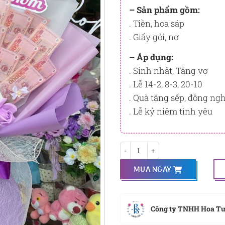
tương ứng với quyền lợi hạn
– Sản phẩm gồm:
. Tiền, hoa sáp
PointSight có giá trị dùng để 
Flowersight.
. Giấy gói, nơ
Đăng nhập
hoặc
Đăng ký
nga
– Áp dụng:
bạn.
. Sinh nhật, Tặng vợ
. Lễ 14-2, 8-3, 20-10
. Quà tặng sếp, đồng ng
. Lễ kỷ niệm tình yêu
Cám ơn tình yêu số lượng
MUA NGAY
Công ty TNHH Hoa T