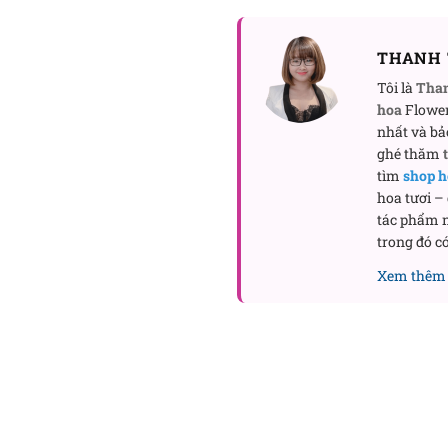
THANH 
Tôi là
Tha
hoa
Flower
nhất và bả
ghé thăm
tìm
shop h
hoa tươi –
tác phẩm n
trong đó có
Xem thêm 
Bố cục của “Cám ơn
Nội dung bài viết
Bố cục của “Cám ơn tình yêu” c
Tùy chỉnh để bó hoa đúng “tìn