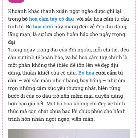
Khoảnh khắc thanh xuân ngọt ngào được ghi lại
trong
bó
hoa cầm tay cô dâu
với sắc hoa cẩm tú cầu
tinh tế. Bó
hoa cưới
này mang đến vẻ đẹp dịu dàng,
lãng mạn, là sự lựa chọn hoàn hảo cho ngày trọng
đại.
Trong ngày trọng đại của đời người, mỗi chi tiết đều
cần sự tinh tế hoàn hảo, và bó hoa cầm tay chính là
một phần không thể thiếu để tôn lên vẻ đẹp dịu
dàng, thuần khiết của cô dâu.
Bó hoa
cưới cẩm tú
cầu
– với sắc màu nhẹ nhàng, bay bổng – như ôm
trọn những cảm xúc yêu thương nhất, biến từng
bước đi của cô dâu trở nên mềm mại, duyên dáng
hơn bao giờ hết. Một bó hoa không chỉ đẹp về hình
thức mà còn chất chứa bao lời chúc phúc cho hành
trình hôn nhân ngọt ngào, viên mãn.