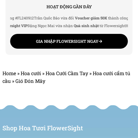
HOẠT ĐỘNG GẦN ĐÂY
ng #FL240912
Trần Quốc Bảo vừa đổi
Voucher giảm 50K
thành công
Lê Thu Hà 
ersight VIP
Đặng Ngọc Mai vừa nhận
Quà sinh nhật
từ Flowersight
Hoàng Đức
GIA NHẬP FLOWERSIGHT NGAY
Home
»
Hoa cưới
»
Hoa Cưới Cầm Tay
»
Hoa cưới cẩm tú
cầu
»
Gió Đón Mây
Shop Hoa Tươi FlowerSight