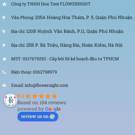
Công ty TNHH Hoa Tươi FLOWERSIGHT
235A Hoàng Hoa Thám, P. 5, Quận Phú Nhuận
Văn Phòng:
120B Huỳnh Văn Bánh, P.11, Quận Phú Nhuận
Địa chỉ:
25B P. Bà Triệu, Hàng Bài, Hoàn Kiếm, Hà Nội
Địa chỉ:
MST: 0317679292 - Cấp bởi Sở kế hoạch đầu tư TPHCM
Điện thoại: 0362798979
Email: info@flowersight.com
5.0
Based on 184 reviews
powered by
G
o
o
g
l
e
review us on