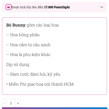
Được tích lũy lên đến
17.000 PointSight
.
Đây là số PointSight ước tính bạn sẽ được tích lũy khi mua
sản phẩm hôm nay, tương ứng với quyền lợi hạng
Bó Bunny
gồm các loại hoa:
BẠCH KIM
– Hoa hồng phấn
PointSight có giá trị dùng để trừ trực tiếp vào đơn hàng hoặc
đổi quà tặng ưu đãi tại Flowersight.
– Hoa cẩm tú cầu xanh
Đăng nhập
hoặc
Đăng ký
ngay để kiểm tra mức tích lũy
– Hoa lá phụ kiện khác
chính xác nhất dành cho bạn.
Dịp sử dụng:
– Đám cưới, đám hỏi, kỷ yếu
• Miễn Phí giao hoa nội thành HCM
Gió Đón Mây số lượng