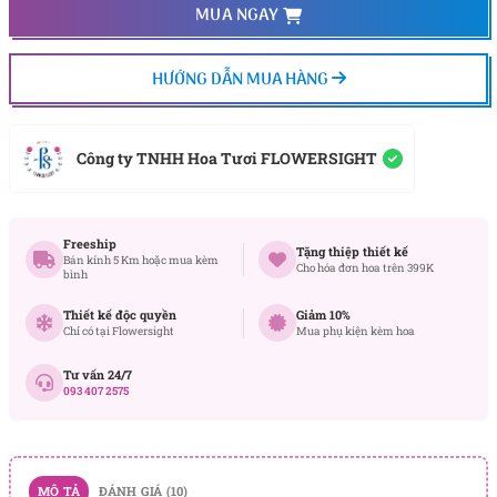
MUA NGAY
HƯỚNG DẪN MUA HÀNG
Công ty TNHH Hoa Tươi FLOWERSIGHT
Freeship
Tặng thiệp thiết kế
Bán kính 5 Km hoặc mua kèm
Cho hóa đơn hoa trên 399K
bình
Thiết kế độc quyền
Giảm 10%
Chỉ có tại Flowersight
Mua phụ kiện kèm hoa
Tư vấn 24/7
093 407 2575
MÔ TẢ
ĐÁNH GIÁ (10)