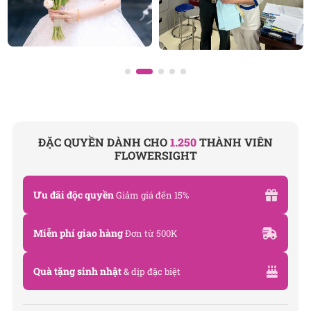
Địa chỉ: 120B Huỳnh Văn Bánh, P.11, Quận Phú Nhuận,
TP.HCM
Hotline: 093 407 2575
E-mail:
info@flowersight.com
Website:
https://flowersight.com/
Đánh giá product này
ĐẶC QUYỀN DÀNH CHO
1.250
THÀNH VIÊN
FLOWERSIGHT
Ưu đãi độc quyền
Giảm giá đến 15%
Miễn phí giao hàng
Đơn từ 500K
Quà tặng sinh nhật
& dịp đặc biệt