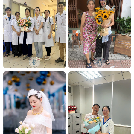
ngập tiếng cười. Một bó hoa không chỉ lưu giữ vẻ
đẹp ngày cưới, mà còn lưu giữ những khởi đầu hạnh
phúc đầu tiên của đôi lứa.
Công ty TNHH Hoa Tươi FLOWERSIGHT –
Shop
hoa tươi TP.HCM
FlowerSight là
shop hoa
chuyên cung cấp
hoa tươi
HCM
và toàn quốc với dịch vụ giao nhanh, đúng
hẹn. Mỗi sản phẩm là một tác phẩm nghệ thuật
được thiết kế bởi đội ngũ chuyên nghiệp, trong đó có
nhà thiết kế Thanh Thủy Florist.
Chúng tôi mang đến đa dạng
mẫu hoa đẹp
:
hoa sinh
nhật
,
hoa khai trương
,
hoa cưới đẹp
, đặc biệt là các
mẫu
bó hoa cưới
được chăm chút kỹ lưỡng.
Văn Phòng: 235A Hoàng Hoa Thám, P.5, Quận Phú
Nhuận, TP.HCM