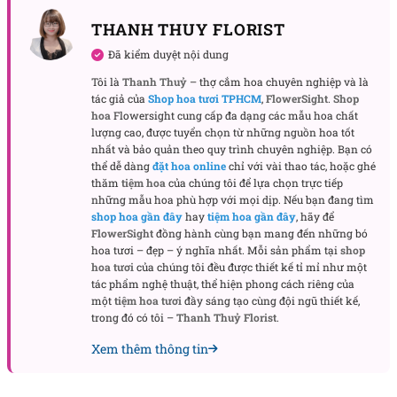
cưới được yêu thích nhất:
THANH THUY FLORIST
Bó hoa hướng dương
Đã kiểm duyệt nội dung
Bó hoa tulip
Tôi là
Thanh Thuỷ
– thợ cắm hoa chuyên nghiệp và là
tác giả của
Shop hoa tươi TPHCM
,
FlowerSight
.
Shop
Bó hoa hồng
hoa
Flowersight cung cấp đa dạng các mẫu hoa chất
lượng cao, được tuyển chọn từ những nguồn hoa tốt
Bó hoa cẩm tú cầu Bunny – Vẻ đẹp thanh thuần và
nhất và bảo quản theo quy trình chuyên nghiệp. Bạn có
bay bổng cho cô dâu
thể dễ dàng
đặt hoa online
chỉ với vài thao tác, hoặc ghé
thăm
tiệm hoa
của chúng tôi để lựa chọn trực tiếp
những mẫu hoa phù hợp với mọi dịp. Nếu bạn đang tìm
Cẩm tú cầu được ví như “nàng thơ” trong thế giới
shop hoa gần đây
hay
tiệm hoa gần đây
, hãy để
hoa cưới cầm tay
với những chùm hoa tròn đầy,
FlowerSight
đồng hành cùng bạn mang đến những bó
mềm mại tựa những đám mây nhỏ xinh. Bó hoa
hoa tươi – đẹp – ý nghĩa nhất. Mỗi sản phẩm tại
shop
hoa tươi
của chúng tôi đều được thiết kế tỉ mỉ như một
Bunny chọn lựa cẩm tú cầu với sắc màu pastel tinh
tác phẩm nghệ thuật, thể hiện phong cách riêng của
tế – trắng, hồng phớt, xanh baby – mang lại vẻ đẹp
một
tiệm hoa tươi
đầy sáng tạo cùng đội ngũ thiết kế,
thuần khiết, trong trẻo cho cô dâu trong ngày trọng
trong đó có tôi –
Thanh Thuỷ Florist
.
đại. Bó hoa thiết kế gọn nhẹ, vừa vặn trong tay, tạo
Xem thêm thông tin
nên sự duyên dáng, thướt tha trong từng bước chân
trên lễ đường. Không chỉ là bó hoa, đó còn là lời ca