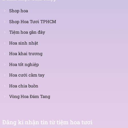
Shop hoa
Shop Hoa Tươi TPHCM
Tiệm hoa gần đây
Hoa sinh nhật
Hoa khai trương
Hoa tốt nghiệp
Hoa cưới cầm tay
Hoa chia buồn
Vòng Hoa Đám Tang
Nhận
tin
Đăng kí nhận tin từ tiệm hoa tươi
mới