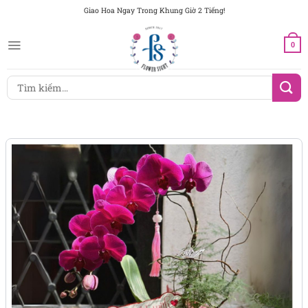
Chuyển
Giao Hoa Ngay Trong Khung Giờ 2 Tiếng!
đến
nội
0
dung
Tìm
kiếm: