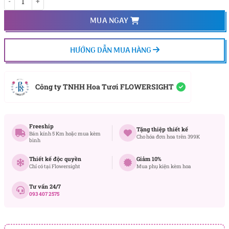
MUA NGAY
HƯỚNG DẪN MUA HÀNG
Công ty TNHH Hoa Tươi FLOWERSIGHT
Freeship
Tặng thiệp thiết kế
Bán kính 5 Km hoặc mua kèm
Cho hóa đơn hoa trên 399K
bình
Thiết kế độc quyền
Giảm 10%
Chỉ có tại Flowersight
Mua phụ kiện kèm hoa
Tư vấn 24/7
093 407 2575