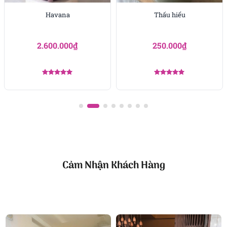
như một lời chúc tuổi mới thật rực rỡ và đáng nhớ.
Havana
Thấu hiểu
Tặng quà chúc mừng
: Dành cho người vừa đạt được
thành công, thăng chức hoặc khởi đầu mới trong công
2.600.000
₫
250.000
₫
việc, cuộc sống.
Tặng 8/3, 20/10
: Một món quà tinh tế dành cho phái đẹp,
vừa đẹp mắt vừa hàm chứa sự ngưỡng mộ và biết ơn.
Được xếp
Được xếp
hạng
5.00
hạng
5.00
Kết luận
5 sao
5 sao
Brilliant là lựa chọn hoàn hảo nếu bạn đang tìm
kiếm một món quà vừa trang nhã vừa gửi gắm được
thông điệp sâu sắc. Từ thiết kế chậu hoa đến màu
sắc và chất liệu đều toát lên vẻ thanh lịch, hiện đại.
Dù là dịp sinh nhật, ngày lễ hay đơn giản là lời chúc
Cảm Nhận Khách Hàng
mừng, món quà này luôn sẵn sàng thay bạn nói lời
yêu thương.