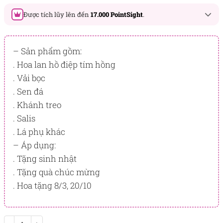
Được tích lũy lên đến
17.000 PointSight
.
Đây là số PointSight ước tính bạn sẽ được tích lũy khi mua
sản phẩm hôm nay, tương ứng với quyền lợi hạng
– Sản phẩm gồm:
BẠCH KIM
. Hoa lan hồ điệp tím hồng
. Vải bọc
PointSight có giá trị dùng để trừ trực tiếp vào đơn hàng hoặc
đổi quà tặng ưu đãi tại Flowersight.
. Sen đá
. Khánh treo
Đăng nhập
hoặc
Đăng ký
ngay để kiểm tra mức tích lũy
chính xác nhất dành cho bạn.
. Salis
. Lá phụ khác
– Áp dụng:
. Tặng sinh nhật
. Tặng quà chúc mừng
. Hoa tặng 8/3, 20/10
Brilliant số lượng