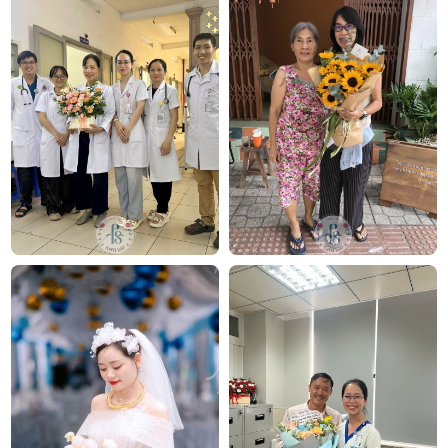
Công ty TNHH Hoa Tươi FLOWERSIGHT –
Shop
hoa tươi TP.HCM
FlowerSight là
shop hoa
chuyên cung cấp
hoa tươi
HCM
và toàn quốc với dịch vụ giao nhanh, đúng
hẹn. Mỗi sản phẩm là một tác phẩm nghệ thuật
được thiết kế bởi đội ngũ chuyên nghiệp, trong đó có
nhà thiết kế Thanh Thủy Florist.
Chúng tôi mang đến đa dạng mẫu hoa:
hoa sinh
nhật
,
hoa khai trương
,
hoa cưới đẹp
, đặc biệt là các
mẫu
bó hoa cưới
được chăm chút kỹ lưỡng.
Văn Phòng: 235A Hoàng Hoa Thám, P.5, Quận Phú
Nhuận, TP.HCM
Địa chỉ: 120B Huỳnh Văn Bánh, P.11, Quận Phú Nhuận,
TP.HCM
Hotline: 093 407 2575