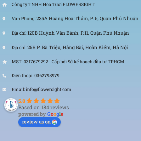
Công ty TNHH Hoa Tươi FLOWERSIGHT
235A Hoàng Hoa Thám, P. 5, Quận Phú Nhuận
Văn Phòng:
120B Huỳnh Văn Bánh, P.11, Quận Phú Nhuận
Địa chỉ:
25B P. Bà Triệu, Hàng Bài, Hoàn Kiếm, Hà Nội
Địa chỉ:
MST: 0317679292 - Cấp bởi Sở kế hoạch đầu tư TPHCM
Điện thoại: 0362798979
Email: info@flowersight.com
5.0
Based on 184 reviews
powered by
G
o
o
g
l
e
review us on