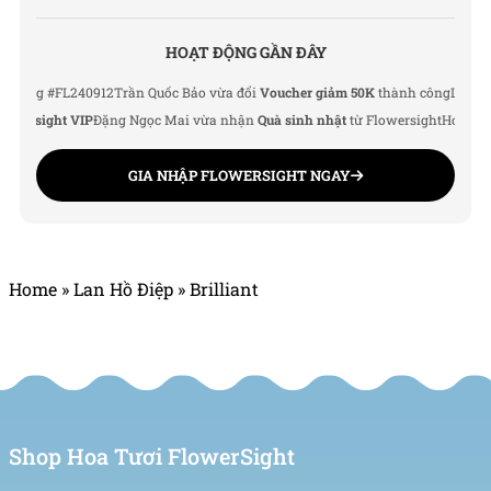
HOẠT ĐỘNG GẦN ĐÂY
g #FL240912
Trần Quốc Bảo vừa đổi
Voucher giảm 50K
thành công
Lê Thu Hà v
rsight VIP
Đặng Ngọc Mai vừa nhận
Quà sinh nhật
từ Flowersight
Hoàng Đức 
GIA NHẬP FLOWERSIGHT NGAY
Home
»
Lan Hồ Điệp
»
Brilliant
Shop Hoa Tươi FlowerSight