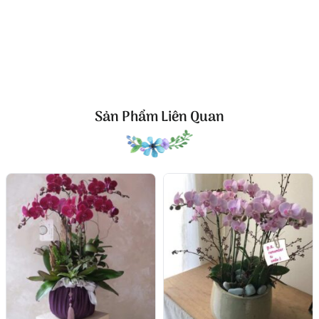
Lan hồ điệp tím hồng tượng trưng cho sự ngưỡng mộ, tình
cảm trìu mến, rất phù hợp trong các dịp bày tỏ lòng biết
ơn hoặc tình cảm nhẹ nhàng.
Sen đá đại diện cho sự kiên trì và gắn bó – hàm ý rằng
người nhận luôn là một phần quan trọng, bền bỉ trong
cuộc sống người tặng.
Sản Phẩm Liên Quan
Salis với hình thái nhẹ nhàng, uốn cong mềm mại, bổ
sung yếu tố bay bổng, lãng mạn cho tổng thể món quà.
Chính vì vậy, Brilliant không chỉ là một món quà
trang trí, mà còn là lời gửi gắm yêu thương và sự
chúc mừng từ tận đáy lòng.
Dịp phù hợp để tặng chậu hoa Brilliant
Lan chậu nhỏ
mang tính ứng dụng cao, có thể dành
tặng trong nhiều dịp khác nhau, đặc biệt là những
khoảnh khắc cần thể hiện sự trân trọng và tinh tế:
Tặng sinh nhật
: Gửi đến bạn bè, người thân, đồng nghiệp