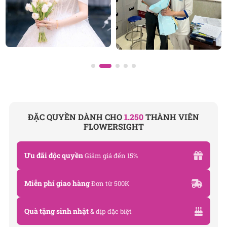
E-mail:
info@flowersight.com
Website:
https://flowersight.com/
Đánh giá product này
ĐẶC QUYỀN DÀNH CHO
1.250
THÀNH VIÊN
FLOWERSIGHT
Ưu đãi độc quyền
Giảm giá đến 15%
Miễn phí giao hàng
Đơn từ 500K
Quà tặng sinh nhật
& dịp đặc biệt