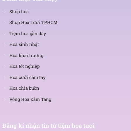
Shop hoa
Shop Hoa Tươi TPHCM
Tiệm hoa gần đây
Hoa sinh nhật
Hoa khai trương
Hoa tốt nghiệp
Hoa cưới cầm tay
Hoa chia buồn
Vòng Hoa Đám Tang
Nhận
tin
Đăng kí nhận tin từ tiệm hoa tươi
mới