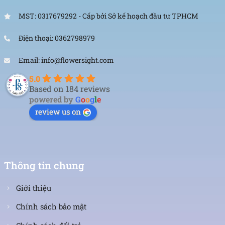
MST: 0317679292 - Cấp bởi Sở kế hoạch đầu tư TPHCM
Điện thoại: 0362798979
Email: info@flowersight.com
Bó hoa hướng dương 1 bông đơn giản
5.0
Based on 184 reviews
powered by
G
o
o
g
l
e
review us on
Thông tin chung
Giới thiệu
Chính sách bảo mật