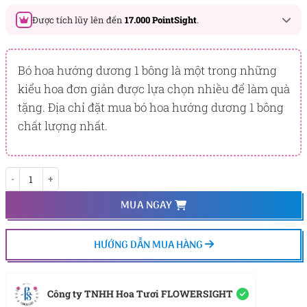
Được tích lũy lên đến
17.000 PointSight
.
Đây là số PointSight ước tính bạn sẽ được tích lũy khi mua
sản phẩm hôm nay, tương ứng với quyền lợi hạng
Bó hoa hướng dương 1 bông là một trong những
BẠCH KIM
kiểu hoa đơn giản được lựa chọn nhiều để làm quà
tặng. Địa chỉ đặt mua bó hoa hướng dương 1 bông
PointSight có giá trị dùng để trừ trực tiếp vào đơn hàng hoặc
đổi quà tặng ưu đãi tại Flowersight.
chất lượng nhất.
Đăng nhập
hoặc
Đăng ký
ngay để kiểm tra mức tích lũy
chính xác nhất dành cho bạn.
Rising Golden Sun số lượng
MUA NGAY
HƯỚNG DẪN MUA HÀNG
Công ty TNHH Hoa Tươi FLOWERSIGHT