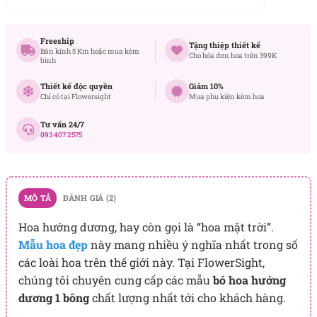
Freeship
Tặng thiệp thiết kế
Bán kính 5 Km hoặc mua kèm
Cho hóa đơn hoa trên 399K
bình
Thiết kế độc quyền
Giảm 10%
Chỉ có tại Flowersight
Mua phụ kiện kèm hoa
Tư vấn 24/7
093 407 2575
MÔ TẢ
ĐÁNH GIÁ (2)
Hoa hướng dương, hay còn gọi là “hoa mặt trời”.
Mẫu hoa đẹp
này mang nhiều ý nghĩa nhất trong số
các loài hoa trên thế giới này. Tại FlowerSight,
chúng tôi chuyên cung cấp các mẫu
bó hoa hướng
dương 1 bông
chất lượng nhất tới cho khách hàng.