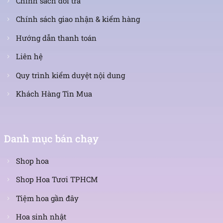
Chính sách đổi trả
Chính sách giao nhận & kiểm hàng
Hướng dẫn thanh toán
Liên hệ
Quy trình kiểm duyệt nội dung
Khách Hàng Tin Mua
Danh mục bán chạy
Shop hoa
Bó hoa hướng dương 1 bông thích hợp làm quà tặng cho người
thân
Shop Hoa Tươi TPHCM
Tiệm hoa gần đây
FlowerSight – Shop hoa tươi uy tín, chất lượng
tại TP.HCM
Hoa sinh nhật