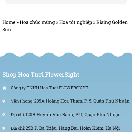
Bó hoa hướng dương 1 bông phù hợp làm quà tặng tốt nghiệp
Home
»
Hoa chúc mừng
»
Hoa tốt nghiệp
»
Rising Golden
Sun
Shop Hoa Tươi FlowerSight
Công ty TNHH Hoa Tươi FLOWERSIGHT
235A Hoàng Hoa Thám, P. 5, Quận Phú Nhuận
Văn Phòng:
120B Huỳnh Văn Bánh, P.11, Quận Phú Nhuận
Địa chỉ:
25B P. Bà Triệu, Hàng Bài, Hoàn Kiếm, Hà Nội
Địa chỉ: