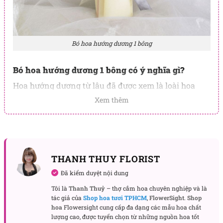
Bó hoa hướng dương 1 bông
Bó hoa hướng dương 1 bông có ý nghĩa gì?
Hoa hướng dương từ lâu đã được xem là loài hoa
tượng trưng cho lòng trung thành, kiên định và sự
Xem thêm
tôn thờ một lòng một dạ. Với đặc tính luôn hướng
về phía ánh nắng mặt trời,
bó hoa
này được biết đến
là một loài hoa hạnh phúc, mang ý nghĩa về sự tốt
đẹp và trường tồn.
THANH THUY FLORIST
Tuỳ vào số lượng hoa hướng dương trong một bó,
Đã kiểm duyệt nội dung
mà chúng mang theo nhiều ý nghĩa khác nhau. Đối
Tôi là
Thanh Thuỷ
– thợ cắm hoa chuyên nghiệp và là
với
bó hoa hướng dương
, chúng biểu tượng cho sự
tác giả của
Shop hoa tươi TPHCM
,
FlowerSight
.
Shop
tin yêu, một lòng một dạ với người mình thương.
hoa
Flowersight cung cấp đa dạng các mẫu hoa chất
lượng cao, được tuyển chọn từ những nguồn hoa tốt