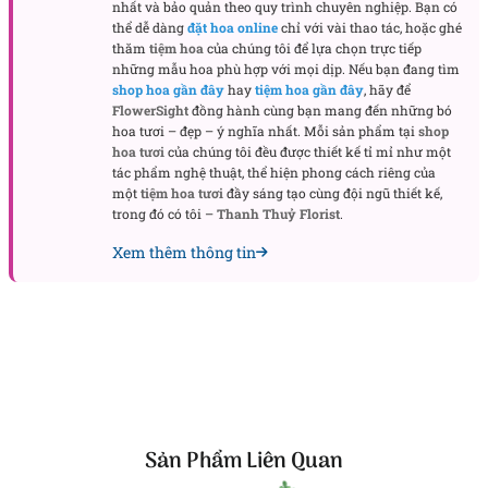
nhất và bảo quản theo quy trình chuyên nghiệp. Bạn có
Bài viết liên quan:
thể dễ dàng
đặt hoa online
chỉ với vài thao tác, hoặc ghé
thăm
tiệm hoa
của chúng tôi để lựa chọn trực tiếp
Hoa chúc mừng sinh nhật
những mẫu hoa phù hợp với mọi dịp. Nếu bạn đang tìm
shop hoa gần đây
hay
tiệm hoa gần đây
, hãy để
Hoa tặng sinh nhật người yêu
FlowerSight
đồng hành cùng bạn mang đến những bó
hoa tươi – đẹp – ý nghĩa nhất. Mỗi sản phẩm tại
shop
hoa tươi
của chúng tôi đều được thiết kế tỉ mỉ như một
tác phẩm nghệ thuật, thể hiện phong cách riêng của
một
tiệm hoa tươi
đầy sáng tạo cùng đội ngũ thiết kế,
trong đó có tôi –
Thanh Thuỷ Florist
.
Xem thêm thông tin
Sản Phẩm Liên Quan