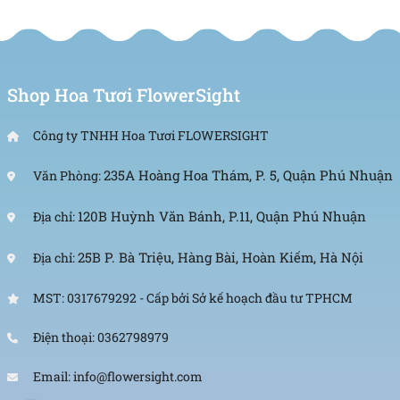
Shop Hoa Tươi FlowerSight
Công ty TNHH Hoa Tươi FLOWERSIGHT
235A Hoàng Hoa Thám, P. 5, Quận Phú Nhuận
Văn Phòng:
120B Huỳnh Văn Bánh, P.11, Quận Phú Nhuận
Địa chỉ:
25B P. Bà Triệu, Hàng Bài, Hoàn Kiếm, Hà Nội
Địa chỉ:
MST: 0317679292 - Cấp bởi Sở kế hoạch đầu tư TPHCM
Điện thoại: 0362798979
Mâu hoa baby tím 4
Email: info@flowersight.com