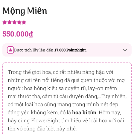
Mộng Miên
5.00
2
trên 5
550.000
₫
dựa trên
đánh giá
Được tích lũy lên đến
17.000 PointSight
.
Đây là số PointSight ước tính bạn sẽ được tích lũy khi mua
sản phẩm hôm nay, tương ứng với quyền lợi hạng
Trong thế giới hoa, có rất nhiều nàng hậu với
BẠCH KIM
những cái tên nổi tiếng đã quá quen thuộc với mọi
người: hoa hồng kiêu sa quyến rũ, lay-ơn mềm
PointSight có giá trị dùng để trừ trực tiếp vào đơn hàng hoặc
đổi quà tặng ưu đãi tại Flowersight.
mại thướt tha, cẩm tú cầu duyên dáng,…Tuy nhiên,
có một loài hoa cũng mang trong mình nét đẹp
Đăng nhập
hoặc
Đăng ký
ngay để kiểm tra mức tích lũy
chính xác nhất dành cho bạn.
đáng yêu không kém, đó là
hoa bi tím
. Hôm nay,
hãy cùng FlowerSight tìm hiểu về loài hoa với cái
tên vô cùng đặc biệt này nhé.