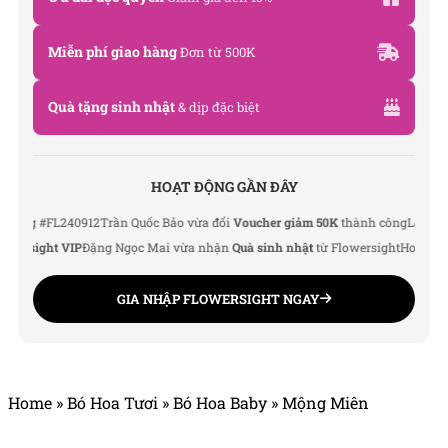
Miễn phí giao hàng
Đơn từ 500K
Quà tặng sinh nhật
& dịp đặc biệt
HOẠT ĐỘNG GẦN ĐÂY
 #FL240912
Trần Quốc Bảo vừa đổi
Voucher giảm 50K
thành công
Lê Thu Hà v
sight VIP
Đặng Ngọc Mai vừa nhận
Quà sinh nhật
từ Flowersight
Hoàng Đức 
GIA NHẬP FLOWERSIGHT NGAY
Mẫu hoa baby tím 3
Home
»
Bó Hoa Tươi
»
Bó Hoa Baby
»
Mộng Miên