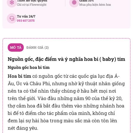
Thiết kế độc quyền
Giảm 10%
Chỉ có tại Flowersight
Mua phụ kiện kèm hoa
Tư vấn 24/7
093 407 2575
MÔ TẢ
ĐÁNH GIÁ (2)
Nguồn gốc, đặc điểm và ý nghĩa hoa bi ( baby) tím
Nguồn gốc hoa bi tím
Hoa bi tím
có nguồn gốc từ các quốc gia lục địa Á-
Âu, Úc và Châu Phi, nhưng nhờ kỹ thuật nhân giống
nên ta có thể nhìn thấy chúng ở hầu hết mọi nơi
trên thế giới. Vào đầu những năm 90 của thế kỷ 20,
thợ cắm hoa đã bắt đầu thêm vào những nhánh hoa
bi để tô điểm cho tác phẩm của mình, không chỉ
đem lại sự hài hòa trong màu sắc mà còn tôn lên
nét đáng yêu.