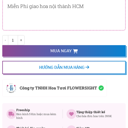
Miễn Phí giao hoa nội thành HCM
Mộng Miên số lượng
MUA NGAY
HƯỚNG DẪN MUA HÀNG
Công ty TNHH Hoa Tươi FLOWERSIGHT
Freeship
Tặng thiệp thiết kế
Bán kính 5 Km hoặc mua kèm
Cho hóa đơn hoa trên 399K
bình