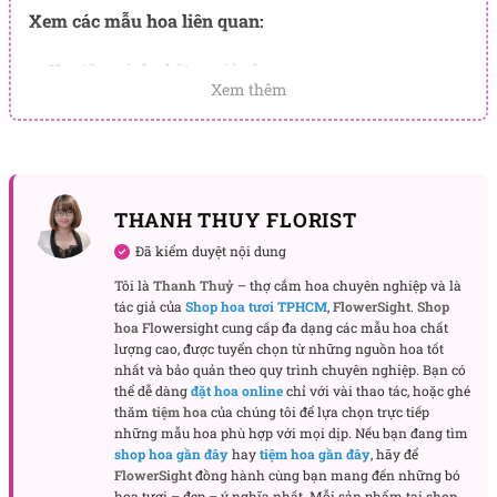
Xem các mẫu hoa liên quan:
Hoa tặng sinh nhật người yêu
Xem thêm
Hoa Valentine
THANH THUY FLORIST
Đã kiểm duyệt nội dung
Tôi là
Thanh Thuỷ
– thợ cắm hoa chuyên nghiệp và là
tác giả của
Shop hoa tươi TPHCM
,
FlowerSight
.
Shop
hoa
Flowersight cung cấp đa dạng các mẫu hoa chất
lượng cao, được tuyển chọn từ những nguồn hoa tốt
nhất và bảo quản theo quy trình chuyên nghiệp. Bạn có
thể dễ dàng
đặt hoa online
chỉ với vài thao tác, hoặc ghé
thăm
tiệm hoa
của chúng tôi để lựa chọn trực tiếp
những mẫu hoa phù hợp với mọi dịp. Nếu bạn đang tìm
shop hoa gần đây
hay
tiệm hoa gần đây
, hãy để
FlowerSight
đồng hành cùng bạn mang đến những bó
hoa tươi – đẹp – ý nghĩa nhất. Mỗi sản phẩm tại
shop