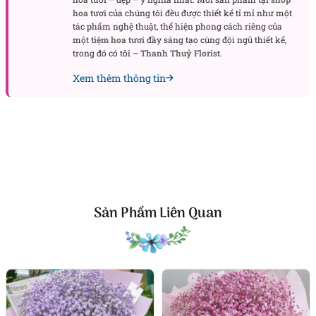
hoa tươi
của chúng tôi đều được thiết kế tỉ mỉ như một
tác phẩm nghệ thuật, thể hiện phong cách riêng của
một
tiệm hoa tươi
đầy sáng tạo cùng đội ngũ thiết kế,
trong đó có tôi –
Thanh Thuỷ Florist
.
Xem thêm thông tin
Bó hoa baby tím vô cùng lãng mạn
Bó hoa
baby tím vô cùng lãng mạn phù hợp để dành
Sản Phẩm Liên Quan
tặng những người thân yêu
Hoa bi có nhiều màu, mỗi màu lại tượng trưng cho
một ý nghĩa khác nhau.
Hoa baby tím
biểu tượng
cho tình yêu chung thủy, không chỉ vậy màu tím
mộng mơ và thân thương còn truyền tải vẻ đẹp sang
trọng, quý phái. Một
bó hoa tươi
bi tím
thường được