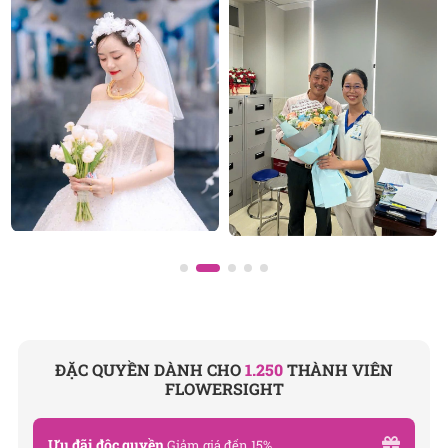
ĐẶC QUYỀN DÀNH CHO
1.250
THÀNH VIÊN
Mâu hoa baby tím 2
FLOWERSIGHT
Ưu đãi độc quyền
Giảm giá đến 15%