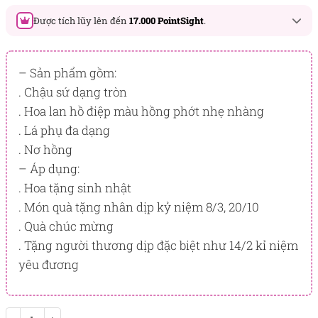
Được tích lũy lên đến
17.000 PointSight
.
Đây là số PointSight ước tính bạn sẽ được tích lũy khi mua
sản phẩm hôm nay, tương ứng với quyền lợi hạng
– Sản phẩm gồm:
BẠCH KIM
. Chậu sứ dạng tròn
. Hoa lan hồ điệp màu hồng phớt nhẹ nhàng
PointSight có giá trị dùng để trừ trực tiếp vào đơn hàng hoặc
đổi quà tặng ưu đãi tại Flowersight.
. Lá phụ đa dạng
. Nơ hồng
Đăng nhập
hoặc
Đăng ký
ngay để kiểm tra mức tích lũy
chính xác nhất dành cho bạn.
– Áp dụng:
. Hoa tặng sinh nhật
. Món quà tặng nhân dịp kỷ niệm 8/3, 20/10
. Quà chúc mừng
. Tặng người thương dịp đặc biệt như 14/2 kỉ niệm
yêu đương
Bliss Bloom số lượng