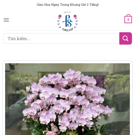
Chuyển
Giao Hoa Ngay Trong Khung Giờ 2 Tiếng!
đến
nội
0
dung
Tìm
kiếm: