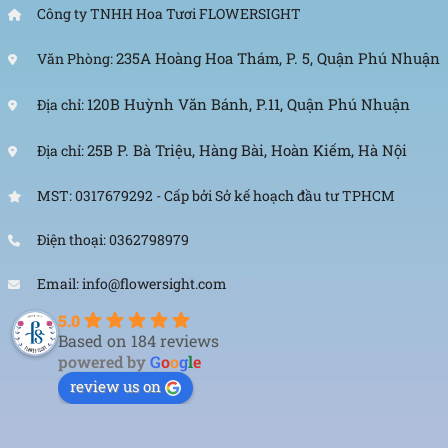
Công ty TNHH Hoa Tươi FLOWERSIGHT
235A Hoàng Hoa Thám, P. 5, Quận Phú Nhuận
Văn Phòng:
120B Huỳnh Văn Bánh, P.11, Quận Phú Nhuận
Địa chỉ:
25B P. Bà Triệu, Hàng Bài, Hoàn Kiếm, Hà Nội
Địa chỉ:
MST: 0317679292 - Cấp bởi Sở kế hoạch đầu tư TPHCM
Điện thoại: 0362798979
Email: info@flowersight.com
5.0
Based on 184 reviews
powered by
G
o
o
g
l
e
review us on