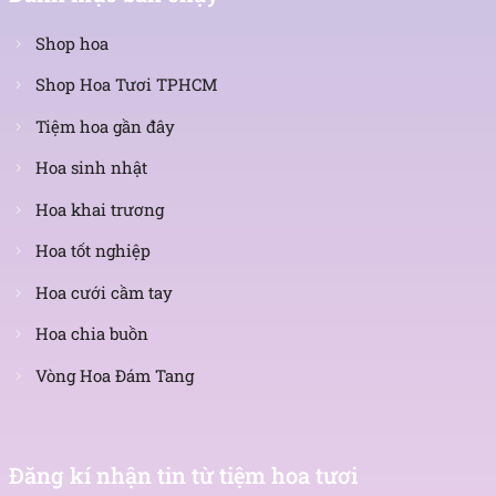
Shop hoa
Shop Hoa Tươi TPHCM
Tiệm hoa gần đây
Hoa sinh nhật
Hoa khai trương
Hoa tốt nghiệp
Hoa cưới cầm tay
Hoa chia buồn
Vòng Hoa Đám Tang
Nhận
tin
Đăng kí nhận tin từ tiệm hoa tươi
mới