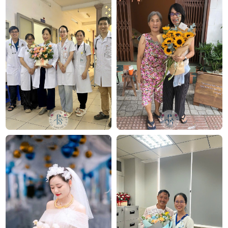
Bliss Bloom là lựa chọn tuyệt vời dành cho những ai
đang tìm kiếm một món quà vừa đẹp, vừa ý nghĩa
lại không quá cầu kỳ. Thiết kế tinh tế cùng sắc hoa
dịu nhẹ khiến chậu lan này trở thành biểu tượng
của sự yêu thương chân thành trong những dịp đặc
biệt.
Công ty TNHH Hoa Tươi FLOWERSIGHT –
Shop
hoa tươi TP.HCM
FlowerSight là
shop hoa
chuyên cung cấp
hoa tươi
HCM
và toàn quốc với dịch vụ giao nhanh, đúng
hẹn. Mỗi sản phẩm là một tác phẩm nghệ thuật
được thiết kế bởi đội ngũ chuyên nghiệp, trong đó có
nhà thiết kế Thanh Thủy Florist.
Chúng tôi mang đến đa dạng mẫu hoa:
hoa sinh
nhật
,
hoa khai trương
,
hoa cưới đẹp
, đặc biệt là các