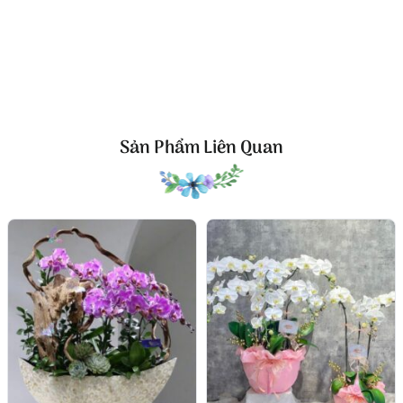
Dịp thích hợp để tặng chậu hoa lan điệp đại hồng
Chậu lan hồ điệp màu hồng không chỉ là món quà
đẹp mà còn gửi gắm nhiều ý nghĩa nhẹ nhàng và
đầy yêu thương. Dưới đây là những thời điểm lý
tưởng để bạn lựa chọn chậu hoa này.
Tặng sinh nhật
Sản Phẩm Liên Quan
Dịp sinh nhật là thời điểm hoàn hảo để tặng một
món quà thanh lịch như Bliss Bloom. Với sắc hồng
phớt tinh tế, chậu hoa giúp người nhận cảm nhận
được sự quan tâm nhẹ nhàng và chân thành.
Quà tặng nhân dịp 8/3, 20/10
Những ngày tri ân phụ nữ như 8/3 hay 20/10 sẽ
thêm phần ý nghĩa nếu bạn dành tặng một chậu
hoa lan thể hiện sự dịu dàng và quý trọng. Món quà
tuy nhỏ nhưng đủ tinh tế để khiến người nhận cảm
thấy đặc biệt.