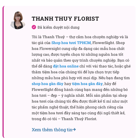
THANH THUY FLORIST
Đã kiểm duyệt nội dung
Tôi là
Thanh Thuỷ
– thợ cắm hoa chuyên nghiệp và là
tác giả của
Shop hoa tươi TPHCM
,
FlowerSight
.
Shop
hoa
Flowersight cung cấp đa dạng các mẫu hoa chất
Chậu sứ tròn màu trung tính được lựa chọn nhằm
lượng cao, được tuyển chọn từ những nguồn hoa tốt
làm nổi bật phần hoa. Các loại lá phụ đa dạng được
nhất và bảo quản theo quy trình chuyên nghiệp. Bạn có
bố trí khéo léo quanh thân hoa tạo nên hiệu ứng
thể dễ dàng
đặt hoa online
chỉ với vài thao tác, hoặc ghé
thăm
tiệm hoa
của chúng tôi để lựa chọn trực tiếp
tầng lớp mềm mại và tự nhiên. Dải nơ màu hồng
những mẫu hoa phù hợp với mọi dịp. Nếu bạn đang tìm
pastel giúp tổng thể thêm phần ngọt ngào, thích hợp
shop hoa gần đây
hay
tiệm hoa gần đây
, hãy để
với những dịp kỷ niệm yêu đương hay tặng người
FlowerSight
đồng hành cùng bạn mang đến những bó
hoa tươi – đẹp – ý nghĩa nhất. Mỗi sản phẩm tại
shop
phụ nữ bạn trân quý.
hoa tươi
của chúng tôi đều được thiết kế tỉ mỉ như một
tác phẩm nghệ thuật, thể hiện phong cách riêng của
Tổng thể thiết kế hướng đến phong cách tối giản
một
tiệm hoa tươi
đầy sáng tạo cùng đội ngũ thiết kế,
nhưng không đơn điệu, phù hợp trang trí bàn làm
trong đó có tôi –
Thanh Thuỷ Florist
.
việc, phòng ngủ hay không gian nhỏ trong nhà.
Xem thêm thông tin