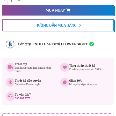
MUA NGAY
HƯỚNG DẪN MUA HÀNG
Công ty TNHH Hoa Tươi FLOWERSIGHT
Freeship
Tặng thiệp thiết kế
Bán kính 5 Km hoặc mua kèm
Cho hóa đơn hoa trên 399K
bình
Thiết kế độc quyền
Giảm 10%
Chỉ có tại Flowersight
Mua phụ kiện kèm hoa
Tư vấn 24/7
093 407 2575