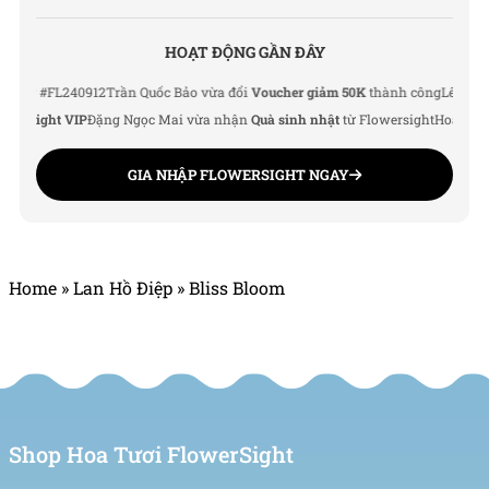
HOẠT ĐỘNG GẦN ĐÂY
 #FL240912
Trần Quốc Bảo vừa đổi
Voucher giảm 50K
thành công
Lê Thu Hà vừ
sight VIP
Đặng Ngọc Mai vừa nhận
Quà sinh nhật
từ Flowersight
Hoàng Đức N
GIA NHẬP FLOWERSIGHT NGAY
Home
»
Lan Hồ Điệp
»
Bliss Bloom
Shop Hoa Tươi FlowerSight