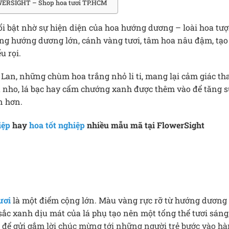
ERSIGHT – Shop hoa tươi TP.HCM
 bật nhờ sự hiện diện của hoa hướng dương – loài hoa tượ
ng hướng dương lớn, cánh vàng tươi, tâm hoa nâu đậm, t
u rọi.
 Lan, những chùm hoa trắng nhỏ li ti, mang lại cảm giác th
á nho, lá bạc hay cẩm chướng xanh được thêm vào để tăng sự
n hơn.
iệp
hay
hoa tốt nghiệp
nhiều mẫu mã tại FlowerSight
ươi
là một điểm cộng lớn. Màu vàng rực rỡ từ hướng dương k
sắc xanh dịu mát của lá phụ tạo nên một tổng thể tươi sáng
để gửi gắm lời chúc mừng tới những người trẻ bước vào hàn