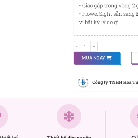
• Giao gấp trong vòng 2 
• FlowerSight sẵn sàng
vì bất kỳ lý do gì
Ánh nắng vàng số lượng
MUA NGAY
Công ty TNHH Hoa T
thiết kế
Thiết kế độc quyền
Gi