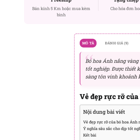
Bán kính 5 Km hoặc mua kèm
Cho hóa đơn ho
bình
MÔ TẢ
ĐÁNH GIÁ (9)
Bó hoa Ánh nắng vàng l
tốt nghiệp. Được thiết 
sàng tôn vinh khoảnh 
Vẻ đẹp rực rỡ của
Nội dung bài viết
Vẻ đẹp rực rỡ của bó hoa Ánh
Ý nghĩa sâu sắc cho dịp tốt ng
Kết bài