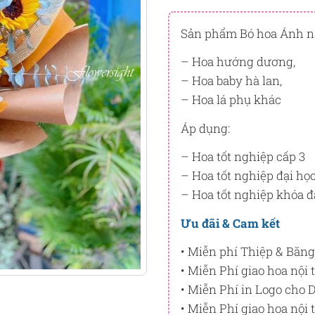
Đây là số PointSight ước tín
tương ứng với quyền lợi hạn
Sản phẩm Bó hoa Ánh n
PointSight có giá trị dùng để 
– Hoa hướng dương,
Flowersight.
– Hoa baby hà lan,
Đăng nhập
hoặc
Đăng ký
nga
– Hoa lá phụ khác
bạn.
Áp dụng:
– Hoa tốt nghiệp cấp 3
– Hoa tốt nghiệp đại học
– Hoa tốt nghiệp khóa đ
Ưu đãi & Cam kết
• Miễn phí Thiệp & Băng
• Miễn Phí giao hoa nộ
• Miễn Phí in Logo cho
• Miễn Phí giao hoa nộ