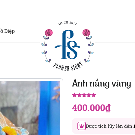
ồ Điệp
Ánh nắng vàng
5.00
9
trên 5
400.000
₫
dựa trên
đánh giá
Được tích lũy lên đến