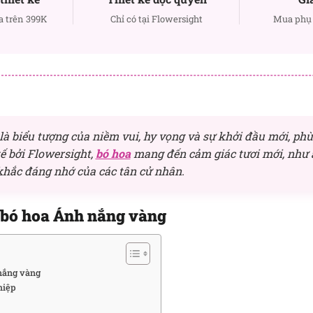
a trên 399K
Chỉ có tại Flowersight
Mua phụ 
à biểu tượng của niềm vui, hy vọng và sự khởi đầu mới, phù
kế bởi Flowersight,
bó hoa
mang đến cảm giác tươi mới, như 
khắc đáng nhớ của các tân cử nhân.
 bó hoa Ánh nắng vàng
 nắng vàng
hiệp