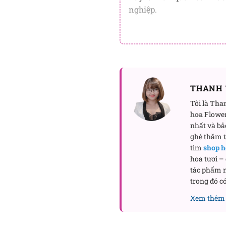
nghiệp.
THANH 
Tôi là
Tha
hoa
Flower
nhất và bả
ghé thăm
tìm
shop h
hoa tươi –
tác phẩm n
trong đó có
Xem thêm 