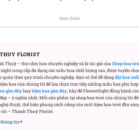
Xem thêm
THUY FLORIST
nh Thuỷ
– thợ cắm hoa chuyên nghiệp và là tác giả của
Shop hoa tư
sight cung cấp đa dạng các mẫu hoa chất lượng cao, được tuyển chọ
o quản theo quy trình chuyên nghiệp. Bạn có thể dễ dàng
đặt hoa onl
tiệm hoa
của chúng tôi để lựa chọn trực tiếp những mẫu hoa phù hợp 
oa gần đây
hay
tiệm hoa gần đây
, hãy để
FlowerSight
đồng hành cù
 đẹp – ý nghĩa nhất. Mỗi sản phẩm tại
shop hoa tươi
của chúng tôi đề
ghệ thuật, thể hiện phong cách riêng của một
tiệm hoa tươi
đầy sáng
 tôi –
Thanh Thuỷ Florist
.
thông tin