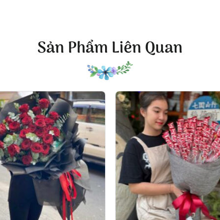
ắng đóng vai trò như một “khung tranh” tối giản, làm nổi b
Sản Phẩm Liên Quan
 lại cảm giác trang nhã. Khi đặt lên bàn tiệc hay quầy lễ t
lập tức mà vẫn giữ được chất hiện đại.
ình” – Trải nghiệm và thông điệp
uyền tải qua gam tím lãng mạn và cấu trúc mềm mại. Tulip nó
uý, còn cát tường là nét bình yên và nâng niu. Mùi thơm n
người nhận cảm thấy thư thái, dễ chịu. Khi mở nắp hộp, lớp
 tốt để hoa tươi lâu. Kích thước được cân bằng để vừa tay
gian hiện đại.
h” là khả năng “ăn ảnh” tuyệt vời. Bảng màu tím pha lam và t
cánh, chụp xa lại nổi khối rất đẹp. Đặt trong phòng khách,
ần thái sang trọng mà không phô trương.