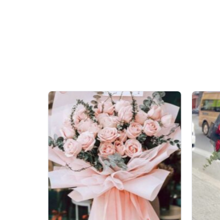
Chiếc hộp tròn cao màu tr
tím thả rủ nhẹ nhàng mang
ấn tượng thanh lịch ngay 
Hộp hoa tươi “Ái t
Tên gọi “Ái tình” được tr
hồng tím kể về sự trân q
khoảng màu dịu mắt giúp 
ôm phần cuống, giữ độ ẩm
vừa vặn cho nhiều không 
Một điều thú vị ở “Ái tìn
khi chụp gần thấy rõ vân 
việc,
hộp hoa
giữ được th