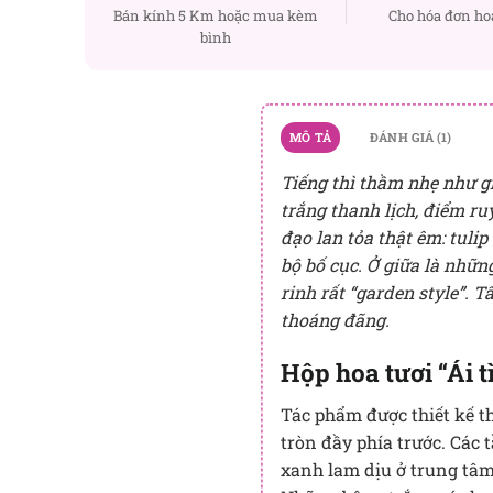
Bán kính 5 Km hoặc mua kèm
Cho hóa đơn ho
bình
MÔ TẢ
ĐÁNH GIÁ (1)
Tiếng thì thầm nhẹ như gi
trắng thanh lịch, điểm ru
đạo lan tỏa thật êm: tuli
bộ bố cục. Ở giữa là nhữn
rinh rất “garden style”. 
thoáng đãng.
Hộp hoa tươi “Ái t
Tác phẩm được thiết kế t
tròn đầy phía trước. Các 
xanh lam dịu ở trung tâm