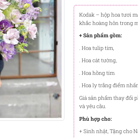
Đây là số PointSight ước tín
tương ứng với quyền lợi hạn
Kodak – hộp hoa tươi m
khắc hoàng hôn trong 
PointSight có giá trị dùng để 
Flowersight.
+ Sản phẩm gồm:
Đăng nhập
hoặc
Đăng ký
nga
. Hoa tulip tím,
bạn.
. Hoa cát tường,
. Hoa hồng tím
. Hoa ly trắng điểm nh
Giá sản phẩm thay đổi ph
và yêu cầu.
Phù hợp cho:
+ Sinh nhật, Tặng cho 