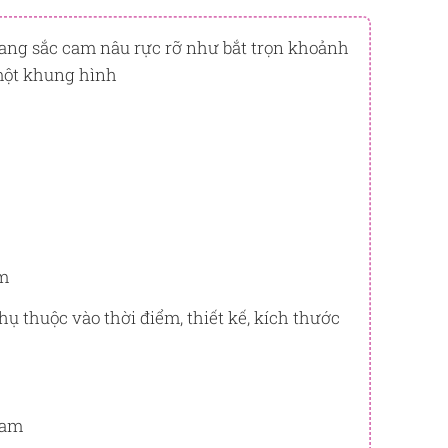
h bạn sẽ được tích lũy khi mua sản phẩm hôm nay,
g
ang sắc cam nâu rực rỡ như bắt trọn khoảnh
BẠCH KIM
một khung hình
trừ trực tiếp vào đơn hàng hoặc đổi quà tặng ưu đãi tại
y để kiểm tra mức tích lũy chính xác nhất dành cho
ấm
ụ thuộc vào thời điểm, thiết kế, kích thước
Nam