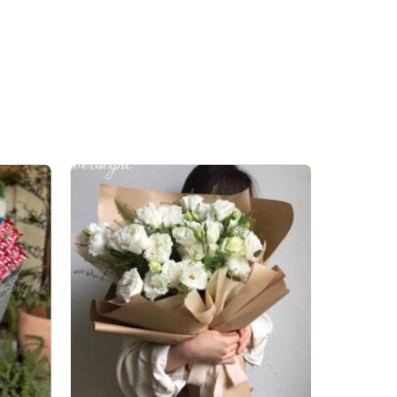
ật sắc hoa. Ruy băng lụa
ân, thiết kế này tạo nên
i hộ lời yêu kín đáo,
hẹ quyện trong những
 giấy lót tinh khéo ôm
 ôm khi chụp ảnh và cũng
rắng lên hình rất trong,
 studio nhỏ hay góc làm