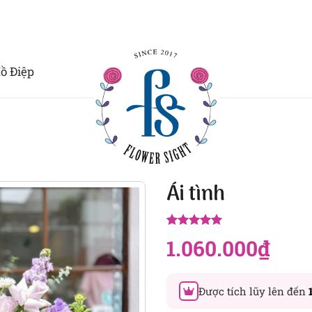
ồ Điệp
Ái tình
5.00
1
trên 5
1.060.000
₫
dựa trên
đánh giá
Được tích lũy lên đến