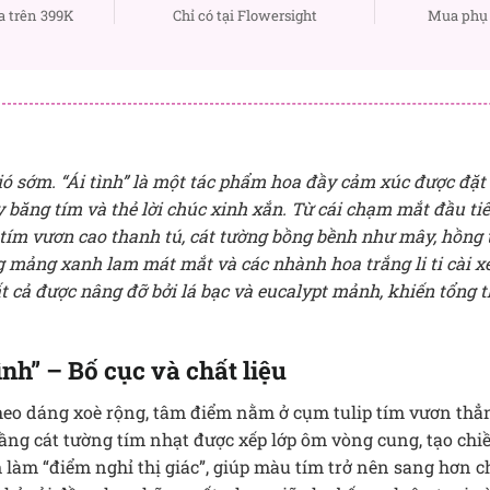
a trên 399K
Chỉ có tại Flowersight
Mua phụ 
ó sớm. “Ái tình” là một tác phẩm hoa đầy cảm xúc được đặt 
y băng tím và thẻ lời chúc xinh xắn. Từ cái chạm mắt đầu tiê
p tím vươn cao thanh tú, cát tường bồng bềnh như mây, hồng
g mảng xanh lam mát mắt và các nhành hoa trắng li ti cài xe
Tất cả được nâng đỡ bởi lá bạc và eucalypt mảnh, khiến tổng
ình” – Bố cục và chất liệu
heo dáng xoè rộng, tâm điểm nằm ở cụm tulip tím vươn thẳ
tầng cát tường tím nhạt được xếp lớp ôm vòng cung, tạo ch
 làm “điểm nghỉ thị giác”, giúp màu tím trở nên sang hơn 