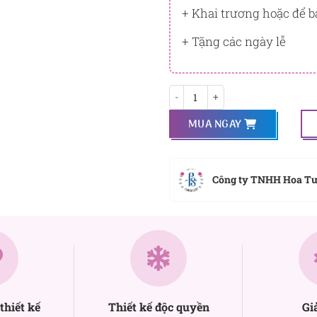
+ Khai trương hoặc để b
+ Tặng các ngày lễ
Ái tình số lượng
MUA NGAY
Công ty TNHH Hoa T
thiết kế
Thiết kế độc quyền
Gi