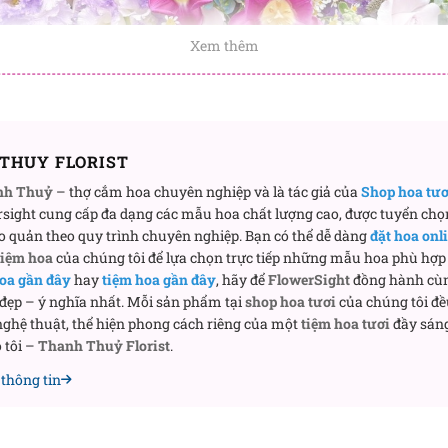
Xem thêm
THUY FLORIST
nh Thuỷ
– thợ cắm hoa chuyên nghiệp và là tác giả của
Shop hoa tư
sight cung cấp đa dạng các mẫu hoa chất lượng cao, được tuyển chọ
o quản theo quy trình chuyên nghiệp. Bạn có thể dễ dàng
đặt hoa onl
tiệm hoa
của chúng tôi để lựa chọn trực tiếp những mẫu hoa phù hợp 
oa gần đây
hay
tiệm hoa gần đây
, hãy để
FlowerSight
đồng hành cù
 đẹp – ý nghĩa nhất. Mỗi sản phẩm tại
shop hoa tươi
của chúng tôi đề
ghệ thuật, thể hiện phong cách riêng của một
tiệm hoa tươi
đầy sáng
 tôi –
Thanh Thuỷ Florist
.
thông tin
Ái tình