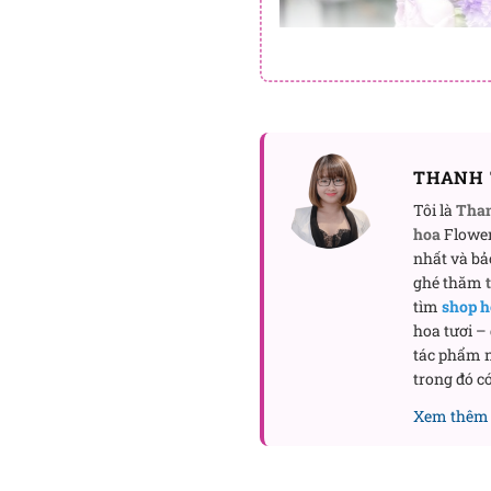
THANH 
Tôi là
Tha
hoa
Flower
nhất và bả
ghé thăm
tìm
shop h
hoa tươi –
tác phẩm n
trong đó có
Xem thêm 