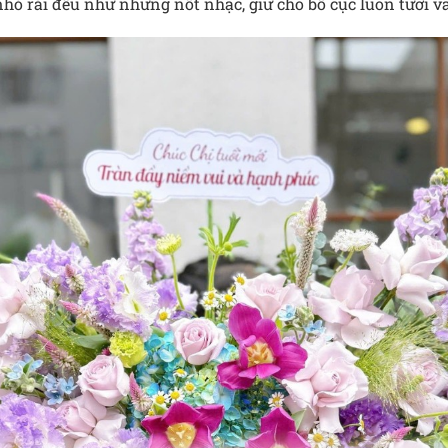
ỏ rải đều như những nốt nhạc, giữ cho bố cục luôn tươi và