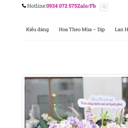
Chuyển
Hotline:
0934 072 575
Zalo
/
Fb
đến
nội
dung
Kiểu dáng
Hoa Theo Mùa – Dịp
Lan H